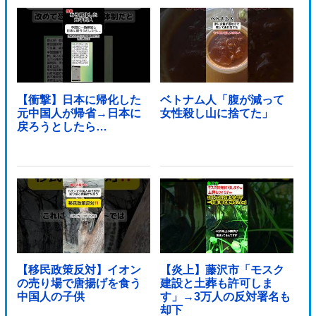
【衝撃】日本に帰化した
ベトナム人「腹が減って
元中国人が帰省→日本に
女性殺し山に捨てた」
戻ろうとしたら…
【移民政策反対】イオン
【炎上】藤沢市「モスク
の売り場で唐揚げを食う
建設と土葬も許可しま
中国人の子供
す」→3万人の反対署名も
却下