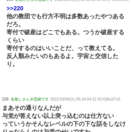
>>220
他の教団でも行方不明は多数あったやつある
だろ。
寄付で破産はどこでもある。つうか破産する
くらい
寄付するのはいいことだ、って教えてる。
反人類みたいのもあるよ。宇宙と交信した
り。
229:
名無しさん＠恐縮です
2022/10/04(火) 05:24:04.52 ID:rQ8o2iTv0
まあその通りなんだが
与党が答えない以上突っ込むのは仕方ない
っていうかそんなレベルの下の下な話をしなけ
りゃならんのは与党のせいですわ