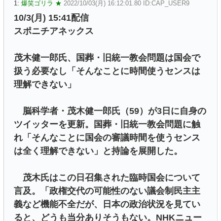
1:
爆笑ゴリラ ★
2022/10/03(月) 16:12:01.80 ID:CAP_USER9
10/3(月) 15:41配信
スポニチアネックス
茂木健一郎氏、国葬・旧統一教会問題は国会で
扱う必要なし「そんなことに時間使うセンスは
理解できない」
脳科学者・茂木健一郎氏（59）が3日に自身の
ツイッターを更新。国葬・旧統一教会問題に触
れ「そんなことに国会の審議時間を使うセンス
は全く理解できない」と持論を展開した。
茂木氏はこの日召集された臨時国会について
言及。「政権交代の可能性のない議会制民主主
義など機能不全だが、日本の政治状況を見てい
ると、どうも当分ありそうもない。NHKニュー