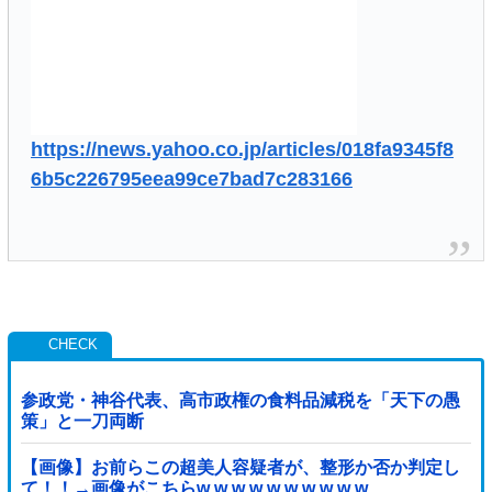
https://news.yahoo.co.jp/articles/018fa9345f8
6b5c226795eea99ce7bad7c283166
参政党・神谷代表、高市政権の食料品減税を「天下の愚
策」と一刀両断
【画像】お前らこの超美人容疑者が、整形か否か判定し
て！！→画像がこちらw w w w w w w w w w