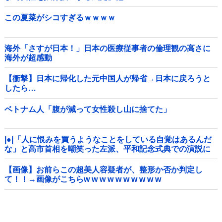
この夏菜がシコすぎるｗｗｗｗ
海外「さすが日本！」日本の医療従事者の倫理観の高さに
海外が超感動
【衝撃】日本に帰化した元中国人が帰省→日本に戻ろうと
したら…
ベトナム人「腹が減って女性殺し山に捨てた」
|●|「人に恨みを買うようなことをしている自覚はあるんだ
な」と高市首相を嘲笑った左派、平和記念式典での演説に
ケチを付けるも……
【画像】お前らこの超美人容疑者が、整形か否か判定し
て！！→画像がこちらw w w w w w w w w w