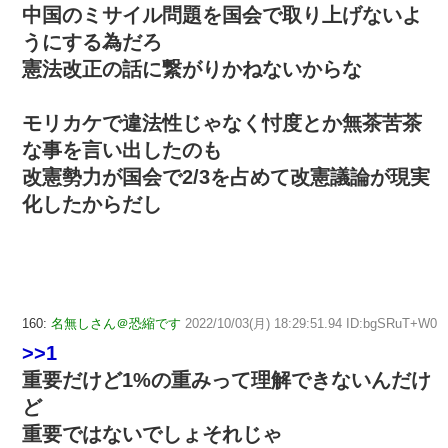
中国のミサイル問題を国会で取り上げないよ
うにする為だろ
憲法改正の話に繋がりかねないからな
モリカケで違法性じゃなく忖度とか無茶苦茶
な事を言い出したのも
改憲勢力が国会で2/3を占めて改憲議論が現実
化したからだし
160:
名無しさん＠恐縮です
2022/10/03(月) 18:29:51.94 ID:bgSRuT+W0
>>1
重要だけど1%の重みって理解できないんだけ
ど
重要ではないでしょそれじゃ