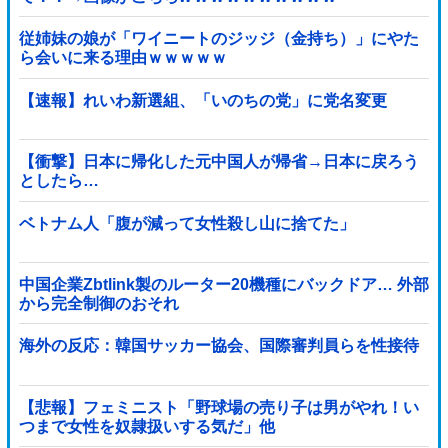
従姉妹の娘が「ワイニートのジッジ（金持ち）」にやた
ら会いに来る理由ｗｗｗｗｗ
【速報】れいわ新選組、「いのちの党」に党名変更
【衝撃】日本に帰化した元中国人が帰省→日本に戻ろう
としたら…
ベトナム人「腹が減って女性殺し山に捨てた」
中国企業Zbtlink製のルーター20機種にバックドア… 外部
から完全制御のおそれ
海外の反応：韓国サッカー協会、国際審判員らを性接待
【悲報】フェミニスト「野球場の売り子は男がやれ！い
つまで女性を奴隷扱いする気だ」他