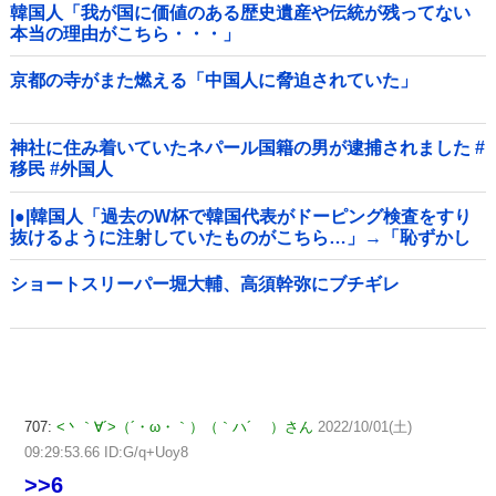
韓国人「我が国に価値のある歴史遺産や伝統が残ってない
本当の理由がこちら・・・」
京都の寺がまた燃える「中国人に脅迫されていた」
神社に住み着いていたネパール国籍の男が逮捕されました #
移民 #外国人
|●|韓国人「過去のW杯で韓国代表がドーピング検査をすり
抜けるように注射していたものがこちら…」→「恥ずかし
い…（ﾌﾞﾙﾌﾞﾙ」＝韓国の反応
ショートスリーパー堀大輔、高須幹弥にブチギレ
707:
<丶｀∀´>（´・ω・｀）（｀ハ´ ）さん
2022/10/01(土)
09:29:53.66 ID:G/q+Uoy8
>>6