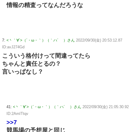
情報の精査ってなんだろうな
7:
<丶｀∀´>（´・ω・｀）（｀ハ´ ）さん
2022/09/30(金) 20:53:12.87
ID:avJ274Gd
こういう格付けって間違ってたら
ちゃんと責任とるの？
言いっぱなし？
41:
<丶｀∀´>（´・ω・｀）（｀ハ´ ）さん
2022/09/30(金) 21:05:30.92
ID:2AmITtqv
>>7
競馬場の予想屋と同じ