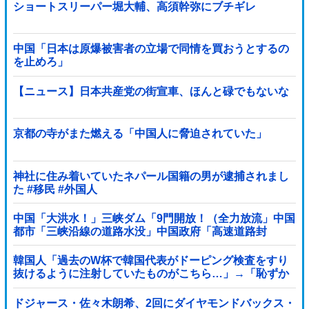
ショートスリーパー堀大輔、高須幹弥にブチギレ
中国「日本は原爆被害者の立場で同情を買おうとするの
を止めろ」
【ニュース】日本共産党の街宣車、ほんと碌でもないな
京都の寺がまた燃える「中国人に脅迫されていた」
神社に住み着いていたネパール国籍の男が逮捕されまし
た #移民 #外国人
中国「大洪水！」三峡ダム「9門開放！（全力放流」中国
都市「三峡沿線の道路水没」中国政府「高速道路封
鎖！」中国ダム「緊急放流に合わせて開門（土砂崩れ発
生」→
韓国人「過去のW杯で韓国代表がドーピング検査をすり
抜けるように注射していたものがこちら…」→「恥ずか
しい…（ブルブル」＝韓国の反応
ドジャース・佐々木朗希、2回にダイヤモンドバックス・