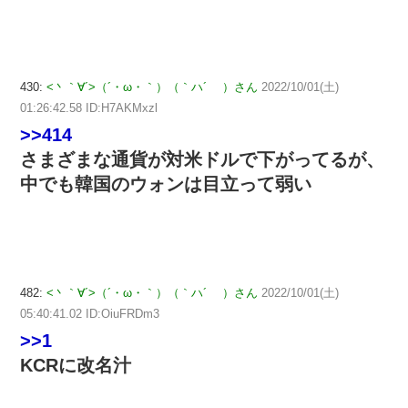
430:
<丶｀∀´>（´・ω・｀）（｀ハ´ ）さん
2022/10/01(土)
01:26:42.58 ID:H7AKMxzl
>>414
さまざまな通貨が対米ドルで下がってるが、
中でも韓国のウォンは目立って弱い
482:
<丶｀∀´>（´・ω・｀）（｀ハ´ ）さん
2022/10/01(土)
05:40:41.02 ID:OiuFRDm3
>>1
KCRに改名汁