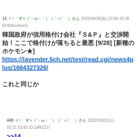
14:
<丶｀∀´>（´・ω・｀）（｀ハ´ ）さん
2022/09/30(金) 20:56:18.28
ID:B4Go4smS
韓国政府が信用格付け会社『Ｓ&Ｐ』と交渉開
始！ここで格付けが落ちると最悪 [9/28] [新種の
ホケモン★]
https://lavender.5ch.net/test/read.cgi/news4p
lus/1664327326/
これと同じか
448:
<丶｀∀´>（´・ω・｀）（｀ハ´ ）さん
2022/10/01(土)
02:21:53.83 ID:1dRiZ1Y/
>>14