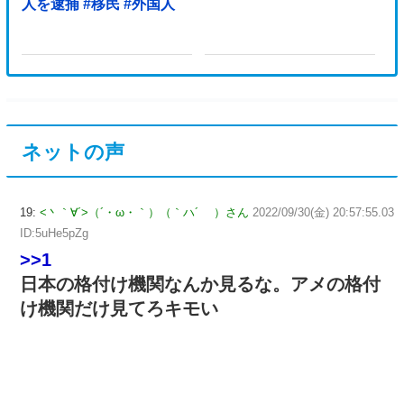
人を逮捕 #移民 #外国人
ネットの声
19:
<丶｀∀´>（´・ω・｀）（｀ハ´ ）さん
2022/09/30(金) 20:57:55.03
ID:5uHe5pZg
>>1
日本の格付け機関なんか見るな。アメの格付
け機関だけ見てろキモい