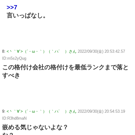
>>7
言いっぱなし。
8:
<丶｀∀´>（´・ω・｀）（｀ハ´ ）さん
2022/09/30(金) 20:53:42.57
ID:m5s2yQug
この格付け会社の格付けを最低ランクまで落と
すべき
9:
<丶｀∀´>（´・ω・｀）（｀ハ´ ）さん
2022/09/30(金) 20:54:53.19
ID:R3hd8maN
嵌める気じゃないよな？