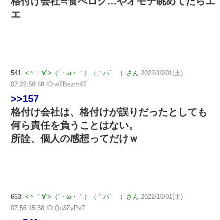
格付け会社≒食べログ…やオモテ眺めてたらエ
エ
541:
<丶｀∀´>（´・ω・｀）（｀ハ´ ）さん
2022/10/01(土)
07:22:58.68 ID:wTBszm4T
>>157
格付け会社は、格付けが誤りだったとしても
何ら責任を負うことはない。
所詮、個人の感想ってだけｗ
663:
<丶｀∀´>（´・ω・｀）（｀ハ´ ）さん
2022/10/01(土)
07:56:15.58 ID:Qo3ZvPs7