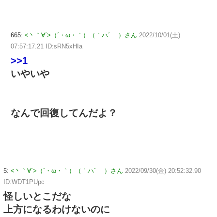
665:
<丶｀∀´>（´・ω・｀）（｀ハ´ ）さん
2022/10/01(土)
07:57:17.21 ID:sRN5xHIa
>>1
いやいや
なんで回復してんだよ？
5:
<丶｀∀´>（´・ω・｀）（｀ハ´ ）さん
2022/09/30(金) 20:52:32.90
ID:WDT1PUpc
怪しいとこだな
上方になるわけないのに