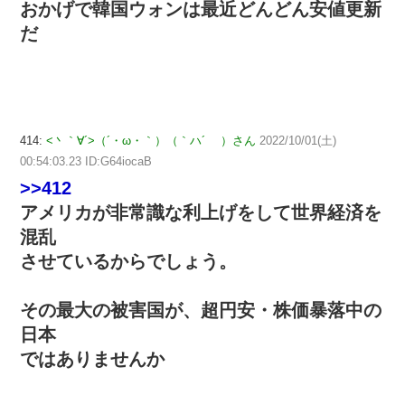
おかげで韓国ウォンは最近どんどん安値更新
だ
414:
<丶｀∀´>（´・ω・｀）（｀ハ´ ）さん
2022/10/01(土)
00:54:03.23 ID:G64iocaB
>>412
アメリカが非常識な利上げをして世界経済を
混乱
させているからでしょう。
その最大の被害国が、超円安・株価暴落中の
日本
ではありませんか