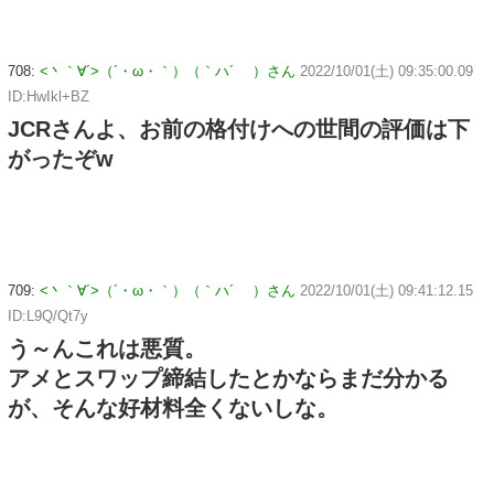
708:
<丶｀∀´>（´・ω・｀）（｀ハ´ ）さん
2022/10/01(土) 09:35:00.09
ID:HwIkl+BZ
JCRさんよ、お前の格付けへの世間の評価は下
がったぞw
709:
<丶｀∀´>（´・ω・｀）（｀ハ´ ）さん
2022/10/01(土) 09:41:12.15
ID:L9Q/Qt7y
う～んこれは悪質。
アメとスワップ締結したとかならまだ分かる
が、そんな好材料全くないしな。