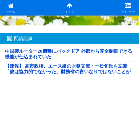
日本第一！ニュース録
ホーム
トップ
サイドバー
配信記事
中国製ルーター20機種にバックドア 外部から完全制御できる
機能が仕込まれていた
【速報】 高市政権、エース級の財務官僚・一松旬氏を左遷
「彼は協力的でなかった」財務省の言いなりではないことが
判明