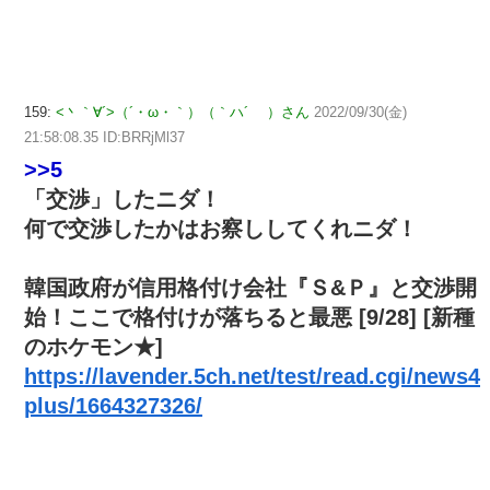
159:
<丶｀∀´>（´・ω・｀）（｀ハ´ ）さん
2022/09/30(金)
21:58:08.35 ID:BRRjMl37
>>5
「交渉」したニダ！
何で交渉したかはお察ししてくれニダ！
韓国政府が信用格付け会社『Ｓ&Ｐ』と交渉開
始！ここで格付けが落ちると最悪 [9/28] [新種
のホケモン★]
https://lavender.5ch.net/test/read.cgi/news4
plus/1664327326/