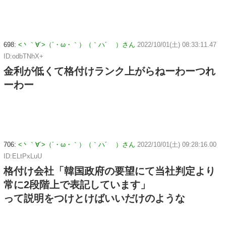
698:
<丶｀∀´>（´・ω・｀）（｀ハ´ ）さん
2022/10/01(土) 08:33:11.47
ID:odbTNhX+
金利が低くて格付けランク上がらねーわーつれ
ーわー
706:
<丶｀∀´>（´・ω・｀）（｀ハ´ ）さん
2022/10/01(土) 09:28:16.00
ID:ELtPxLuU
格付け会社「韓国政府の要望にて当社判定より
常に2段階上で表記しています」
って説明をつけとけばいいだけのような