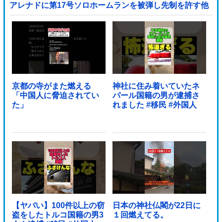
アレナドに第17号ソロホームランを被弾し先制を許す他
京都の寺がまた燃える
神社に住み着いていたネ
「中国人に脅迫されてい
パール国籍の男が逮捕さ
た」
れました #移民 #外国人
【ヤバい】100件以上の窃
日本の神社仏閣が22日に
盗をしたトルコ国籍の男3
１回燃えてる。