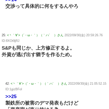
交渉って具体的に何をするんやろ
25:
<丶｀∀´>（´・ω・｀）（｀ハ´ ）さん
2022/09/30(金) 20:59:26.76
ID:8XOt9jRJ
S&Pも同じか、上方修正するよ。
外資が逃げ出す猶予を作るため。
42:
<丶｀∀´>（´・ω・｀）（｀ハ´ ）さん
2022/09/30(金) 21:05:52.15
ID:1gizBFoI
>>25
製鉄所の被害のデマ発表もだけど