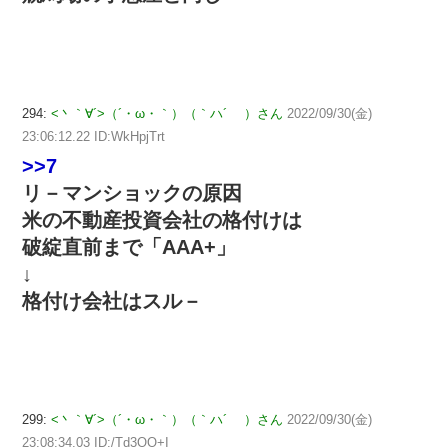
294:
<丶｀∀´>（´・ω・｀）（｀ハ´ ）さん
2022/09/30(金)
23:06:12.22 ID:WkHpjTrt
>>7
リ－マンショックの原因
米の不動産投資会社の格付けは
破綻直前まで「AAA+」
↓
格付け会社はスル－
299:
<丶｀∀´>（´・ω・｀）（｀ハ´ ）さん
2022/09/30(金)
23:08:34.03 ID:/Td3OO+I