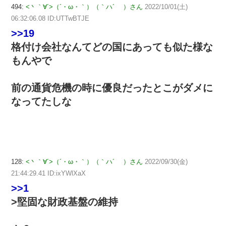
494:
<丶｀∀´>（´・ω・｀）（｀ハ´ ）さん
2022/10/01(土)
06:32:06.08 ID:UTTwBTJE
>>19
格付け会社なんてどの国にあっても似た様な
もんやで
前の通貨危機の時に優良だったとこがダメに
なってたしな
128:
<丶｀∀´>（´・ω・｀）（｀ハ´ ）さん
2022/09/30(金)
21:44:29.41 ID:ixYWlXaX
>>1
>堅固な財政基盤の維持