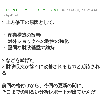
6:
<丶｀∀´>（´・ω・｀）（｀ハ´ ）さん
2022/09/30(金) 20:52:54.41
ID:1gizBFoI
> 上方修正の原因として、
・ 産業構造の改善
・ 対外ショックへの耐性の強化
・ 堅固な財政基盤の維持
> などを挙げた
> 財政収支が徐々に改善されるものと期待され
る
前回の格付けから、今回の更新の間に、
そこまでの明るい分析レポートが出てたんだ