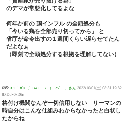
「資産家が売り抜ける為」
のデマが常態化してるよな
何年か前の 鶏インフル の全頭処分も
「今いる鶏を全部売り切ってから」 と
省庁が命令出すの１週間くらい遅らせてたん
だよなぁ
（即刻で全頭処分する根拠を理解してない）
695:
<丶｀∀´>（´・ω・｀）（｀ハ´ ）さん
2022/10/01(土) 08:31:19.82
ID:DuF0xD6n
格付け機関なんぞ一切信用しない リーマンの
時自分はこんな仕組みわからなかったと白状し
たからね