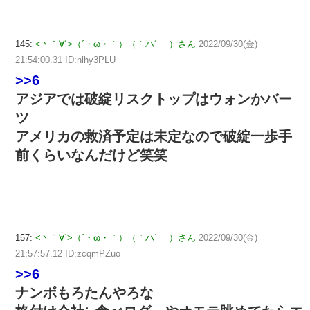
145:
<丶｀∀´>（´・ω・｀）（｀ハ´ ）さん
2022/09/30(金)
21:54:00.31 ID:nlhy3PLU
>>6
アジアでは破綻リスクトップはウォンかバー
ツ
アメリカの救済予定は未定なので破綻一歩手
前くらいなんだけど笑笑
157:
<丶｀∀´>（´・ω・｀）（｀ハ´ ）さん
2022/09/30(金)
21:57:57.12 ID:zcqmPZuo
>>6
ナンボもろたんやろな