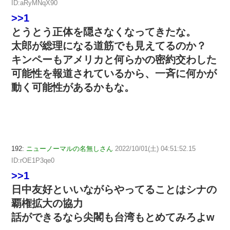
ID:aRyMNqX90
>>1
とうとう正体を隠さなくなってきたな。
太郎が総理になる道筋でも見えてるのか？
キンペーもアメリカと何らかの密約交わした
可能性を報道されているから、一斉に何かが
動く可能性があるかもな。
192:
ニューノーマルの名無しさん
2022/10/01(土) 04:51:52.15
ID:rOE1P3qe0
>>1
日中友好といいながらやってることはシナの
覇権拡大の協力
話ができるなら尖閣も台湾もとめてみろよw