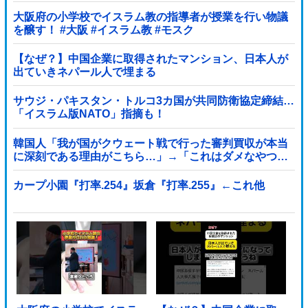
大阪府の小学校でイスラム教の指導者が授業を行い物議
を醸す！ #大阪 #イスラム教 #モスク
【なぜ？】中国企業に取得されたマンション、日本人が
出ていきネパール人で埋まる
サウジ・パキスタン・トルコ3カ国が共同防衛協定締結…
「イスラム版NATO」指摘も！
韓国人「我が国がクウェート戦で行った審判買収が本当
に深刻である理由がこちら…」→「これはダメなやつ…
（ブルブル」＝韓国の反応
カープ小園『打率.254』坂倉『打率.255』←これ他