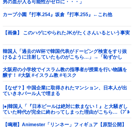
男の血が入る可能性がゼロに・・・」
カープ小園『打率.254』坂倉『打率.255』←これ他
【画像】 このハゲにやられたJKがたくさんいるという事実
韓国人「過去のW杯で韓国代表がドーピング検査をすり抜
けるように注射していたものがこちら…」→「恥ずかし
い…（ﾌﾞﾙﾌﾞﾙ」＝韓国の反応
大阪府の小学校でイスラム教の指導者が授業を行い物議を
醸す！ #大阪 #イスラム教 #モスク
【なぜ？】中国企業に取得されたマンション、日本人が出
ていきネパール人で埋まる
|●|韓国人「『日本ビールは絶対に飲まない！』と大騒ぎし
ていた時代が完全に終わってしまった理由がこちら…（ﾌﾞﾙ
ﾌﾞﾙ」＝韓国の反応
【鳴潮】Animester「リンネー」フィギュア【原型公開】