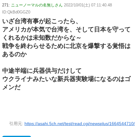
271:
ニューノーマルの名無しさん
2022/10/01(土) 07:11:40.48
ID:QkBd0GGZ0
いざ台湾有事が起こったら、
アメリカが本気で台湾を、そして日本を守って
くれるかは未知数だからな～
戦争を終わらせるために北京を爆撃する覚悟は
あるのか
中途半端に兵器供与だけして
ウクライナみたいな新兵器実験場になるのはゴ
メンだ
引用元:
https://asahi.5ch.net/test/read.cgi/newsplus/1664544710/