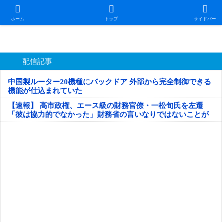
日本第一！ニュース録
ホーム
トップ
サイドバー
配信記事
中国製ルーター20機種にバックドア 外部から完全制御できる
機能が仕込まれていた
【速報】 高市政権、エース級の財務官僚・一松旬氏を左遷
「彼は協力的でなかった」財務省の言いなりではないことが
判明