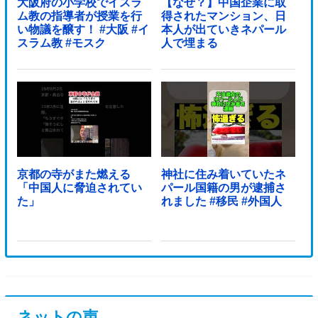
大阪府の小学校でイスラ
【なぜ？】中国企業に取
ム教の指導者が授業を行
得されたマンション、日
い物議を醸す！ #大阪 #イ
本人が出ていきネパール
スラム教 #モスク
人で埋まる
京都の寺がまた燃える
神社に住み着いていたネ
「中国人に脅迫されてい
パール国籍の男が逮捕さ
た」
れました #移民 #外国人
ネットの声