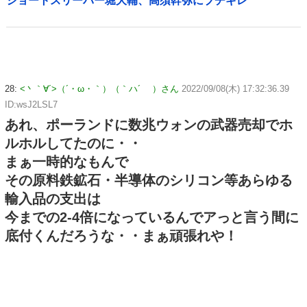
ショートスリーパー堀大輔、高須幹弥にブチギレ
28:
<丶｀∀´>（´・ω・｀）（｀ハ´ ）さん
2022/09/08(木) 17:32:36.39
ID:wsJ2LSL7
あれ、ポーランドに数兆ウォンの武器売却でホ
ルホルしてたのに・・
まぁ一時的なもんで
その原料鉄鉱石・半導体のシリコン等あらゆる
輸入品の支出は
今までの2-4倍になっているんでアっと言う間に
底付くんだろうな・・まぁ頑張れや！