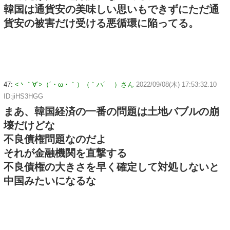
韓国は通貨安の美味しい思いもできずにただ通
貨安の被害だけ受ける悪循環に陥ってる。
47:
<丶｀∀´>（´・ω・｀）（｀ハ´ ）さん
2022/09/08(木) 17:53:32.10
ID:jiHS3HGG
まあ、韓国経済の一番の問題は土地バブルの崩
壊だけどな
不良債権問題なのだよ
それが金融機関を直撃する
不良債権の大きさを早く確定して対処しないと
中国みたいになるな