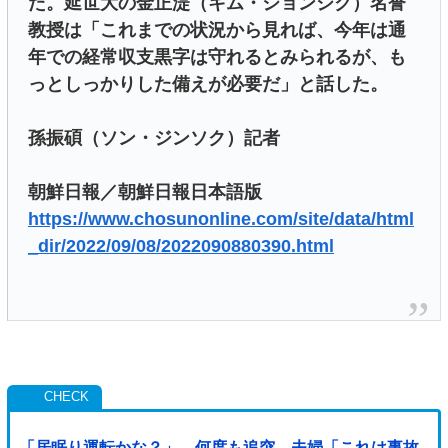
た。延世大の金正湜（キム・ジョンシク）名誉
教授は「これまでの状況から見れば、今年は通
年での経常収支黒字は守れるとみられるが、も
っとしっかりした備えが必要だ」と話した。
孫振碩（ソン・ジンソク）記者
朝鮮日報／朝鮮日報日本語版
https://www.chosunonline.com/site/data/html
_dir/2022/09/08/2022090880390.html
「居眠り運転かな？」→何度も追突→夫婦「これは事故