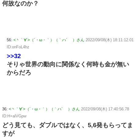
何故なのか？
56:
<丶｀∀´>（´・ω・｀）（｀ハ´ ）さん
2022/09/08(木) 18:11:12.01
ID:onFoL4hz
>>32
そりゃ世界の動向に関係なく何時も金が無い
からだろ
36:
<丶｀∀´>（´・ω・｀）（｀ハ´ ）さん
2022/09/08(木) 17:40:56.78
ID:H+alVGpw
どう見ても、ダブルではなく、5,6発もらってま
すが