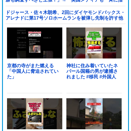
摘‥」
ドジャース・佐々木朗希、2回にダイヤモンドバックス・
アレナドに第17号ソロホームランを被弾し先制を許す他
京都の寺がまた燃える
神社に住み着いていたネ
「中国人に脅迫されてい
パール国籍の男が逮捕さ
た」
れました #移民 #外国人