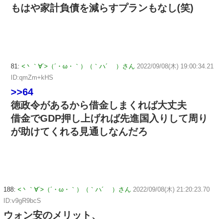
もはや家計負債を減らすプランもなし(笑)
81:
<丶｀∀´>（´・ω・｀）（｀ハ´ ）さん
2022/09/08(木) 19:00:34.21
ID:qmZm+kHS
>>64
徳政令があるから借金しまくれば大丈夫
借金でGDP押し上げれば先進国入りして周り
が助けてくれる見通しなんだろ
188:
<丶｀∀´>（´・ω・｀）（｀ハ´ ）さん
2022/09/08(木) 21:20:23.70
ID:v9gR9bcS
ウォン安のメリット、