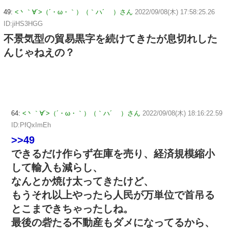
49:
<丶｀∀´>（´・ω・｀）（｀ハ´ ）さん
2022/09/08(木) 17:58:25.26
ID:jiHS3HGG
不景気型の貿易黒字を続けてきたが息切れした
んじゃねえの？
64:
<丶｀∀´>（´・ω・｀）（｀ハ´ ）さん
2022/09/08(木) 18:16:22.59
ID:PfQxImEh
>>49
できるだけ作らず在庫を売り、経済規模縮小
して輸入も減らし、
なんとか焼け太ってきたけど、
もうそれ以上やったら人民が万単位で首吊る
とこまできちゃったしね。
最後の砦たる不動産もダメになってるから、