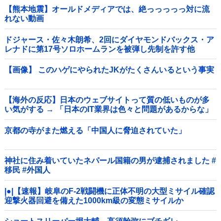
【熊本地震】オールドメディアでは、絶っっっっっ対に流
れない動画
ドジャース・佐々木朗希、2回にダイヤモンドバックス・ア
レナドに第17号ソロホームランを被弾し先制を許す他
【画像】 このハゲにやられたJKがたくさんいるという事実
【海外の反応】日本のウェブサイトって質の低いものが多
い気がする → 「日本のIT業界は色々と問題があるからな」
「ゲームのUIは優れてるのに不思議」
京都の寺がまた燃える「中国人に脅迫されていた」
神社に住み着いていたネパール国籍の男が逮捕されました #
移民 #外国人
|●|【速報】岐阜のF-2戦闘機に正体不明の大型ミサイル確認
迎撃火器回避を備えた1000km級の変態ミサイルか