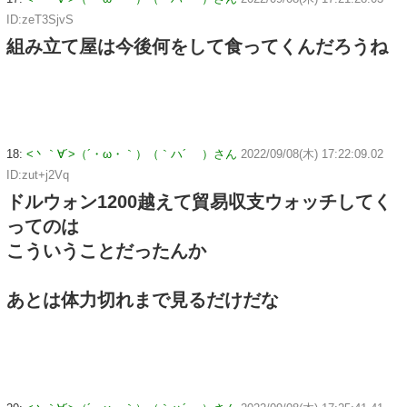
ID:zeT3SjvS
組み立て屋は今後何をして食ってくんだろうね
18:
<丶｀∀´>（´・ω・｀）（｀ハ´ ）さん
2022/09/08(木) 17:22:09.02
ID:zut+j2Vq
ドルウォン1200越えて貿易収支ウォッチしてく
ってのは
こういうことだったんか
あとは体力切れまで見るだけだな