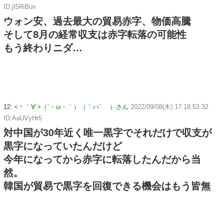
ID:jI5RiBuv
ウォン安、過去最大の貿易赤字、物価高騰
そして8月の経常収支は赤字転落の可能性
もう終わりニダ…
12:
<丶｀∀´>（´・ω・｀）（｀ハ´ ）さん
2022/09/08(木) 17:18:53.32
ID:AaUVyHr5
対中国が30年近く唯一黒字でそれだけで収支が
黒字になっていたんだけど
今年になってから赤字に転落したんだから当
然。
韓国が貿易で黒字を回復できる機会はもう皆無