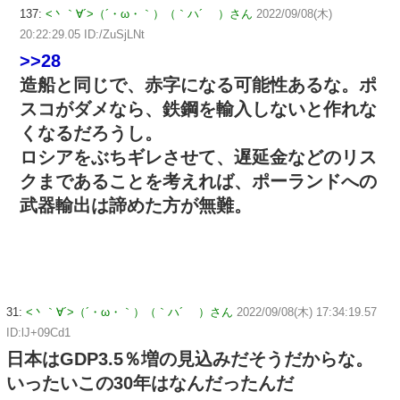
137:
<丶｀∀´>（´・ω・｀）（｀ハ´ ）さん
2022/09/08(木)
20:22:29.05 ID:/ZuSjLNt
>>28
造船と同じで、赤字になる可能性あるな。ポ
スコがダメなら、鉄鋼を輸入しないと作れな
くなるだろうし。
ロシアをぶちギレさせて、遅延金などのリス
クまであることを考えれば、ポーランドへの
武器輸出は諦めた方が無難。
31:
<丶｀∀´>（´・ω・｀）（｀ハ´ ）さん
2022/09/08(木) 17:34:19.57
ID:lJ+09Cd1
日本はGDP3.5％増の見込みだそうだからな。
いったいこの30年はなんだったんだ