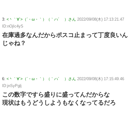
3:
<丶｀∀´>（´・ω・｀）（｀ハ´ ）さん
2022/09/08(木) 17:13:21.47
ID:nOjIc4yS
在庫過多なんだからポスコ止まって丁度良いん
じゃね？
6:
<丶｀∀´>（´・ω・｀）（｀ハ´ ）さん
2022/09/08(木) 17:15:49.46
ID:jnSyPglj
この数字ですら盛りに盛ってんだからな
現状はもうどうしようもなくなってるだろ