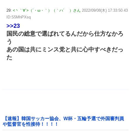
29:
<丶｀∀´>（´・ω・｀）（｀ハ´ ）さん
2022/09/08(木) 17:33:50.43
ID:S5MhPXsq
>>23
国民の総意で選ばれてるんだから仕方なかろ
う
あの国は共にミンス党と共に心中すべきだっ
た
【速報】韓国サッカー協会、W杯・五輪予選で外国審判員
や監督官を性接待！！！！