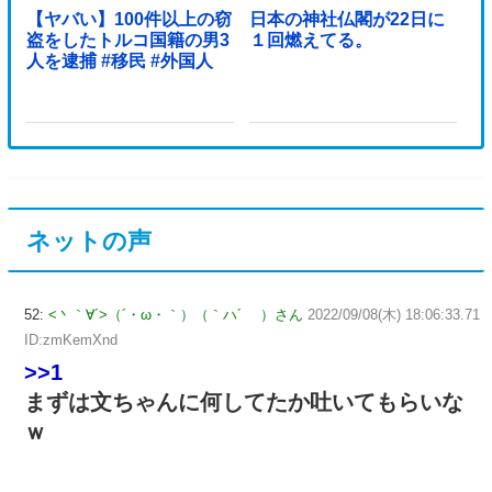
【ヤバい】100件以上の窃
日本の神社仏閣が22日に
盗をしたトルコ国籍の男3
１回燃えてる。
人を逮捕 #移民 #外国人
ネットの声
52:
<丶｀∀´>（´・ω・｀）（｀ハ´ ）さん
2022/09/08(木) 18:06:33.71
ID:zmKemXnd
>>1
まずは文ちゃんに何してたか吐いてもらいな
ｗ