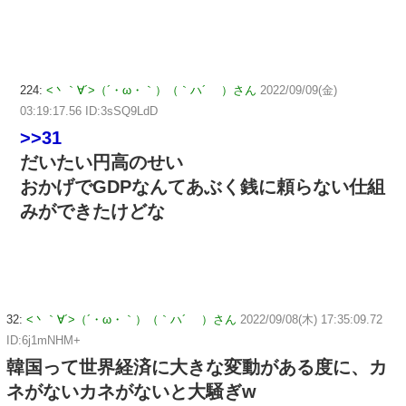
224:
<丶｀∀´>（´・ω・｀）（｀ハ´ ）さん
2022/09/09(金)
03:19:17.56 ID:3sSQ9LdD
>>31
だいたい円高のせい
おかげでGDPなんてあぶく銭に頼らない仕組
みができたけどな
32:
<丶｀∀´>（´・ω・｀）（｀ハ´ ）さん
2022/09/08(木) 17:35:09.72
ID:6j1mNHM+
韓国って世界経済に大きな変動がある度に、カ
ネがないカネがないと大騒ぎw