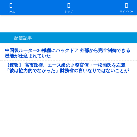
日本第一！ニュース録
ホーム
トップ
サイドバー
配信記事
中国製ルーター20機種にバックドア 外部から完全制御できる
機能が仕込まれていた
【速報】 高市政権、エース級の財務官僚・一松旬氏を左遷
「彼は協力的でなかった」財務省の言いなりではないことが
判明