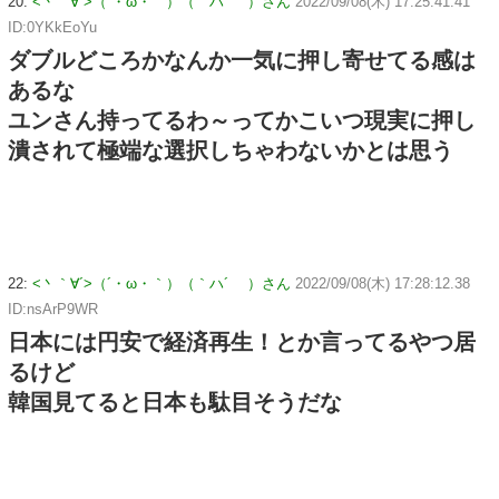
20:
<丶｀∀´>（´・ω・｀）（｀ハ´ ）さん
2022/09/08(木) 17:25:41.41
ID:0YKkEoYu
ダブルどころかなんか一気に押し寄せてる感は
あるな
ユンさん持ってるわ～ってかこいつ現実に押し
潰されて極端な選択しちゃわないかとは思う
22:
<丶｀∀´>（´・ω・｀）（｀ハ´ ）さん
2022/09/08(木) 17:28:12.38
ID:nsArP9WR
日本には円安で経済再生！とか言ってるやつ居
るけど
韓国見てると日本も駄目そうだな