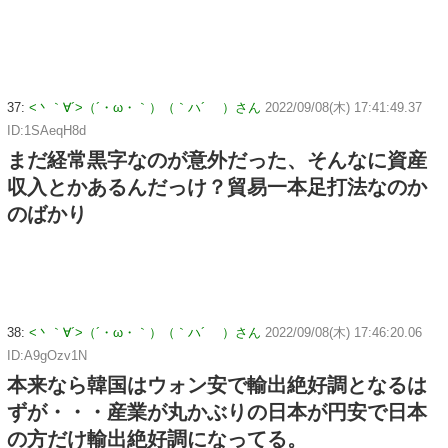
37:
<丶｀∀´>（´・ω・｀）（｀ハ´ ）さん
2022/09/08(木) 17:41:49.37
ID:1SAeqH8d
まだ経常黒字なのが意外だった、そんなに資産
収入とかあるんだっけ？貿易一本足打法なのか
のばかり
38:
<丶｀∀´>（´・ω・｀）（｀ハ´ ）さん
2022/09/08(木) 17:46:20.06
ID:A9gOzv1N
本来なら韓国はウォン安で輸出絶好調となるは
ずが・・・産業が丸かぶりの日本が円安で日本
の方だけ輸出絶好調になってる。