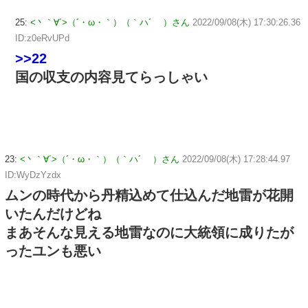
25:
<丶｀∀´>（´・ω・｀）（｀ハ´ ）さん
2022/09/08(木) 17:30:26.36
ID:z0eRvUPd
>>22
国の収支の内容見てらっしゃい
23:
<丶｀∀´>（´・ω・｀）（｀ハ´ ）さん
2022/09/08(木) 17:28:44.97
ID:WyDzYzdx
ムンの時代から丹精込めて仕込んだ地雷が花開
いたんだけどね
まあそんな見える地雷なのに大統領に成りたが
ったユンも悪い