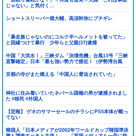
じゃない」と気付く…
ショートスリーパー堀大輔、高須幹弥にブチギレ
「暴走族じゃないのにコルク半ヘルメットを被ってた」
と因縁つけて暴行 少年らと父親(37)逮捕
中国「大洪水！」三峡ダム「決壊危機」台風13号「三峡
直撃確定」日本「最も強い勢力で接近！（伊勢湾台風
級」台風13号と15号「中国本土でぶつかり合...
京都の寺がまた燃える「中国人に脅迫されていた」
神社に住み着いていたネパール国籍の男が逮捕されまし
た #移民 #外国人
【悲報】 ゲオのサマーセールのチラシにPS5本体が載っ
てない
韓国人「日本メディアが2002年ワールドカップ韓国準決
勝も調査すべきと主張！」→「英国メディアも一斉に指