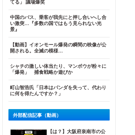
てる」 議場爆笑
中国のバス、乗客が我先にと押し合いへし合
い激突…『多数の国ではもう見られない光
景』
【動画】イオンモール爆発の瞬間の映像が公
開される。全滅の模様…
シャチの激しい体当たり、マンボウが粉々に
「爆発」 捕食戦略か遊びか
町山智浩氏「日本はパンダを失って、代わり
に何を得たんですか？」
外部配信記事（動画）
【は？】大阪府泉南市の公