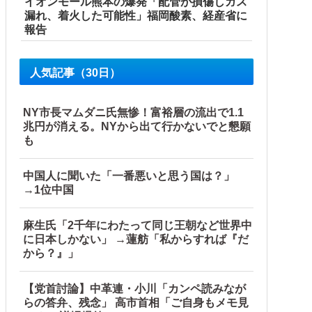
イオンモール熊本の爆発「配管が損傷しガス
漏れ、着火した可能性」福岡酸素、経産省に
報告
人気記事（30日）
NY市長マムダニ氏無惨！富裕層の流出で1.1
兆円が消える。NYから出て行かないでと懇願
も
中国人に聞いた「一番悪いと思う国は？」
→1位中国
麻生氏「2千年にわたって同じ王朝など世界中
に日本しかない」 →蓮舫「私からすれば『だ
から？』」
【党首討論】中革連・小川「カンペ読みなが
らの答弁、残念」 高市首相「ご自身もメモ見