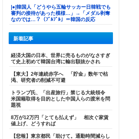
|●|韓国人「どうやら五輪サッカー日韓戦でも
審判の接待があった模様…」→「メダル剥奪
なのでは…？（ﾌﾞﾙﾌﾞﾙ」＝韓国の反応
新着記事
経済大国の日本、世界に売るものがなさすぎ
て史上初めて韓国台湾に輸出額抜かされ
【東大】2年連続赤字へ 「貯金」数年で枯
渇、研究者の削減不可避
トランプ氏、「出産旅行」禁じる大統領令
米国籍取得を目的とした中国人らの渡米を問
題視
8万が12万円「とても払えず」 相次ぐ家賃
値上げ、どうすれば
【悲報】東京都民「助けて。通勤時間減らし