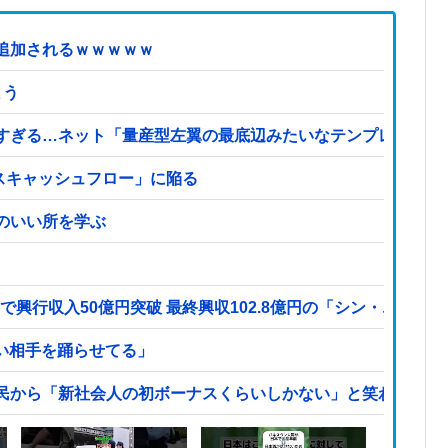
追加されるｗｗｗｗｗ
まう
すぎる…ネット「量産型左翼の最底辺みたいなテンプレ左翼カ
イナスキャッシュフロー」に陥る
のいい所を学ぶ
で興行収入50億円突破 最終興収102.8億円の「シン・エヴァ
カい相手を踊らせてる」
民から「新社会人の初ボーナスくらいしかない」と笑われる他