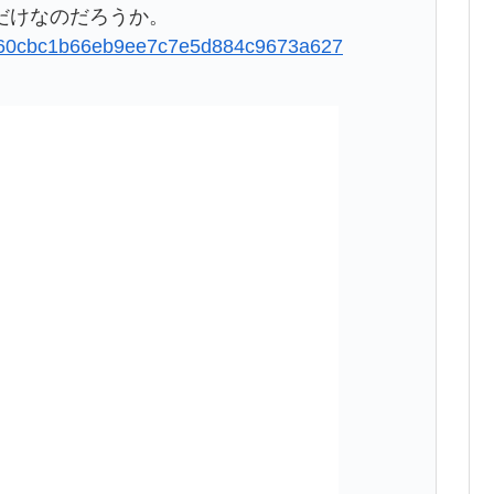
だけなのだろうか。
cfb660cbc1b66eb9ee7c7e5d884c9673a627