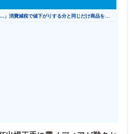
【消費税率1％】 「下げるのが筋なんですけど…」消費減税で値下がりする分と同じだけ商品を値上げして店頭価格を変えない店も