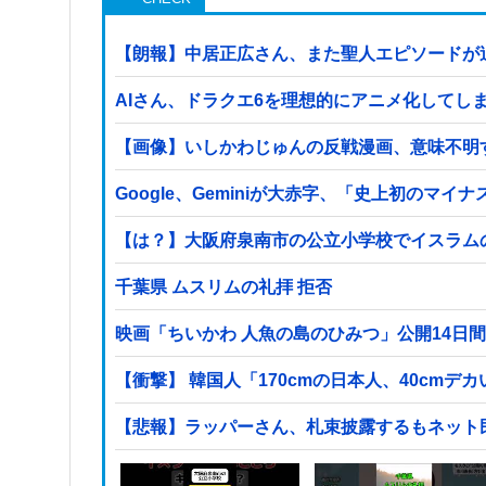
【朗報】中居正広さん、また聖人エピソードが
AIさん、ドラクエ6を理想的にアニメ化してし
【画像】いしかわじゅんの反戦漫画、意味不明
Google、Geminiが大赤字、「史上初のマ
【は？】大阪府泉南市の公立小学校でイスラム
千葉県 ムスリムの礼拝 拒否
映画「ちいかわ 人魚の島のひみつ」公開14日間
【衝撃】 韓国人「170cmの日本人、40cmデ
【悲報】ラッパーさん、札束披露するもネット