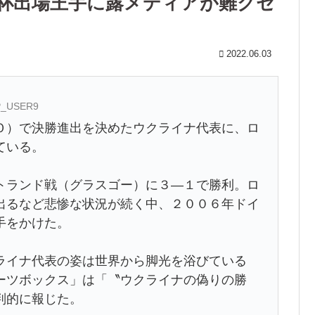
杯出場王手に露メディアが難クセ
2022.06.03
AP_USER9
）で決勝進出を決めたウクライナ代表に、ロ
ている。
ランド戦（グラスゴー）に３―１で勝利。ロ
出るなど悲惨な状況が続く中、２００６年ドイ
手をかけた。
イナ代表の姿は世界から脚光を浴びている
ーツボックス」は「〝ウクライナの偽りの勝
判的に報じた。