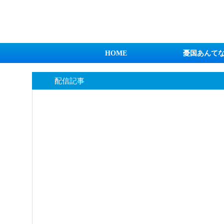
日本第一！ニュース録
HOME
憂国あんて
配信記事