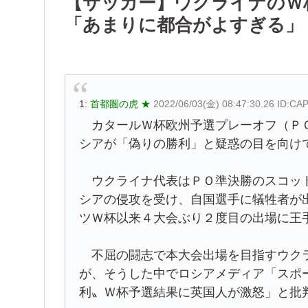
【サッカー】ウクライナのＷ
「あまりに都合がよすぎる」
1:
首都圏の虎 ★
2022/06/03(金) 08:47:30.26 ID:C
カタールＷ杯欧州予選プレーオフ（ＰＯ
シアが「偽りの勝利」と疑惑の目を向け
ウクライナ代表はＰＯ準決勝のスコット
シアの侵攻を受け、自国選手に犠牲者が
ツＷ杯以来４大会ぶり２度目の出場に王
不屈の闘志で本大会出場を目指すウクラ
が、そうした中でロシアメディア「スポ
利〟Ｗ杯予選結果に英国人が激怒」と批