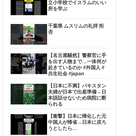
立小学校でイスラムのいい
所を学ぶ
千葉県 ムスリムの礼拝 拒
否
ルト陰謀妄想漫画しか描けなくなってる」
【名古屋騒然】警察官に手
を出す人物まで…一体何が
起きているのか #外国人 #
共生社会 #japan
【日本に不満】パキスタン
夫婦が日本で出産準備→日
」に並ぶペース
本語話せないため病院に断
られる
【衝撃】日本に帰化した元
中国人が帰省→日本に戻ろ
うとしたら…