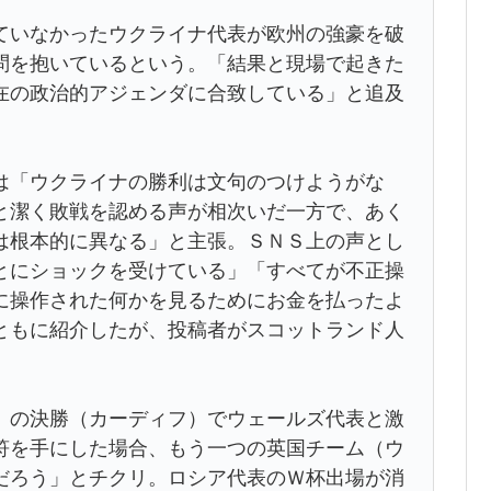
いなかったウクライナ代表が欧州の強豪を破
問を抱いているという。「結果と現場で起きた
在の政治的アジェンダに合致している」と追及
「ウクライナの勝利は文句のつけようがな
と潔く敗戦を認める声が相次いだ一方で、あく
は根本的に異なる」と主張。ＳＮＳ上の声とし
とにショックを受けている」「すべてが不正操
に操作された何かを見るためにお金を払ったよ
ともに紹介したが、投稿者がスコットランド人
の決勝（カーディフ）でウェールズ代表と激
符を手にした場合、もう一つの英国チーム（ウ
だろう」とチクリ。ロシア代表のＷ杯出場が消