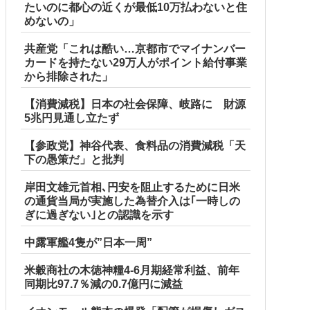
たいのに都心の近くが最低10万払わないと住
めないの」
共産党「これは酷い…京都市でマイナンバー
カードを持たない29万人がポイント給付事業
から排除された」
【消費減税】日本の社会保障、岐路に 財源
5兆円見通し立たず
【参政党】神谷代表、食料品の消費減税「天
下の愚策だ」と批判
岸田文雄元首相､円安を阻止するために日米
の通貨当局が実施した為替介入は｢一時しの
ぎに過ぎない｣との認識を示す
中露軍艦4隻が”日本一周”
米穀商社の木徳神糧4-6月期経常利益、前年
同期比97.7％減の0.7億円に減益