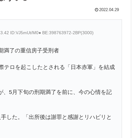
2022.04.29
13.42 ID:VJ5mUt/M0● BE:398763972-2BP(3000)
期満了の重信房子受刑者
国際テロを起こしたとされる「日本赤軍」を結成
が、5月下旬の刑期満了を前に、今の心情を記
入手した。「出所後は謝罪と感謝とリハビリと