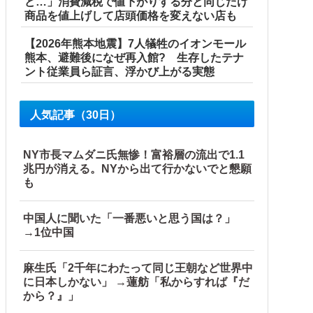
ど…」消費減税で値下がりする分と同じだけ
商品を値上げして店頭価格を変えない店も
【2026年熊本地震】7人犠牲のイオンモール
熊本、避難後になぜ再入館? 生存したテナ
ント従業員ら証言、浮かび上がる実態
人気記事（30日）
NY市長マムダニ氏無惨！富裕層の流出で1.1
兆円が消える。NYから出て行かないでと懇願
も
中国人に聞いた「一番悪いと思う国は？」
→1位中国
麻生氏「2千年にわたって同じ王朝など世界中
に日本しかない」 →蓮舫「私からすれば『だ
から？』」