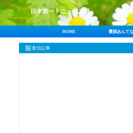
日本第一！ニュース録
HOME
憂国あんて
配信記事