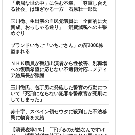
「窮屈な世の中」に住む不幸、「尊重し合え
る社会」は遠ざかる一方 石原壮一郎氏
玉川徹、生出演の自民党議員に「全面的に大
賛成、おっしゃる通り」 消費減税への主張
めぐり
ブランドいちご「いちごさん」の苗2000株
盗まれる
ＮＨＫ職員が番組出演者から性被害、別職場
への復職希望に応じない不適切対応…メディ
ア総局長が陳謝
玉川徹氏、包丁男に発砲した警官の行動につ
いて「死刑にならない犯罪を警察官が死刑に
してしまった」
赤十字、スペイン領セウタに殺到した不法移
民に物資を支給
【消費税率1％】「下げるのが筋なんですけ