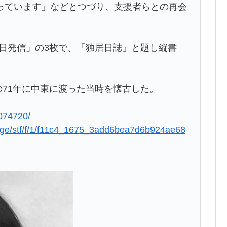
っています」などとつづり、支援者らとの再会
1日発信」の3枚で、「独居日誌」と題し縦書
の71年に中東に渡った当時を懐古した。
2074720/
age/stf/f/1/f11c4_1675_3add6bea7d6b924ae68