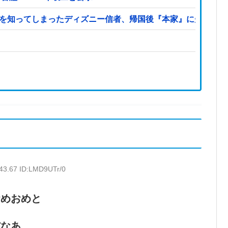
本を知ってしまったディズニー信者、帰国後『本家』に失望する
:43.67 ID:LMD9UTr/0
おめおめと
だなあ