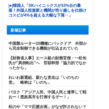
|●|韓国人「SKハイニックスが10%台の暴
落！外国人投資家と機関が売り越しを仕掛け
コスピが4%を超える大幅な下落‥」
新着記事
中国製ルーター20機種にバックドア 外部か
ら完全制御できる機能が仕込まれていた
【財務省人事】エース級の財務官僚・一松旬
氏が”異例転出”へ 官邸幹部「協力的でなか
ったから」
れいわ新選組、新たな党名は「いのちの
党」 略称は「いのち」
パヨク「アジア人民、中国人民と連帯して戦
おー！悪政高市を打倒するぞー！」
松のや「ママ応援企画」がなぜ許されない？