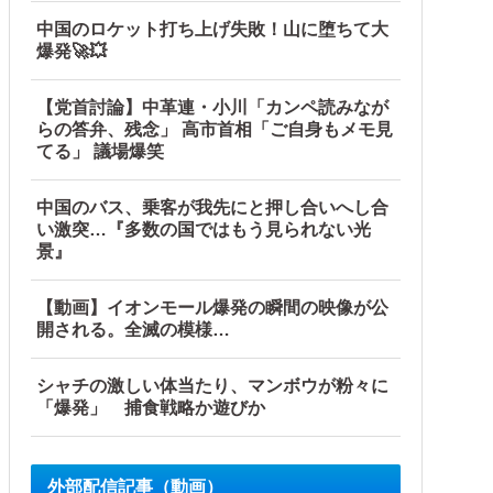
中国のロケット打ち上げ失敗！山に堕ちて大
爆発🚀💥
【党首討論】中革連・小川「カンペ読みなが
らの答弁、残念」 高市首相「ご自身もメモ見
てる」 議場爆笑
中国のバス、乗客が我先にと押し合いへし合
い激突…『多数の国ではもう見られない光
景』
【動画】イオンモール爆発の瞬間の映像が公
開される。全滅の模様…
理屈を……
シャチの激しい体当たり、マンボウが粉々に
「爆発」 捕食戦略か遊びか
外部配信記事（動画）