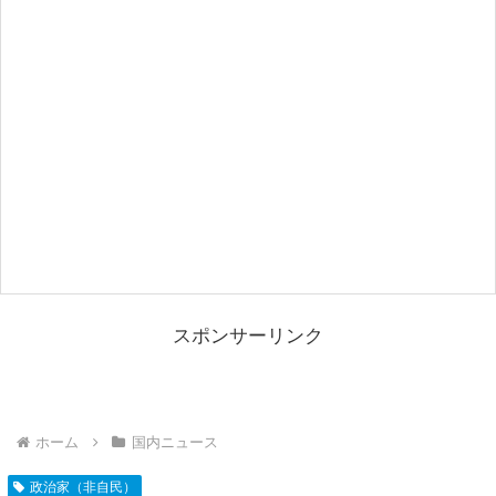
スポンサーリンク
ホーム
国内ニュース
政治家（非自民）