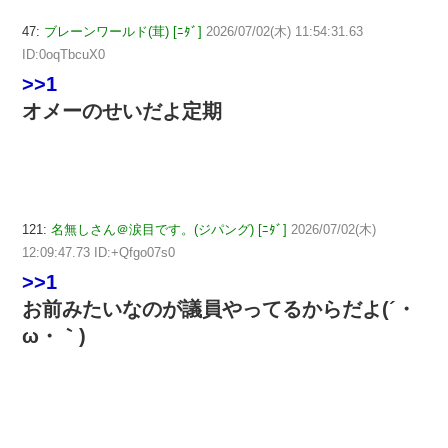
47:
ブレーンワールド(茸) [ﾆﾀﾞ]
2026/07/02(木) 11:54:31.63
ID:0oqTbcuX0
>>1
オメーのせいだよ定期
121:
名無しさん＠涙目です。(ジパング) [ﾆﾀﾞ]
2026/07/02(木)
12:09:47.73 ID:+Qfgo07s0
>>1
お前みたいなのが議員やってるからだよ(´・
ω・｀)