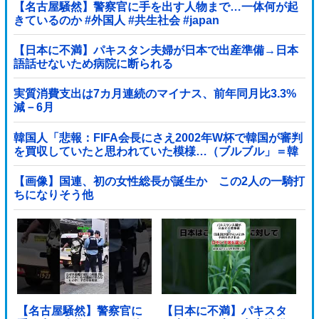
【名古屋騒然】警察官に手を出す人物まで…一体何が起
きているのか #外国人 #共生社会 #japan
【日本に不満】パキスタン夫婦が日本で出産準備→日本
語話せないため病院に断られる
実質消費支出は7カ月連続のマイナス、前年同月比3.3%
減－6月
韓国人「悲報：FIFA会長にさえ2002年W杯で韓国が審判
を買収していたと思われていた模様…（ブルブル」＝韓
国の反応
【画像】国連、初の女性総長が誕生か この2人の一騎打
ちになりそう他
【名古屋騒然】警察官に
【日本に不満】パキスタ