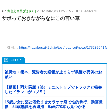
42:
青色超巨星(庭) [ﾆﾀﾞ]
2026/07/02(木) 11:53:25.76 ID:YSTeXcGt0
サボっておきながらなにこの言い草
引用元:
https://hayabusa9.5ch.io/test/read.cgi/news/1782960414/
被災地・熊本、泥酔者の通報が止まらず県警が異例のお
願い
【動画】両方馬鹿（笑）ミニストップでトラックと衝突
したドラレコが（ノ∇`）
15歳少女に薬と酒飲ませカラオケ店で性的暴行、動画撮
影 54歳無職を再逮捕 動画770本も見つかる