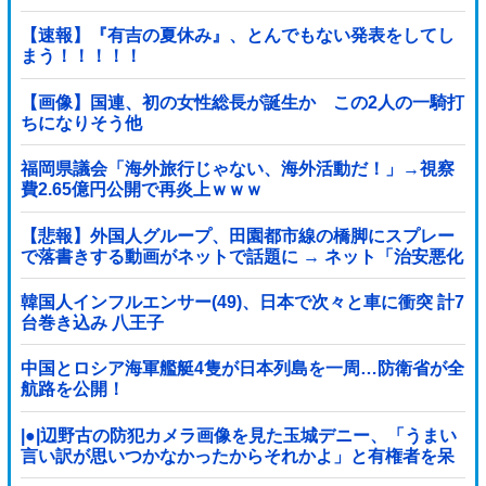
【速報】『有吉の夏休み』、とんでもない発表をしてし
まう！！！！！
【画像】国連、初の女性総長が誕生か この2人の一騎打
ちになりそう他
福岡県議会「海外旅行じゃない、海外活動だ！」→視察
費2.65億円公開で再炎上ｗｗｗ
【悲報】外国人グループ、田園都市線の橋脚にスプレー
で落書きする動画がネットで話題に → ネット「治安悪化
の始まり」
韓国人インフルエンサー(49)、日本で次々と車に衝突 計7
台巻き込み 八王子
中国とロシア海軍艦艇4隻が日本列島を一周…防衛省が全
航路を公開！
|●|辺野古の防犯カメラ画像を見た玉城デニー、「うまい
言い訳が思いつかなかったからそれかよ」と有権者を呆
れさせるコメントを……