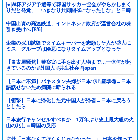
|●|W杯アジア予選等で韓国サッカー協会がやらかしまく
りだと発覚、「いきなり共同開催になったしな」と日韓
共催の件に言及する声も……
中国出資の高速鉄道、インドネシア政府が運営会社の株
引き受けへ [8/6]
企業の採用試験でタイムキーパーを志願した人が盛大に
ミス、グループは険悪になりタイムアップとなった
が……
【名古屋騒然】警察官に手を出す人物まで…一体何が起
きているのか #外国人 #共生社会 #japan
【日本に不満】パキスタン夫婦が日本で出産準備→日本
語話せないため病院に断られる
【衝撃】日本に帰化した元中国人が帰省→日本に戻ろう
としたら…
日本旅行キャンセルすべきか…1万年ぶり史上最大級の火
山の兆し＝韓国の反応
海外「日本なんて行くんじゃなかった…」 日本を知って