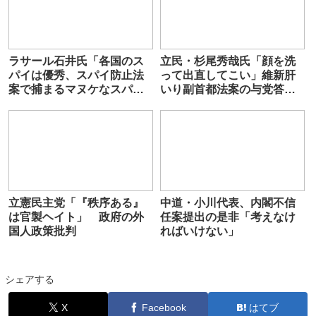
ラサール石井氏「各国のス
立民・杉尾秀哉氏「顔を洗
パイは優秀、スパイ防止法
って出直してこい」維新肝
案で捕まるマヌケなスパイ
いり副首都法案の与党答弁
はいない」
に怒り
立憲民主党「『秩序ある』
中道・小川代表、内閣不信
は官製ヘイト」 政府の外
任案提出の是非「考えなけ
国人政策批判
ればいけない」
シェアする
X
Facebook
はてブ