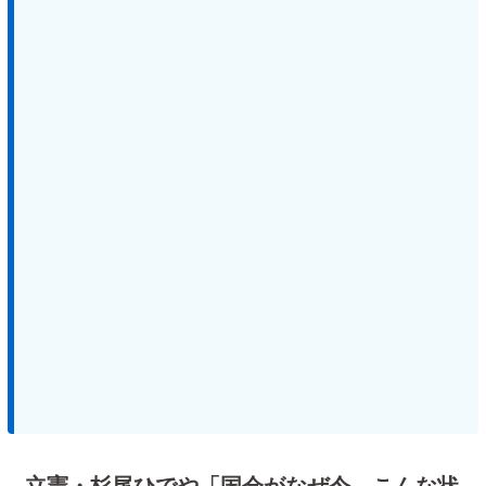
立憲・杉尾ひでや「国会がなぜ今、こんな状