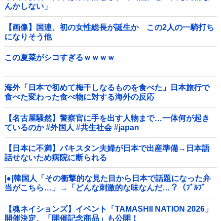
んかしない」
【画像】国連、初の女性総長が誕生か この2人の一騎打ち
になりそう他
この夏菜がシコすぎるｗｗｗｗ
海外「日本で初めて梅干しなるものを食べた」日本旅行で
食べた変わった食べ物に対する海外の反応
【名古屋騒然】警察官に手を出す人物まで…一体何が起き
ているのか #外国人 #共生社会 #japan
【日本に不満】パキスタン夫婦が日本で出産準備→日本語
話せないため病院に断られる
|●|韓国人「その衝撃的な見た目から日本で話題になった弁
当がこちら…」→「どんな刺激的な味なんだ…？（ﾌﾞﾙﾌﾞ
ﾙ」＝韓国の反応
【魂ネイションズ】イベント「TAMASHII NATION 2026」
開催決定、「開催記念商品」も公開！