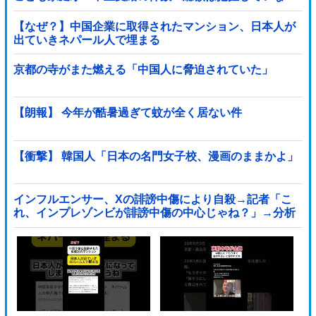
い」
【なぜ？】中国企業に取得されたマンション、日本人が
出ていきネパール人で埋まる
京都の寺がまた燃える「中国人に脅迫されていた」
【朗報】 今年が酷暑過ぎて蚊が全く居ない件
【衝撃】 韓国人「日本の名門女子校、漫画のままかよ」
インフルエンサー、Xの誹謗中傷により自殺→記者「こ
れ、インプレゾンビが誹謗中傷の中心じゃね？」→分析
していくとヤバイ真実が浮かび上がる他