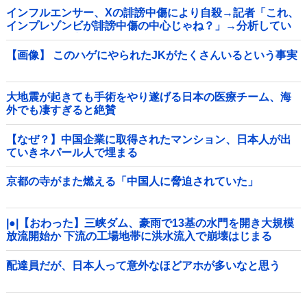
インフルエンサー、Xの誹謗中傷により自殺→記者「これ、
インプレゾンビが誹謗中傷の中心じゃね？」→分析してい
くとヤバイ真実が浮かび上がる他
【画像】 このハゲにやられたJKがたくさんいるという事実
大地震が起きても手術をやり遂げる日本の医療チーム、海
外でも凄すぎると絶賛
【なぜ？】中国企業に取得されたマンション、日本人が出
ていきネパール人で埋まる
京都の寺がまた燃える「中国人に脅迫されていた」
|●|【おわった】三峡ダム、豪雨で13基の水門を開き大規模
放流開始か 下流の工場地帯に洪水流入で崩壊はじまる
配達員だが、日本人って意外なほどアホが多いなと思う