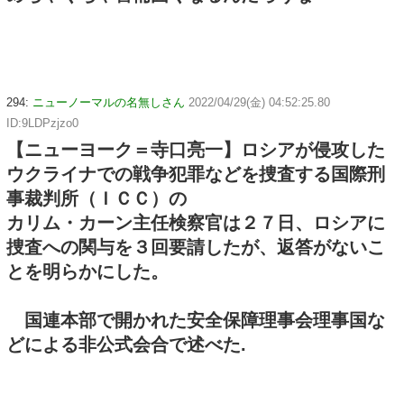
294:
ニューノーマルの名無しさん
2022/04/29(金) 04:52:25.80
ID:9LDPzjzo0
【ニューヨーク＝寺口亮一】ロシアが侵攻した
ウクライナでの戦争犯罪などを捜査する国際刑
事裁判所（ＩＣＣ）の
カリム・カーン主任検察官は２７日、ロシアに
捜査への関与を３回要請したが、返答がないこ
とを明らかにした。
国連本部で開かれた安全保障理事会理事国な
どによる非公式会合で述べた.