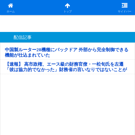
日本第一！ニュース録
ホーム
トップ
サイドバー
配信記事
中国製ルーター20機種にバックドア 外部から完全制御できる
機能が仕込まれていた
【速報】 高市政権、エース級の財務官僚・一松旬氏を左遷
「彼は協力的でなかった」財務省の言いなりではないことが
判明