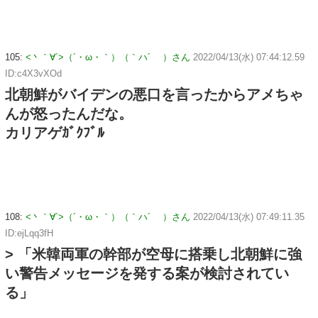
105:
<丶｀∀´>（´・ω・｀）（｀ハ´ ）さん
2022/04/13(水) 07:44:12.59
ID:c4X3vXOd
北朝鮮がバイデンの悪口を言ったからアメちゃ
んが怒ったんだな。
カリアゲｶﾞｸﾌﾞﾙ
108:
<丶｀∀´>（´・ω・｀）（｀ハ´ ）さん
2022/04/13(水) 07:49:11.35
ID:ejLqq3fH
> 「米韓両軍の幹部が空母に搭乗し北朝鮮に強
い警告メッセージを発する案が検討されてい
る」