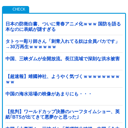
日本の防衛白書、ついに青春アニメ化ｗｗｗ 国防を語る
本なのに表紙が謎すぎる
タトゥー彫り師さん「刺青入れてる奴は全員バカです」
→30万再生ｗｗｗｗｗｗ
中国、三峡ダムが全開放流。長江流域で深刻な洪水被害
【超速報】靖國神社、ようやく気づくｗｗｗｗｗｗｗｗ
ｗｗ
中国の海水浴場の映像があまりにも・・・
【批判】ワールドカップ決勝のハーフタイムショー、英
紙｢BTSが出てきて悪夢かと思った｣