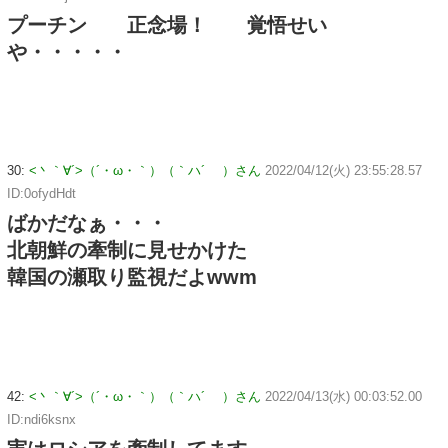
プーチン 正念場！ 覚悟せい
や・・・・・
30:
<丶｀∀´>（´・ω・｀）（｀ハ´ ）さん
2022/04/12(火) 23:55:28.57
ID:0ofydHdt
ばかだなぁ・・・
北朝鮮の牽制に見せかけた
韓国の瀬取り監視だよwwm
42:
<丶｀∀´>（´・ω・｀）（｀ハ´ ）さん
2022/04/13(水) 00:03:52.00
ID:ndi6ksnx