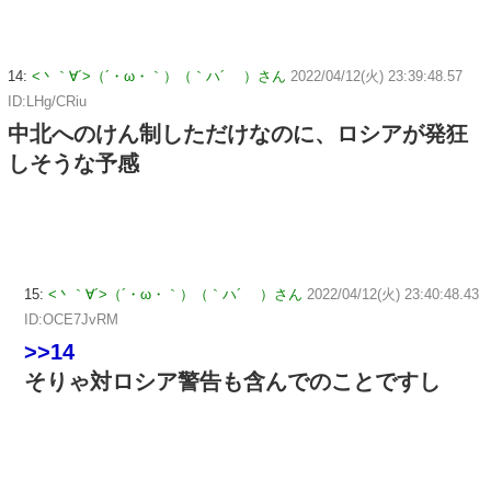
14:
<丶｀∀´>（´・ω・｀）（｀ハ´ ）さん
2022/04/12(火) 23:39:48.57
ID:LHg/CRiu
中北へのけん制しただけなのに、ロシアが発狂
しそうな予感
15:
<丶｀∀´>（´・ω・｀）（｀ハ´ ）さん
2022/04/12(火) 23:40:48.43
ID:OCE7JvRM
>>14
そりゃ対ロシア警告も含んでのことですし