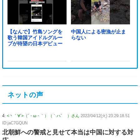
【なんで】竹島ソングを
中国人による密漁が止ま
歌う韓国アイドルグルー
らない
プが待望の日本デビュー
ネットの声
4:
<丶｀∀´>（´・ω・｀）（｀ハ´ ）さん
2022/04/12(火) 23:29:18.51
ID:jaC7GQUN
北朝鮮への警戒と見せて本当は中国に対する対