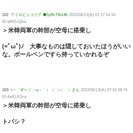
102:
アイロビュコリア ◆5yRcT8zUlk
2022/04/13(水) 07:27:54.54
ID:qMtEcQkw
＞米韓両軍の幹部が空母に搭乗し
(=ﾟωﾟ)ﾉ 大事なものは隠しておいたほうがいい
な。ボールペンですら持っていかれるぞ
103:
<丶｀∀´>（´・ω・｀）（｀ハ´ ）さん
2022/04/13(水) 07:41:59.74
ID:4wXLXOca
＞米韓両軍の幹部が空母に搭乗し
トバシ？