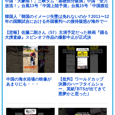
中国「大豪雨！」三峡ダム「基礎部分破損」中国「全力
放流！」台風13号「中国上陸予測」台風15号「中国接近
（画像」中国「台風同時上陸！（穀物生産が壊滅危機」
→
韓国人「韓国のイメージ失墜は免れないのか？2011〜12
年の国際試合における外国審判への接待疑惑が海外で一
斉に報じられる‥」
【悲報】佐藤二朗さん（57）主演予定だった映画『踊る
大捜査線』スピンオフ作品の撮影中止が正式決
定・・・・・・・・・他
中国の海水浴場の映像が
【批判】ワールドカップ
あまりにも・・・
決勝のハーフタイムショ
ー、英紙｢BTSが出てきて
悪夢かと思った｣