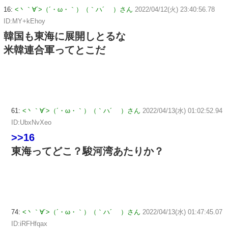
16:
<丶｀∀´>（´・ω・｀）（｀ハ´ ）さん
2022/04/12(火) 23:40:56.78
ID:MY+kEhoy
韓国も東海に展開しとるな
米韓連合軍ってとこだ
61:
<丶｀∀´>（´・ω・｀）（｀ハ´ ）さん
2022/04/13(水) 01:02:52.94
ID:UbxNvXeo
>>16
東海ってどこ？駿河湾あたりか？
74:
<丶｀∀´>（´・ω・｀）（｀ハ´ ）さん
2022/04/13(水) 01:47:45.07
ID:iRFHfqax