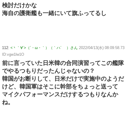
検討だけかな
海自の護衛艦も一緒にいて旗ふってるし
112:
<丶｀∀´>（´・ω・｀）（｀ハ´ ）さん
2022/04/13(水) 08:09:58.73
ID:vgw1lw1O
前に言っていた日米韓の合同演習ってこの艦隊
でやるつもりだったんじゃないの？
韓国がお断りして、日米だけで実施中のようだ
けど、韓国軍はそこに幹部をちょっと送って
マイクパフォーマンスだけするつもりなんか
ね。