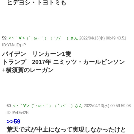
ヒデヨシ・トヨトミも
59:
<丶｀∀´>（´・ω・｀）（｀ハ´ ）さん
2022/04/13(水) 00:49:40.51
ID:YM/uZg+P
バイデン リンカーン1隻
トランプ 2017年 ニミッツ・カールビンソン
+横須賀のレーガン
60:
<丶｀∀´>（´・ω・｀）（｀ハ´ ）さん
2022/04/13(水) 00:59:59.08
ID:9/vD542B
>>59
荒天で式が中止になって実現しなかったけと