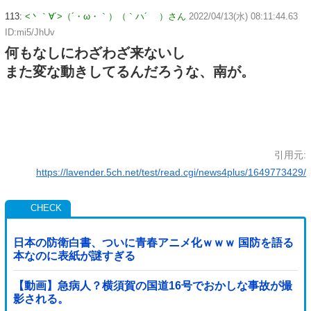
113:
<丶｀∀´>（´・ω・｀）（｀ハ´ ）さん
2022/04/13(水) 08:11:44.63
ID:mi5/JhUv
何もなしにわざわざ来ないし
また変な動きしてるんだろうな、南が。
引用元:
https://lavender.5ch.net/test/read.cgi/news4plus/1649773429/
日本の防衛白書、ついに青春アニメ化ｗｗｗ 国防を語る
本なのに表紙が謎すぎる
【動画】急病人？横須賀の国道16号でおかしな事故が撮
影される。