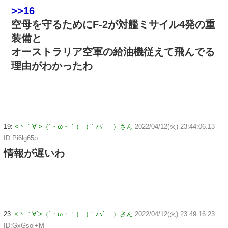
>>16
空母を守るためにF-2が対艦ミサイル4発の重
装備と
オーストラリア空軍の給油機従えて飛んでる
理由がわかったわ
19:
<丶｀∀´>（´・ω・｀）（｀ハ´ ）さん
2022/04/12(火) 23:44:06.13
ID:Pi6lg65p
情報が遅いわ
23:
<丶｀∀´>（´・ω・｀）（｀ハ´ ）さん
2022/04/12(火) 23:49:16.23
ID:GxGsoj+M