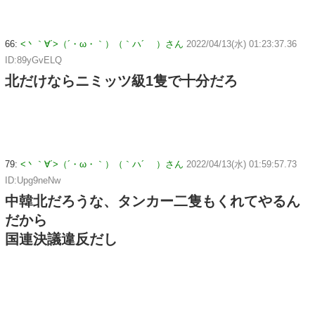
66:
<丶｀∀´>（´・ω・｀）（｀ハ´ ）さん
2022/04/13(水) 01:23:37.36
ID:89yGvELQ
北だけならニミッツ級1隻で十分だろ
79:
<丶｀∀´>（´・ω・｀）（｀ハ´ ）さん
2022/04/13(水) 01:59:57.73
ID:Upg9neNw
中韓北だろうな、タンカー二隻もくれてやるん
だから
国連決議違反だし