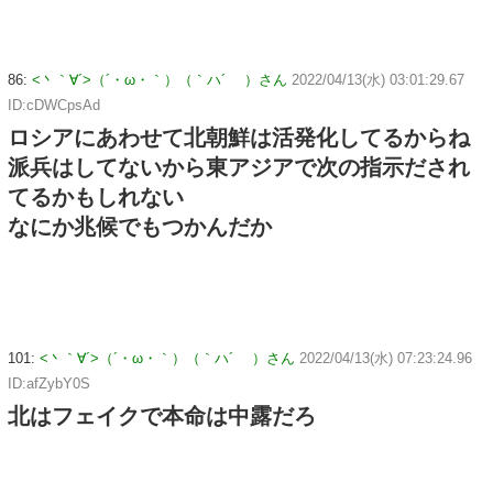
86:
<丶｀∀´>（´・ω・｀）（｀ハ´ ）さん
2022/04/13(水) 03:01:29.67
ID:cDWCpsAd
ロシアにあわせて北朝鮮は活発化してるからね
派兵はしてないから東アジアで次の指示だされ
てるかもしれない
なにか兆候でもつかんだか
101:
<丶｀∀´>（´・ω・｀）（｀ハ´ ）さん
2022/04/13(水) 07:23:24.96
ID:afZybY0S
北はフェイクで本命は中露だろ