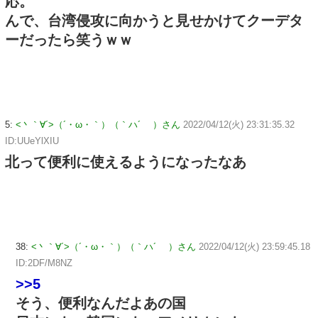
応。
んで、台湾侵攻に向かうと見せかけてクーデタ
ーだったら笑うｗｗ
5:
<丶｀∀´>（´・ω・｀）（｀ハ´ ）さん
2022/04/12(火) 23:31:35.32
ID:UUeYlXIU
北って便利に使えるようになったなあ
38:
<丶｀∀´>（´・ω・｀）（｀ハ´ ）さん
2022/04/12(火) 23:59:45.18
ID:2DF/M8NZ
>>5
そう、便利なんだよあの国