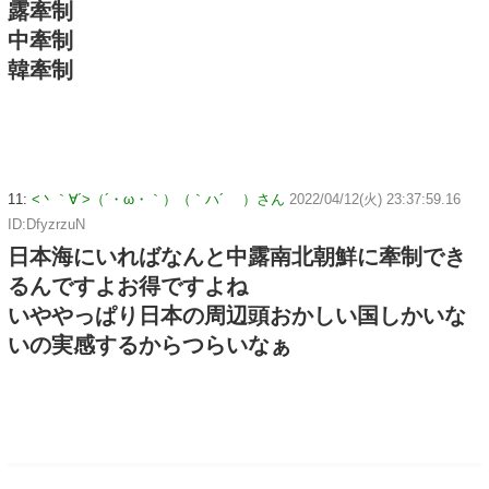
露牽制
中牽制
韓牽制
11:
<丶｀∀´>（´・ω・｀）（｀ハ´ ）さん
2022/04/12(火) 23:37:59.16
ID:DfyzrzuN
日本海にいればなんと中露南北朝鮮に牽制でき
るんですよお得ですよね
いややっぱり日本の周辺頭おかしい国しかいな
いの実感するからつらいなぁ