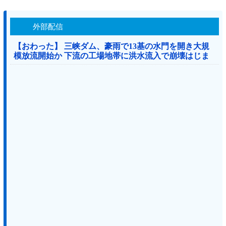
外部配信
【おわった】 三峡ダム、豪雨で13基の水門を開き大規
模放流開始か 下流の工場地帯に洪水流入で崩壊はじま
る