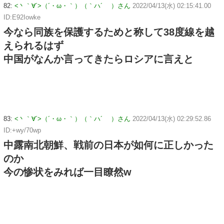
82:
<丶｀∀´>（´・ω・｀）（｀ハ´ ）さん
2022/04/13(水) 02:15:41.00
ID:E92Iowke
今なら同族を保護するためと称して38度線を越
えられるはず
中国がなんか言ってきたらロシアに言えと
83:
<丶｀∀´>（´・ω・｀）（｀ハ´ ）さん
2022/04/13(水) 02:29:52.86
ID:+wy/70wp
中露南北朝鮮、戦前の日本が如何に正しかった
のか
今の惨状をみれば一目瞭然w