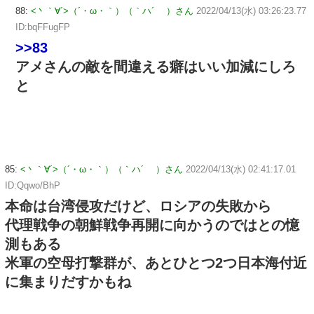
88:
<丶｀∀´>（´・ω・｀）（｀ハ´ ）さん
2022/04/13(水) 03:26:23.77
ID:bqFFugFP
>>83
アメさんの敵を間違える癖はいい加減にしろ
と
85:
<丶｀∀´>（´・ω・｀）（｀ハ´ ）さん
2022/04/13(水) 02:41:17.01
ID:Qqwo/BhP
本命は台湾侵攻だけど、ロシアの失敗から
代理戦争の朝鮮戦争再開に向かうのではとの憶
測もある
米軍の空母打撃群が、あとひとつ2つ日本海付近
に集まりだすかもね