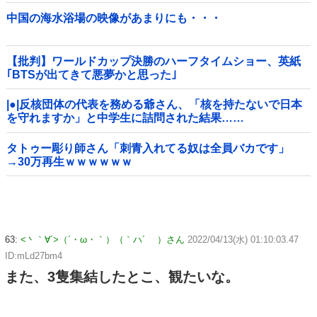
中国の海水浴場の映像があまりにも・・・
【批判】ワールドカップ決勝のハーフタイムショー、英紙
｢BTSが出てきて悪夢かと思った｣
|●|反核団体の代表を務める爺さん、「核を持たないで日本
を守れますか」と中学生に詰問された結果……
タトゥー彫り師さん「刺青入れてる奴は全員バカです」
→30万再生ｗｗｗｗｗｗ
63:
<丶｀∀´>（´・ω・｀）（｀ハ´ ）さん
2022/04/13(水) 01:10:03.47
ID:mLd27bm4
また、3隻集結したとこ、観たいな。