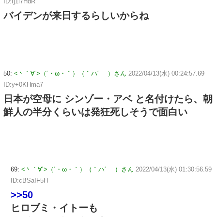
ID:Ij1i7HdR
バイデンが来日するらしいからね
50:
<丶｀∀´>（´・ω・｀）（｀ハ´ ）さん
2022/04/13(水) 00:24:57.69
ID:y+0KHma7
日本が空母に シンゾー・アベ と名付けたら、朝
鮮人の半分くらいは発狂死しそうで面白い
69:
<丶｀∀´>（´・ω・｀）（｀ハ´ ）さん
2022/04/13(水) 01:30:56.59
ID:cBSaIF5H
>>50
ヒロブミ・イトーも