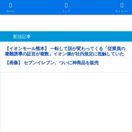
日本第一！ニュース録
ホーム
トップ
サイドバー
配信記事
【イオンモール熊本】 一転して話が変わってくる「従業員の
避難誘導の証言が複数」イオン側が社内規定に抵触していた
疑い
【画像】 セブンイレブン、ついに神商品を販売