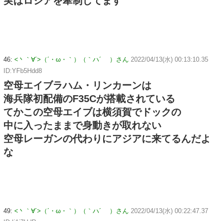
実はロシアを牽制してます
46:
<丶｀∀´>（´・ω・｀）（｀ハ´ ）さん
2022/04/13(水) 00:13:10.35
ID:YFb5Hdd8
空母エイブラハム・リンカーンは
海兵隊初配備のF35Cが搭載されている
てかこの空母エイブは横須賀でドックの
中に入ったままで身動きが取れない
空母レーガンの代わりにアジアに来てるんだよ
な
49:
<丶｀∀´>（´・ω・｀）（｀ハ´ ）さん
2022/04/13(水) 00:22:47.37