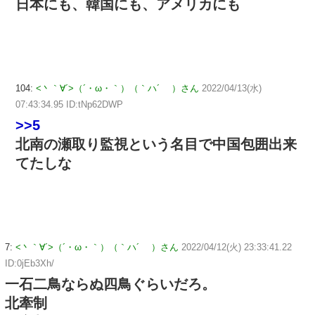
日本にも、韓国にも、アメリカにも
104:
<丶｀∀´>（´・ω・｀）（｀ハ´ ）さん
2022/04/13(水)
07:43:34.95 ID:tNp62DWP
>>5
北南の瀬取り監視という名目で中国包囲出来
てたしな
7:
<丶｀∀´>（´・ω・｀）（｀ハ´ ）さん
2022/04/12(火) 23:33:41.22
ID:0jEb3Xh/
一石二鳥ならぬ四鳥ぐらいだろ。
北牽制