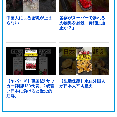
中国人による密漁が止ま
警察がスーパーで暴れる
らない
刃物男を射殺「発砲は適
正か？」
【ヤバすぎ】韓国紙｢サッ
【生活保護】永住外国人
カー韓国U23代表、2歳若
が日本人平均超え...
い日本に負けると歴史的
屈辱｣