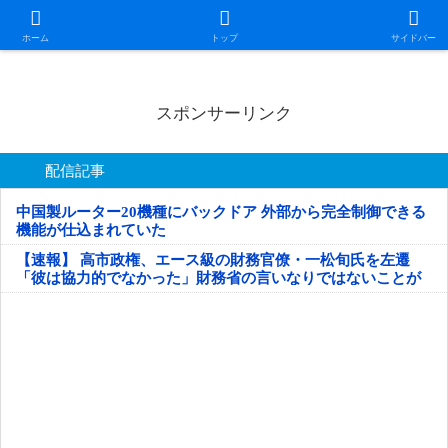
日本第一！ニュース録
ホーム
トップ
サイドバー
スポンサーリンク
配信記事
中国製ルーター20機種にバックドア 外部から完全制御できる
機能が仕込まれていた
【速報】 高市政権、エース級の財務官僚・一松旬氏を左遷
「彼は協力的でなかった」財務省の言いなりではないことが
判明