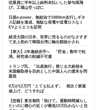
従業員に半年以上給料未払いした挙句高飛
び。工場は空っぽに
日産e-power、無給油で1980km走行しギネ
ス記録を達成、無駄な発電や送電ロスなく
EVよりエコを証明
経済大国の日本、世界に売るものがなさすぎ
て史上初めて韓国台湾に輸出額抜かされ
【東大】2年連続赤字へ 「貯金」数年で枯
渇、研究者の削減不可避
トランプ氏、「出産旅行」禁じる大統領令
米国籍取得を目的とした中国人らの渡米を問
題視
8万が12万円「とても払えず」 相次ぐ家賃
値上げ、どうすれば
【悲報】東京都民「助けて。通勤時間減らし
たいのに都心の近くが最低10万払わないと住