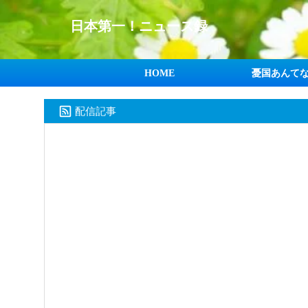
日本第一！ニュース録
HOME
憂国あんて
配信記事