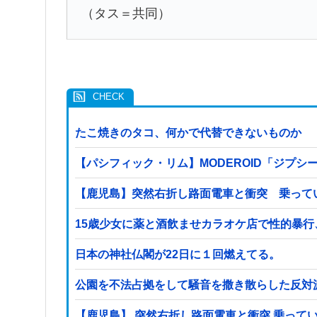
（タス＝共同）
たこ焼きのタコ、何かで代替できないものか
【パシフィック・リム】MODEROID「ジプシ
【鹿児島】突然右折し路面電車と衝突 乗って
15歳少女に薬と酒飲ませカラオケ店で性的暴行
日本の神社仏閣が22日に１回燃えてる。
公園を不法占拠をして騒音を撒き散らした反対
【鹿児島】 突然右折し路面電車と衝突 乗って