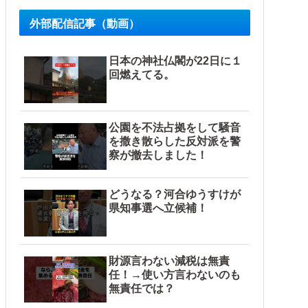
外部配信記事（動画）
日本の神社仏閣が22日に１
回燃えてる。
公園を不法占拠をして騒音
を撒き散らした反対派を警
察が撤去しました！
どうなる？河合ゆうすけが
県知事選へ立候補！
財源言わない減税は無責
任！→使い方言わないのも
無責任では？