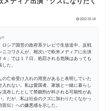
欧メディア出演「クズになりたく
2022.03.19
g/9
】ロシア国営の政府系テレビで生放送中、反戦
ンニコワさんが、相次いで欧米メディアに出演
２４」では１７日、処罰される危険はあっても
張した。
んの亡命受け入れの用意があると表明していた
け入れない。私は愛国者。家族と一緒に暮らし
を流布したとして禁錮刑が科される可能性があ
い。だが、私は社会のクズに加わりたくなかっ
治宣伝）への嫌悪感を示した。