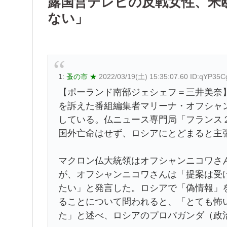
露国営テレビの反戦女性、米
ない」
1:
蚤の市 ★
2022/03/19(土) 15:35:07.60 ID:qYP35C
【ポーランド南部ジェシェフ＝三井美奈
を訴えた番組編集者マリーナ・オフシャ
している。仏ニュース専門局「フランス
国外亡命はせず、ロシアにとどまると主
マクロン仏大統領はオフシャンニコワさ
が、オフシャンニコワさんは「提案は受
たい」と発言した。ロシアで「偽情報」
ることについて問われると、「とても怖
た」と述べ、ロシアのプロパガンダ（政