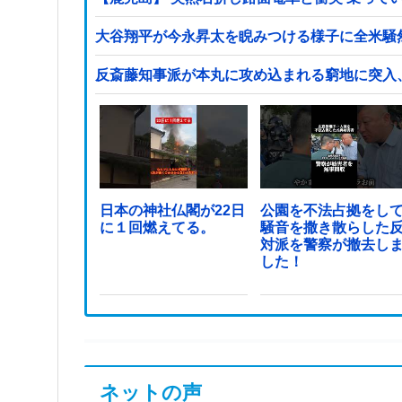
大谷翔平が今永昇太を睨みつける様子に全米騒
反斎藤知事派が本丸に攻め込まれる窮地に突入
日本の神社仏閣が22日
公園を不法占拠をし
に１回燃えてる。
騒音を撒き散らした
対派を警察が撤去し
した！
ネットの声