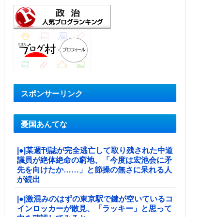
スポンサーリンク
憂国あんてな
|●|某週刊誌が完全逃亡して取り残された中道
議員が絶体絶命の窮地、「今度は宏池会に矛
先を向けたか……」と節操の無さに呆れる人
が続出
|●|激混みのはずの東京駅で鍵が空いているコ
インロッカーが散見、「ラッキー」と思って