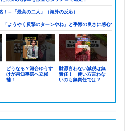
然！←「最高の二人」（海外の反応）
、「ようやく反撃のターンやね」と手際の良さに感心する人が
て
どうなる？河合ゆうす
財源言わない減税は無
反
けが県知事選へ立候
責任！→使い方言わな
ま
補！
いのも無責任では？