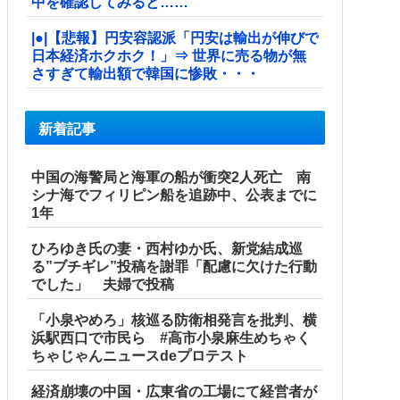
中を確認してみると……
|●|【悲報】円安容認派「円安は輸出が伸びで
日本経済ホクホク！」⇒ 世界に売る物が無
さすぎて輸出額で韓国に惨敗・・・
新着記事
中国の海警局と海軍の船が衝突2人死亡 南
シナ海でフィリピン船を追跡中、公表までに
1年
ひろゆき氏の妻・西村ゆか氏、新党結成巡
る”ブチギレ”投稿を謝罪「配慮に欠けた行動
でした」 夫婦で投稿
「小泉やめろ」核巡る防衛相発言を批判、横
浜駅西口で市民ら #高市小泉麻生めちゃく
ちゃじゃんニュースdeプロテスト
経済崩壊の中国・広東省の工場にて経営者が