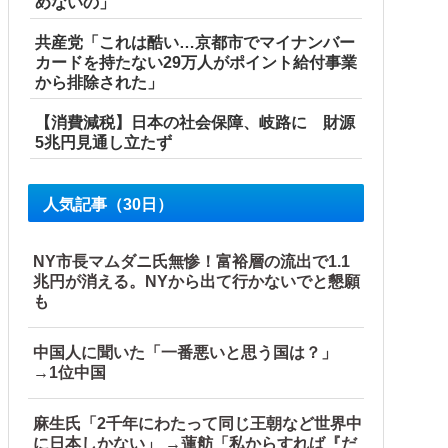
めないの」
共産党「これは酷い…京都市でマイナンバー
カードを持たない29万人がポイント給付事業
から排除された」
【消費減税】日本の社会保障、岐路に 財源
5兆円見通し立たず
人気記事（30日）
NY市長マムダニ氏無惨！富裕層の流出で1.1
兆円が消える。NYから出て行かないでと懇願
も
中国人に聞いた「一番悪いと思う国は？」
→1位中国
麻生氏「2千年にわたって同じ王朝など世界中
に日本しかない」 →蓮舫「私からすれば『だ