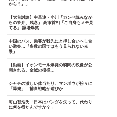
から？』」
【党首討論】中革連・小川「カンペ読みなが
続出中他
らの答弁、残念」 高市首相「ご自身もメモ見
てる」 議場爆笑
中国のバス、乗客が我先にと押し合いへし合
い激突…『多数の国ではもう見られない光
景』
【動画】イオンモール爆発の瞬間の映像が公
開される。全滅の模様…
シャチの激しい体当たり、マンボウが粉々に
「爆発」 捕食戦略か遊びか
町山智浩氏「日本はパンダを失って、代わり
に何を得たんですか？」