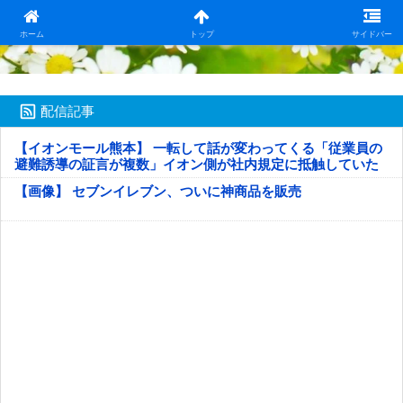
日本第一！ニュース録
ホーム
トップ
サイドバー
配信記事
【イオンモール熊本】 一転して話が変わってくる「従業員の
避難誘導の証言が複数」イオン側が社内規定に抵触していた
疑い
【画像】 セブンイレブン、ついに神商品を販売