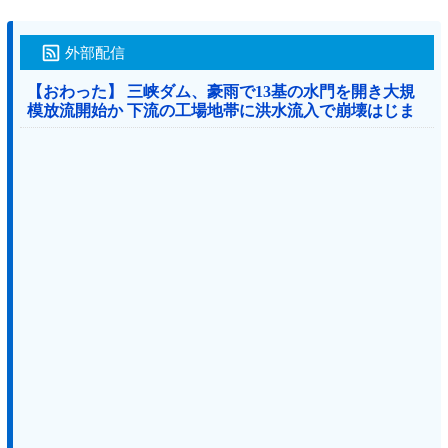
外部配信
【おわった】 三峡ダム、豪雨で13基の水門を開き大規
模放流開始か 下流の工場地帯に洪水流入で崩壊はじま
る