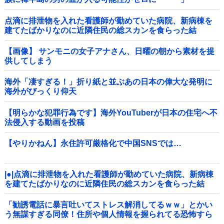
点滴に排泄物を入れた看護師が勤めていた病院、新病棟を
建てたばかりなのに近隣住民の総スカンを食らった結
果……他
【画像】 サンモニの女子アナさん、日曜の朝から素材を提
供してしまう
海外「凄すぎる！」折り紙と並ぶあの日本の偉大な発明に
海外がびっくり仰天
【明らかな犯罪行為です】海外YouTuberが日本の住宅へ不
法侵入する動画を投稿
【やりかねん】永住許可厳格化で中国SNSでは…
|●|点滴に排泄物を入れた看護師が勤めていた病院、新病棟
を建てたばかりなのに近隣住民の総スカンを食らった結
果……
「勧誘電話に暴言吐いてストレス解消してるｗｗ」とかい
う無謀すぎる同僚！住所や個人情報を握られてる恐怖すら
理解できない頭の弱さに絶句