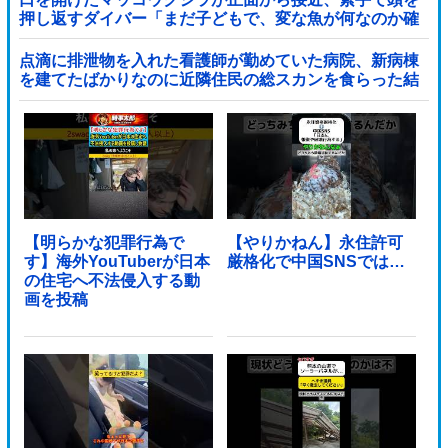
押し返すダイバー「まだ子どもで、変な魚が何なのか確
かめてるだけ」【海外の反応】
点滴に排泄物を入れた看護師が勤めていた病院、新病棟
を建てたばかりなのに近隣住民の総スカンを食らった結
果……他
【明らかな犯罪行為で
【やりかねん】永住許可
す】海外YouTuberが日本
厳格化で中国SNSでは…
の住宅へ不法侵入する動
画を投稿