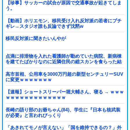
【珍事】サッカーの試合が原因で交通事故が起きてしま
う。
【動画】ホリエモン、移民受け入れ反対派の若者にブチ
ギレ→スタジオ誰も反論できず沈黙w
移民反対派に聞きたいんやが
点滴に排泄物を入れた看護師が勤めていた病院、新病棟
を建てたばかりなのに近隣住民の総スカンを食らった結
果……他
高市首相、公用車を3000万円超の新型センチュリーSUV
に変更ｗｗｗｗｗｗｗ
【速報】ショートスリーパー堀大輔さん、寝る → ｗｗｗ
ｗｗｗｗｗｗｗｗｗｗｗｗｗ
長崎の語り部のお爺ちゃん(84)、学生に『日本も核武装
が必要』と言われびっくり
「あきれてモノが言えない」「国を維持できるの？」外