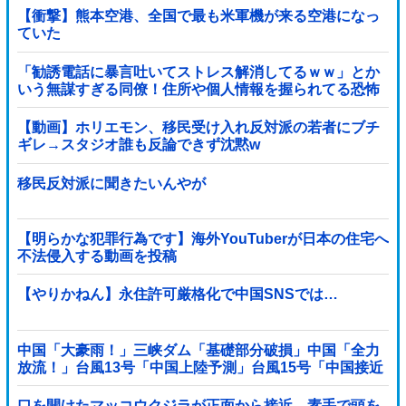
【衝撃】熊本空港、全国で最も米軍機が来る空港になっ
ていた
「勧誘電話に暴言吐いてストレス解消してるｗｗ」とか
いう無謀すぎる同僚！住所や個人情報を握られてる恐怖
すら理解できない頭の弱さに絶句
【動画】ホリエモン、移民受け入れ反対派の若者にブチ
ギレ→スタジオ誰も反論できず沈黙w
移民反対派に聞きたいんやが
【明らかな犯罪行為です】海外YouTuberが日本の住宅へ
不法侵入する動画を投稿
【やりかねん】永住許可厳格化で中国SNSでは…
中国「大豪雨！」三峡ダム「基礎部分破損」中国「全力
放流！」台風13号「中国上陸予測」台風15号「中国接近
（画像」中国「台風同時上陸！（穀物生産が壊滅危機」
→
口を開けたマッコウクジラが正面から接近、素手で頭を