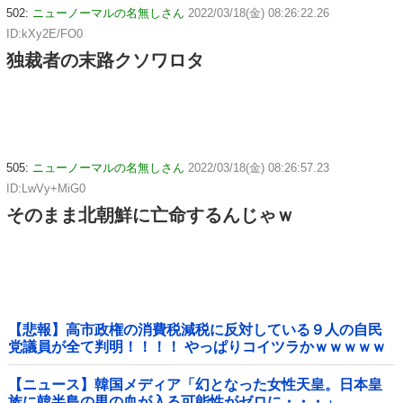
502:
ニューノーマルの名無しさん
2022/03/18(金) 08:26:22.26
ID:kXy2E/FO0
独裁者の末路クソワロタ
505:
ニューノーマルの名無しさん
2022/03/18(金) 08:26:57.23
ID:LwVy+MiG0
そのまま北朝鮮に亡命するんじゃｗ
【悲報】高市政権の消費税減税に反対している９人の自民
党議員が全て判明！！！！ やっぱりコイツラかｗｗｗｗｗ
【ニュース】韓国メディア「幻となった女性天皇。日本皇
族に韓半島の男の血が入る可能性がゼロに・・・」