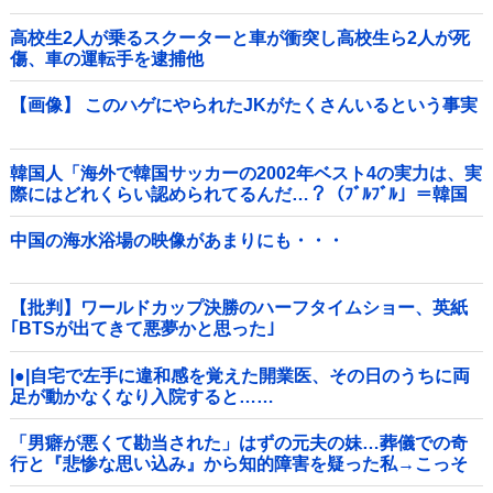
核！」
高校生2人が乗るスクーターと車が衝突し高校生ら2人が死
傷、車の運転手を逮捕他
【画像】 このハゲにやられたJKがたくさんいるという事実
韓国人「海外で韓国サッカーの2002年ベスト4の実力は、実
際にはどれくらい認められてるんだ…？（ﾌﾞﾙﾌﾞﾙ」＝韓国
の反応
中国の海水浴場の映像があまりにも・・・
【批判】ワールドカップ決勝のハーフタイムショー、英紙
｢BTSが出てきて悪夢かと思った｣
|●|自宅で左手に違和感を覚えた開業医、その日のうちに両
足が動かなくなり入院すると……
「男癖が悪くて勘当された」はずの元夫の妹…葬儀での奇
行と『悲惨な思い込み』から知的障害を疑った私→こっそ
り病院へ誘導し行政保護させた話