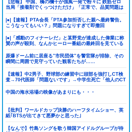
【悲報】 中国、橋の欄干が強風一発で粉々に 鉄筋ゼロ
当局「接着剤でくっつけただけ」「正常で、品質問題は
ない」
|●|【速報】PTA会長「PTA参加拒否した親へ最終警告。
こうなってもいい？」問題になりすぎて即撤回
|●|「感動のフィナーレだ」と某野党が達成した偉業に称
賛の声が殺到、なんかヒーロー番組の最終回を見ている
ような気分に……
原爆ドーム前に居座る”市民団体”を警官隊が排除、その
瞬間に周囲で見守っていた観客たちが……
【速報】中2男子、野球部の練習中に頭部を強打しCT検
査→70代医師「問題ないです」→中学生死亡「他人のCT
画像みてました」
中国の海水浴場の映像があまりにも・・・
【批判】ワールドカップ決勝のハーフタイムショー、英
紙｢BTSが出てきて悪夢かと思った｣
【なんで】竹島ソングを歌う韓国アイドルグループが待