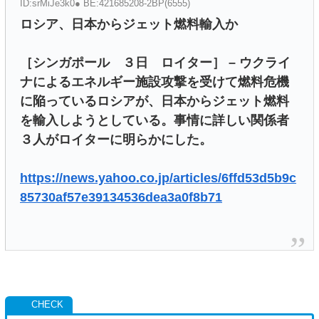
ID:srMiJe3k0● BE:421685208-2BP(6555)
ロシア、日本からジェット燃料輸入か
［シンガポール ３日 ロイター］ – ウクライ
ナによるエネルギー施設攻撃を受け‌て燃料危機
に陥っているロシア⁠が、日本からジェット燃料
を輸入しようとしている。事情に詳しい​関係者
３人がロイターに明らかにした。
https://news.yahoo.co.jp/articles/6ffd53d5b9c
85730af57e39134536dea3a0f8b71