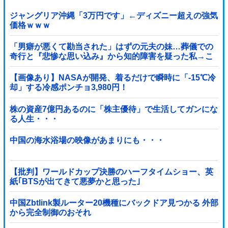
ジャングリア沖縄「3万円です」←ディズニー超えの強気
価格ｗｗｗ
「男癖が悪くて勘当された」はずの元夫の妹…葬儀での
奇行と『悲惨な思い込み』から知的障害を疑った私→こ
っそり病院へ誘導し行政保護させた話
【画像あり】NASAが開発、着るだけで瞬時に「-15℃冷
却」する冷感ポンチョ3,980円！
株の資産7億円あるのに「株主優待」で生活してガンにな
る人生・・・
中国の海水浴場の映像があまりにも・・・
【批判】ワールドカップ決勝のハーフタイムショー、英
紙｢BTSが出てきて悪夢かと思った｣
中国Zbtlink製ルーター20機種にバックドア見つかる 外部
から完全制御のおそれ