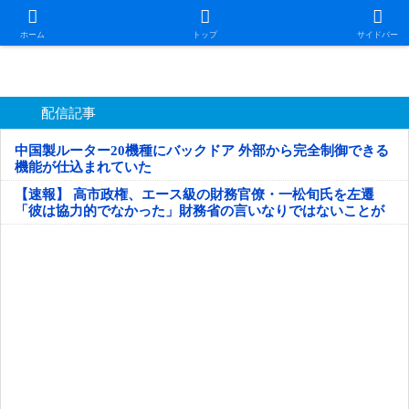
日本第一！ニュース録
ホーム
トップ
サイドバー
配信記事
中国製ルーター20機種にバックドア 外部から完全制御できる
機能が仕込まれていた
【速報】 高市政権、エース級の財務官僚・一松旬氏を左遷
「彼は協力的でなかった」財務省の言いなりではないことが
判明