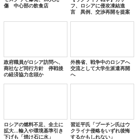
傷 中心部の飲食店
フ、ロシアに侵攻凍結進
言 異例、交渉再開を提案
政府職員がロシア訪問へ、
外務省、戦争中のロシアへ
商社など同行方針 停戦後
交流として大学生派遣再開
の経済協力念頭か
へ
ロシアの燃料不足、全土に
習近平氏「プーチン氏はウ
拡大…輸入や環境基準引き
クライナ侵略をいずれ後悔
下げも「焼け石に水」
するかもしれない」