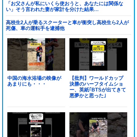
「お父さんが私にいくら使おうと、あなたには関係な
い」そう言われた妻が家計を分けた結果…
高校生2人が乗るスクーターと車が衝突し高校生ら2人が
死傷、車の運転手を逮捕他
中国の海水浴場の映像が
【批判】ワールドカップ
あまりにも・・・
決勝のハーフタイムショ
ー、英紙｢BTSが出てきて
悪夢かと思った｣