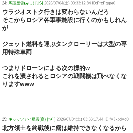
24:
馬頭星雲(みょ) [US]
2026/07/04(土) 03:33:12.84 ID:PrzPtppe0
ウラジオストク行きは変わらないんだろ
そこからロシア各軍事施設に行くのかもしれん
が
ジェット燃料を運ぶタンクローリーは大型の専
用特殊車両
つまりドローンによる次の標的w
これを潰されるとロシアの戦闘機は飛べなくな
りますwww
25:
キャッツアイ星雲(庭) [ﾆﾀﾞ]
2026/07/04(土) 03:33:17.44 ID:fVJkbdVc0
北方領土を終戦後に露は維持できなくなるから