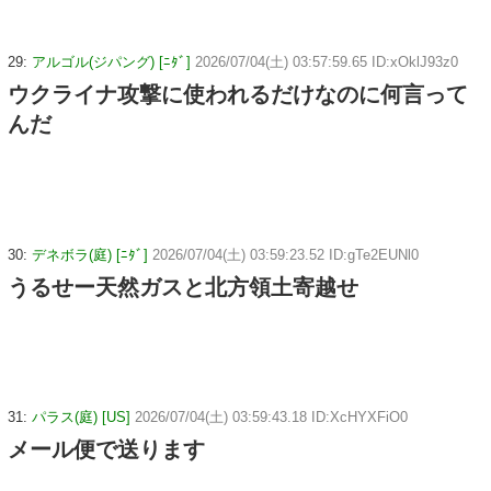
29:
アルゴル(ジパング) [ﾆﾀﾞ]
2026/07/04(土) 03:57:59.65 ID:xOklJ93z0
ウクライナ攻撃に使われるだけなのに何言って
んだ
30:
デネボラ(庭) [ﾆﾀﾞ]
2026/07/04(土) 03:59:23.52 ID:gTe2EUNl0
うるせー天然ガスと北方領土寄越せ
31:
パラス(庭) [US]
2026/07/04(土) 03:59:43.18 ID:XcHYXFiO0
メール便で送ります