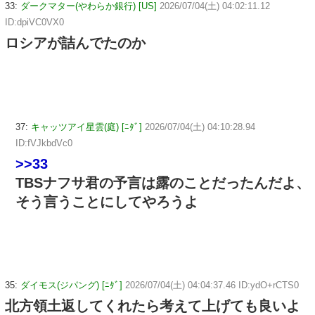
33:
ダークマター(やわらか銀行) [US]
2026/07/04(土) 04:02:11.12
ID:dpiVC0VX0
ロシアが詰んでたのか
37:
キャッツアイ星雲(庭) [ﾆﾀﾞ]
2026/07/04(土) 04:10:28.94
ID:fVJkbdVc0
>>33
TBSナフサ君の予言は露のことだったんだよ、
そう言うことにしてやろうよ
35:
ダイモス(ジパング) [ﾆﾀﾞ]
2026/07/04(土) 04:04:37.46 ID:ydO+rCTS0
北方領土返してくれたら考えて上げても良いよ