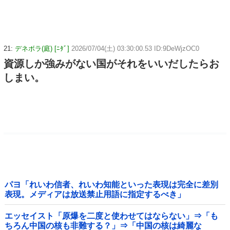
21:
デネボラ(庭) [ﾆﾀﾞ]
2026/07/04(土) 03:30:00.53 ID:9DeWjzOC0
資源しか強みがない国がそれをいいだしたらお
しまい。
パヨ「れいわ信者、れいわ知能といった表現は完全に差別
表現。メディアは放送禁止用語に指定するべき」
エッセイスト「原爆を二度と使わせてはならない」⇒「も
ちろん中国の核も非難する？」⇒「中国の核は綺麗な