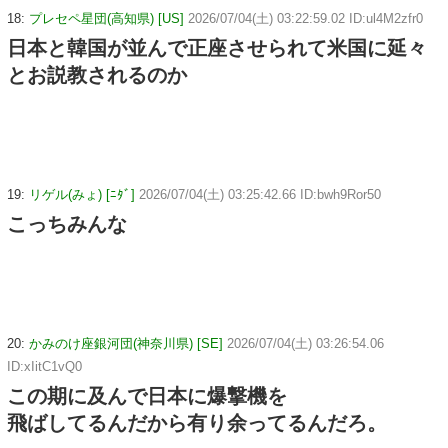
18:
プレセペ星団(高知県) [US]
2026/07/04(土) 03:22:59.02 ID:ul4M2zfr0
日本と韓国が並んで正座させられて米国に延々
とお説教されるのか
19:
リゲル(みょ) [ﾆﾀﾞ]
2026/07/04(土) 03:25:42.66 ID:bwh9Ror50
こっちみんな
20:
かみのけ座銀河団(神奈川県) [SE]
2026/07/04(土) 03:26:54.06
ID:xIitC1vQ0
この期に及んで日本に爆撃機を
飛ばしてるんだから有り余ってるんだろ。