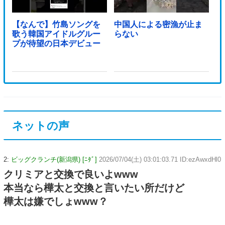
【なんで】竹島ソングを
中国人による密漁が止ま
歌う韓国アイドルグルー
らない
プが待望の日本デビュー
ネットの声
2:
ビッグクランチ(新潟県) [ﾆﾀﾞ]
2026/07/04(土) 03:01:03.71 ID:ezAwxdHl0
クリミアと交換で良いよwww
本当なら樺太と交換と言いたい所だけど
樺太は嫌でしょwww？