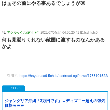
はぁその前にやる事あるでしょうが😡
48:
アクルックス(庭) [ﾆﾀﾞ]
2026/07/04(土) 04:30:20.41 ID:IsdhIsIc0
何も見返りくれない敵国に渡すものなんかある
かよ
引用元:
https://hayabusa9.5ch.io/test/read.cgi/news/1783101522/
ジャングリア沖縄「3万円です」←ディズニー超えの強気
価格ｗｗｗ