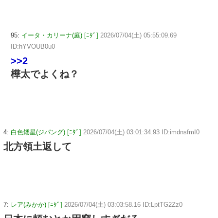
95:
イータ・カリーナ(庭) [ﾆﾀﾞ]
2026/07/04(土) 05:55:09.69
ID:hYVOUB0u0
>>2
樺太でよくね？
4:
白色矮星(ジパング) [ﾆﾀﾞ]
2026/07/04(土) 03:01:34.93 ID:imdnsfmI0
北方領土返して
7:
レア(みかか) [ﾆﾀﾞ]
2026/07/04(土) 03:03:58.16 ID:LptTG2Zz0