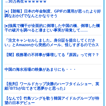
→30万再生ｗｗｗｗｗｗ
|●|【朗報】日本の年金制度、GPIFの運用が思ったより好
調なおかげでなんとかなりそう
|●|強風で欄干が全面的に倒壊した中国の橋、倒壊した欄
干の破片を調べると凄まじい事実が発覚して……
「注文キャンセルしました。身分証を提出してくださ
い」とAmazonから突然のメール、怪しすぎるのでカス
タマーに確認したら……
【闇】税務署の不祥事が爆増してる『原因』って何？？
中国の海水浴場の映像があまりにも・・・
【批判】ワールドカップ決勝のハーフタイムショー、英
紙｢BTSが出てきて悪夢かと思った｣
【なんで】竹島ソングを歌う韓国アイドルグループが待
望の日本デビュー