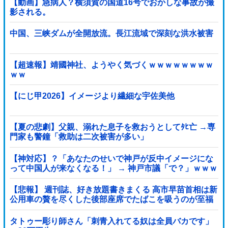
【動画】急病人？横須賀の国道16号でおかしな事故が撮
影される。
中国、三峡ダムが全開放流。長江流域で深刻な洪水被害
【超速報】靖國神社、ようやく気づくｗｗｗｗｗｗｗｗ
ｗｗ
【にじ甲2026】イメージより繊細な宇佐美他
【夏の悲劇】父親、溺れた息子を救おうとしてﾀﾋ亡 →専
門家も警鐘「救助は二次被害が多い」
【神対応】？「あなたのせいで神戸が反中イメージにな
って中国人が来なくなる！」 → 神戸市議「で？」ｗｗｗ
ｗｗｗｗｗｗｗｗｗｗｗｗ
【悲報】 週刊誌、好き放題書きまくる 高市早苗首相は新
公用車の贅を尽くした後部座席でたばこを吸うのが至福
の時間「どんどん延びる乗車時間」
タトゥー彫り師さん「刺青入れてる奴は全員バカです」