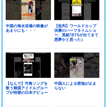
中国の海水浴場の映像が
【批判】ワールドカップ
あまりにも・・・
決勝のハーフタイムショ
ー、英紙｢BTSが出てきて
悪夢かと思った｣
【なんで】竹島ソングを
中国人による密漁が止ま
歌う韓国アイドルグルー
らない
プが待望の日本デビュー