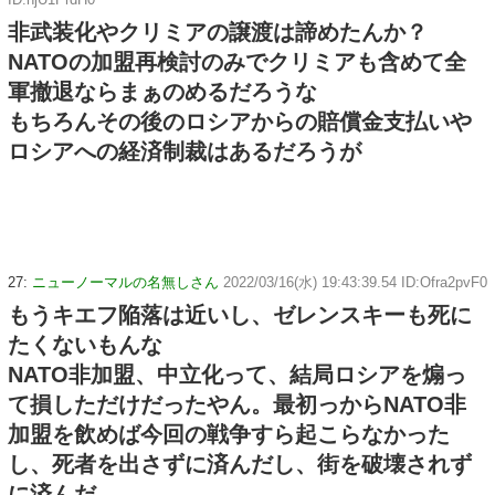
非武装化やクリミアの譲渡は諦めたんか？
NATOの加盟再検討のみでクリミアも含めて全
軍撤退ならまぁのめるだろうな
もちろんその後のロシアからの賠償金支払いや
ロシアへの経済制裁はあるだろうが
27:
ニューノーマルの名無しさん
2022/03/16(水) 19:43:39.54 ID:Ofra2pvF0
もうキエフ陥落は近いし、ゼレンスキーも死に
たくないもんな
NATO非加盟、中立化って、結局ロシアを煽っ
て損しただけだったやん。最初っからNATO非
加盟を飲めば今回の戦争すら起こらなかった
し、死者を出さずに済んだし、街を破壊されず
に済んだ