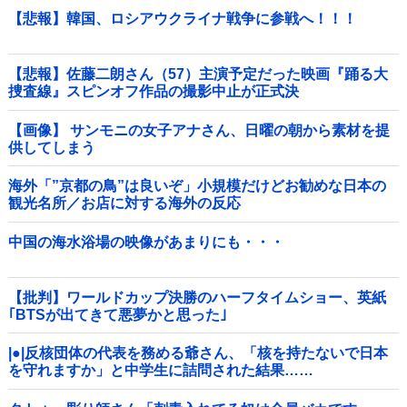
【悲報】韓国、ロシアウクライナ戦争に参戦へ！！！
【悲報】佐藤二朗さん（57）主演予定だった映画『踊る大
捜査線』スピンオフ作品の撮影中止が正式決
定・・・・・・・・・他
【画像】 サンモニの女子アナさん、日曜の朝から素材を提
供してしまう
海外「”京都の鳥”は良いぞ」小規模だけどお勧めな日本の
観光名所／お店に対する海外の反応
中国の海水浴場の映像があまりにも・・・
【批判】ワールドカップ決勝のハーフタイムショー、英紙
｢BTSが出てきて悪夢かと思った｣
|●|反核団体の代表を務める爺さん、「核を持たないで日本
を守れますか」と中学生に詰問された結果……