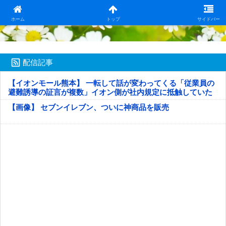
日本第一！ニュース録
ホーム
トップ
サイドバー
配信記事
【イオンモール熊本】 一転して話が変わってくる「従業員の
避難誘導の証言が複数」イオン側が社内規定に抵触していた
疑い
【画像】 セブンイレブン、ついに神商品を販売