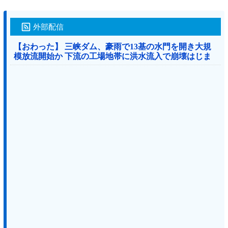
外部配信
【おわった】 三峡ダム、豪雨で13基の水門を開き大規
模放流開始か 下流の工場地帯に洪水流入で崩壊はじま
る