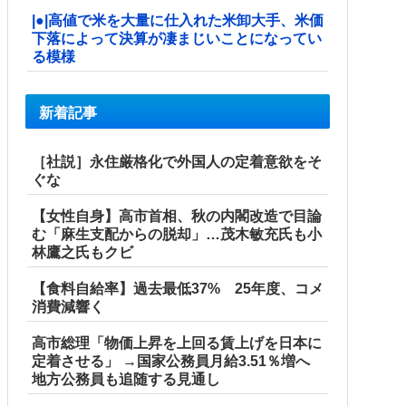
|●|高値で米を大量に仕入れた米卸大手、米価
下落によって決算が凄まじいことになってい
る模様
新着記事
［社説］永住厳格化で外国人の定着意欲をそ
ぐな
【女性自身】高市首相、秋の内閣改造で目論
む「麻生支配からの脱却」…茂木敏充氏も小
林鷹之氏もクビ
【食料自給率】過去最低37% 25年度、コメ
消費減響く
高市総理「物価上昇を上回る賃上げを日本に
定着させる」 →国家公務員月給3.51％増へ
地方公務員も追随する見通し