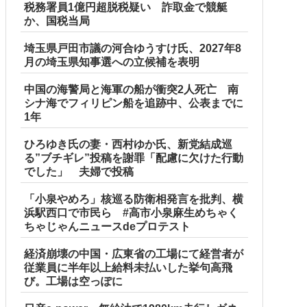
税務署員1億円超脱税疑い 詐取金で競艇
か、国税当局
埼玉県戸田市議の河合ゆうすけ氏、2027年8
月の埼玉県知事選への立候補を表明
中国の海警局と海軍の船が衝突2人死亡 南
シナ海でフィリピン船を追跡中、公表までに
1年
ひろゆき氏の妻・西村ゆか氏、新党結成巡
る”ブチギレ”投稿を謝罪「配慮に欠けた行動
でした」 夫婦で投稿
「小泉やめろ」核巡る防衛相発言を批判、横
浜駅西口で市民ら #高市小泉麻生めちゃく
ちゃじゃんニュースdeプロテスト
経済崩壊の中国・広東省の工場にて経営者が
従業員に半年以上給料未払いした挙句高飛
び。工場は空っぽに