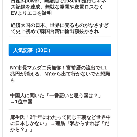
日産e-power、無給油で1980km走行しギネ
ス記録を達成、無駄な発電や送電ロスなく
EVよりエコを証明
経済大国の日本、世界に売るものがなさすぎ
て史上初めて韓国台湾に輸出額抜かされ
人気記事（30日）
NY市長マムダニ氏無惨！富裕層の流出で1.1
兆円が消える。NYから出て行かないでと懇願
も
中国人に聞いた「一番悪いと思う国は？」
→1位中国
麻生氏「2千年にわたって同じ王朝など世界中
に日本しかない」 →蓮舫「私からすれば『だ
い」
から？』」