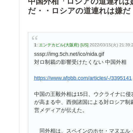
中国外相「ロシアの道連れは
だ・・ロシアの道連れは嫌だ
1:
エンテカビル(大阪府) [US]
2022/03/15(火) 21:39:
sssp://img.5ch.net/ico/nida.gif
対ロ制裁の影響受けたくない 中国外相
https://www.afpbb.com/articles/-/3395141
中国の王毅外相は15日、ウクライナに
が高まる中、西側諸国による対ロシア制
営メディアが伝えた。
同外相は、スペインのホセ・マヌエル・アルバレ