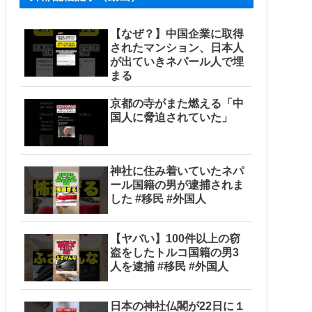
【なぜ？】中国企業に取得
されたマンション、日本人
が出ていきネパール人で埋
まる
京都の寺がまた燃える「中
国人に脅迫されていた」
神社に住み着いていたネパ
ール国籍の男が逮捕されま
した #移民 #外国人
【ヤバい】100件以上の窃
盗をしたトルコ国籍の男3
人を逮捕 #移民 #外国人
日本の神社仏閣が22日に１