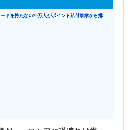
共産党「これは酷い…京都市でマイナンバーカードを持たない29万人がポイント給付事業から排除された」