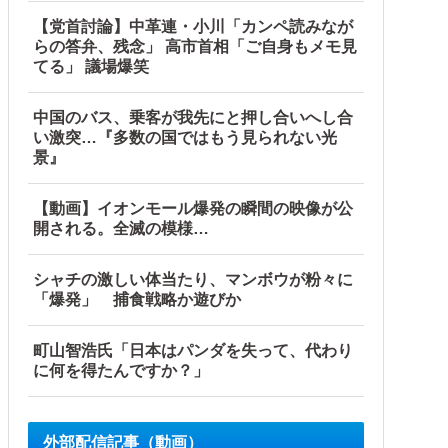
【党首討論】中革連・小川「カンペ読みなが
らの答弁、残念」 高市首相「ご自身もメモ見
てる」 議場爆笑
中国のバス、乗客が我先にと押し合いへし合
い激突…『多数の国ではもう見られない光
景』
析していくとヤバイ真実が浮かび上がる他
【動画】イオンモール爆発の瞬間の映像が公
開される。全滅の模様…
シャチの激しい体当たり、マンボウが粉々に
「爆発」 捕食戦略か遊びか
町山智浩氏「日本はパンダを失って、代わり
に何を得たんですか？」
外部配信記事（動画）