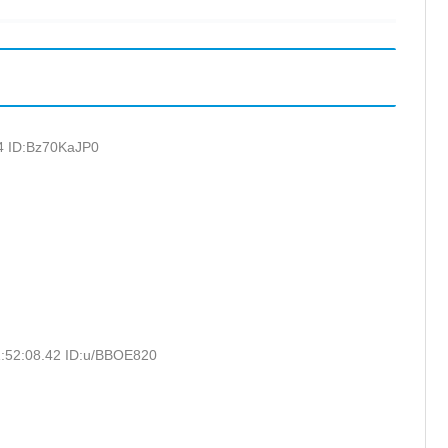
4 ID:Bz70KaJP0
:52:08.42 ID:u/BBOE820