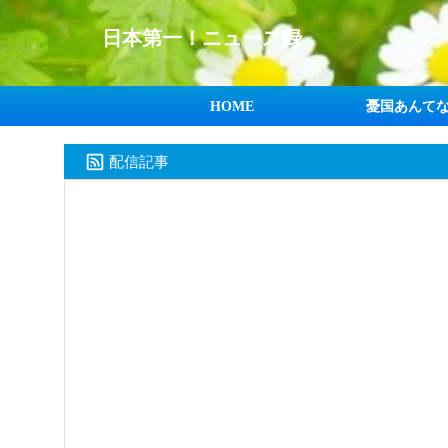
日本第一！ニュース録
HOME
憂国あんて
配信記事