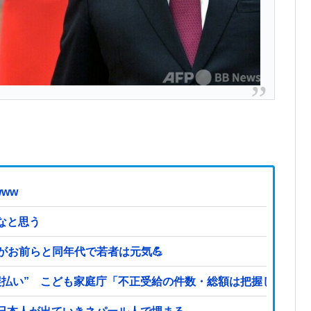
ww
なと思う
どがお前らと同年代で若者は元気💪
誤払い” こども家庭庁「不正受給の件数・総額は把握していな