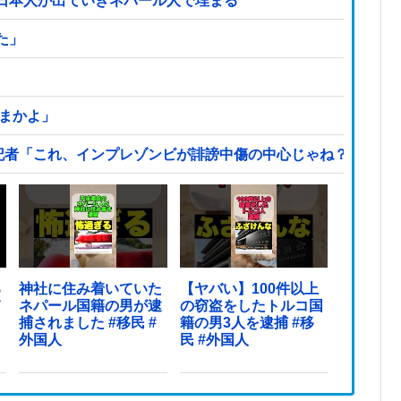
日本人が出ていきネパール人で埋まる
た」
ままかよ」
記者「これ、インプレゾンビが誹謗中傷の中心じゃね？」→分
る
神社に住み着いていた
【ヤバい】100件以上
て
ネパール国籍の男が逮
の窃盗をしたトルコ国
捕されました #移民 #
籍の男3人を逮捕 #移
外国人
民 #外国人