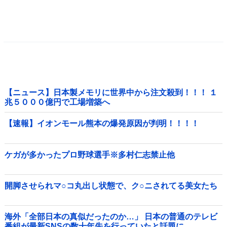
【ニュース】日本製メモリに世界中から注文殺到！！！ １
兆５０００億円で工場増築へ
【速報】イオンモール熊本の爆発原因が判明！！！！
ケガが多かったプロ野球選手※多村仁志禁止他
開脚させられマ○コ丸出し状態で、ク○ニされてる美女たち
海外「全部日本の真似だったのか…」 日本の普通のテレビ
番組が最新SNSの数十年先を行っていたと話題に