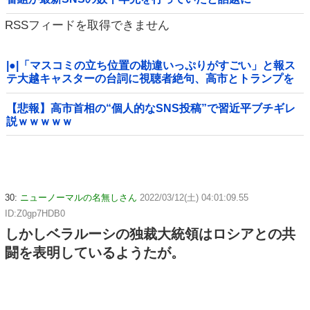
RSSフィードを取得できません
|●|「マスコミの立ち位置の勘違いっぷりがすごい」と報ス
テ大越キャスターの台詞に視聴者絶句、高市とトランプを
同列視させようという思惑がひしひしと
【悲報】高市首相の“個人的なSNS投稿”で習近平ブチギレ
説ｗｗｗｗｗ
30:
ニューノーマルの名無しさん
2022/03/12(土) 04:01:09.55
ID:Z0gp7HDB0
しかしベラルーシの独裁大統領はロシアとの共
闘を表明しているようたが。