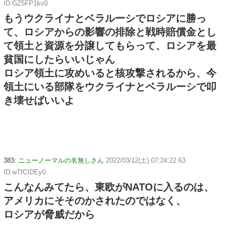
ID:GZ5FP1kv0
もうウクライナとベラルーシでロシアに勝っ
て、ロシアからの影響の排除と戦時賠償金とし
て領土と資源を分譲してもらって、ロシアを最
貧国にしたらいいじゃん
ロシア領土に攻めいると核攻撃されるから、今
領土にいる部隊をウクライナとベラルーシで叩
き壊せばいいよ
383:
ニューノーマルの名無しさん
2022/03/12(土) 07:24:22.63
ID:wTfCIDEy0
こんなんみてたら、東欧がNATOに入るのは、
アメリカにそそのかされたのではなく、
ロシアが脅威だから