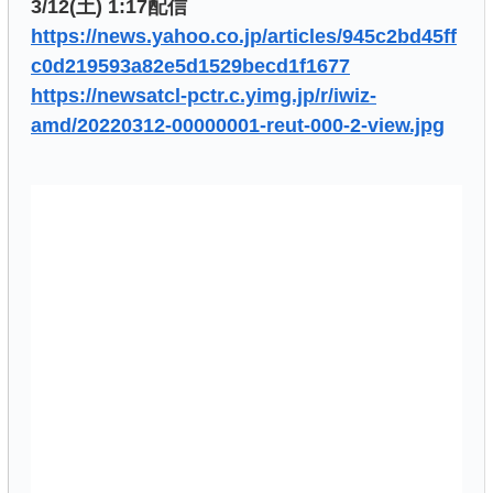
3/12(土) 1:17配信
https://news.yahoo.co.jp/articles/945c2bd45ff
c0d219593a82e5d1529becd1f1677
https://newsatcl-pctr.c.yimg.jp/r/iwiz-
amd/20220312-00000001-reut-000-2-view.jpg