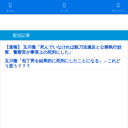
日本第一！ニュース録
ホーム
トップ
サイドバー
配信記事
【速報】 玉川徹「死んでいなければ銃刀法違反と公務執行妨
害、警察官が事実上の死刑にした」
玉川徹「包丁男を結果的に死刑にしたことになる」←これど
う思う？？？