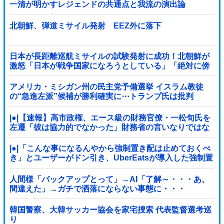
一清が明かすレジェンドの共通点と我流の演出論
北朝鮮、弾道ミサイル発射 EEZ外に落下
日本が長距離巡航ミサイルの試験発射に成功！北朝鮮が
激怒「日本が戦争国家になろうとしている」「絶対に傍
観しない、必ず後悔させる」
アメリカ・ミシガン州の民主党予備選挙 イスラム教徒
の“急進左派”候補が勝利確実に⋯トランプ氏は批判
|●|【速報】高市政権、エース級の財務官僚・一松旬氏を
左遷「彼は協力的でなかった」財務省の言いなりではな
いことが判明
|●|「こんな事になるんやから強制置き配は止めておくべ
き」とユーザーがドン引き、UberEatsが導入した強制置
き配が起こしたのは……
人間様「バックアップとって」→AI「了解～・・・あ、
間違えた」→ガチで洒落にならない事態に・・・
韓国警察、大韓サッカー協会を家宅捜索 代表監督選考巡
り