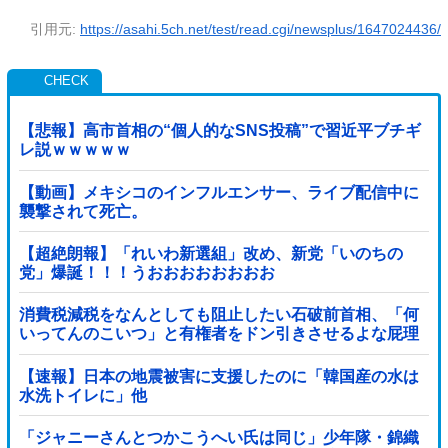
引用元:
https://asahi.5ch.net/test/read.cgi/newsplus/1647024436/
【悲報】高市首相の“個人的なSNS投稿”で習近平ブチギ
レ説ｗｗｗｗｗ
【動画】メキシコのインフルエンサー、ライブ配信中に
襲撃されて死亡。
【超絶朗報】「れいわ新選組」改め、新党「いのちの
党」爆誕！！！うおおおおおおおお
消費税減税をなんとしても阻止したい石破前首相、「何
いってんのこいつ」と有権者をドン引きさせるよな屁理
屈を……
【速報】日本の地震被害に支援したのに「韓国産の水は
水洗トイレに」他
「ジャニーさんとつかこうへい氏は同じ」少年隊・錦織