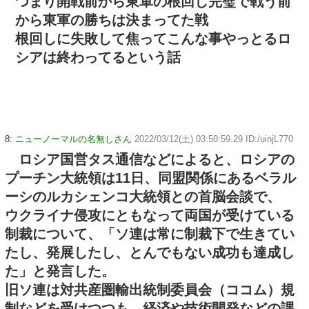
つまり開戦前から東軍の根回し完璧で戦う前
から東軍の勝ちは決まってた戦
根回しに失敗して焦ってこんな事やっとるロ
シアは終わってるという話
8:
ニューノーマルの名無しさん
2022/03/12(土) 03:50:59.29 ID:/uinjL770
ロシア国営タス通信などによると、ロシアの
プーチン大統領は11日、同盟関係にあるベラル
ーシのルカシェンコ大統領との首脳会談で、
ウクライナ侵攻にともなって両国が受けている
制裁について、「ソ連は常に制裁下で生きてい
たし、発展したし、とんでもない成功も達成し
た」と発言した。
旧ソ連は対共産圏輸出統制委員会（ココム）規
制などを受けつつも、経済や技術開発などの課