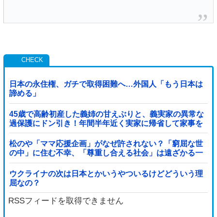
日本の永住権、ガチで取得困難へ…外国人「もう日本は
諦める」
45歳で高齢初産した義姉の甘えぶりと、義実家の異常な
過保護にドン引き！年間半年近く実家に帰省して家事を
高齢親に丸投げし、新幹線の移動すら義兄に送迎させて
いた・・・
松のや「ママ応援企画」がなぜ許されない？「窮屈な世
の中」に住む不幸、「尊重し合える社会」は遠ざかる一
方
ウクライナの次は日本とかいうやついるけどどういう理
屈なの？
RSSフィードを取得できません