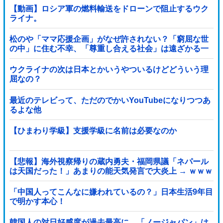
【動画】ロシア軍の燃料輸送をドローンで阻止するウク
ライナ。
松のや「ママ応援企画」がなぜ許されない？「窮屈な世
の中」に住む不幸、「尊重し合える社会」は遠ざかる一
方
ウクライナの次は日本とかいうやついるけどどういう理
屈なの？
最近のテレビって、ただのでかいYouTubeになりつつあ
るよな他
【ひまわり学級】支援学級に名前は必要なのか
【悲報】海外視察帰りの蔵内勇夫・福岡県議「ネパール
は天国だった！」あまりの能天気発言で大炎上 → ｗｗｗ
ｗｗｗｗｗｗｗｗｗｗｗ
「中国人ってこんなに嫌われているの？」日本生活9年目
で明かす本心！
韓国人の対日好感度が過去最高に、「ノージャパン」は