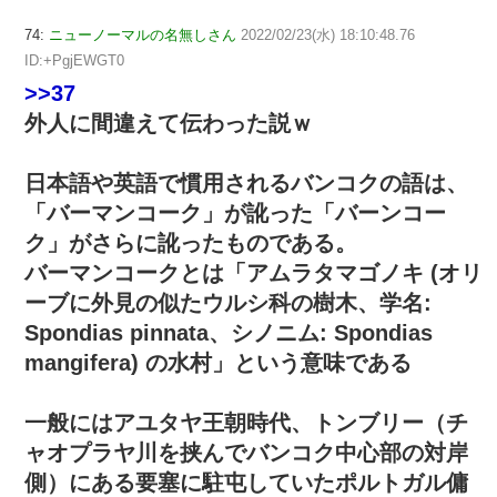
74:
ニューノーマルの名無しさん
2022/02/23(水) 18:10:48.76
ID:+PgjEWGT0
>>37
外人に間違えて伝わった説ｗ
日本語や英語で慣用されるバンコクの語は、
「バーマンコーク」が訛った「バーンコー
ク」がさらに訛ったものである。
バーマンコークとは「アムラタマゴノキ (オリ
ーブに外見の似たウルシ科の樹木、学名:
Spondias pinnata、シノニム: Spondias
mangifera) の水村」という意味である
一般にはアユタヤ王朝時代、トンブリー（チ
ャオプラヤ川を挟んでバンコク中心部の対岸
側）にある要塞に駐屯していたポルトガル傭