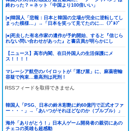
終わった？＝ネット「中国より100倍いい」
|●|韓国人「悲報：日本と韓国の立場が完全に逆転してし
まった模様…」→「日本を笑って見てたのに…（ﾌﾞﾙﾌﾞ
ﾙ」＝韓国の反応
|●|死去した有名作家の遺作が予約開始、すると『信じら
れない問い合わせがあった』と書店員が明らかにし
て……
【ニュース】高市内閣、在日外国人の生活保護にメ
ス！！！！
マレーシア航空のパイロットが「運び屋」に、麻薬密輸
容疑で拘束…最高刑は死刑！
RSSフィードを取得できません
韓国人「PSG、日本の鈴木彩艶に約60億円で正式オファ
ー・・・」→「あいつがそれほどなのか（ブルブル）」
「レギュラーとして出れるとは思わないけど、それでも
やっぱり羨ましいね」
海外「ありがとう！」日本人ゲーム開発者の親切にあの
チェコの英雄も超感動