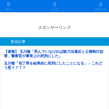
日本第一！ニュース録
ホーム
トップ
サイドバー
スポンサーリンク
配信記事
【速報】 玉川徹「死んでいなければ銃刀法違反と公務執行妨
害、警察官が事実上の死刑にした」
玉川徹「包丁男を結果的に死刑にしたことになる」←これど
う思う？？？