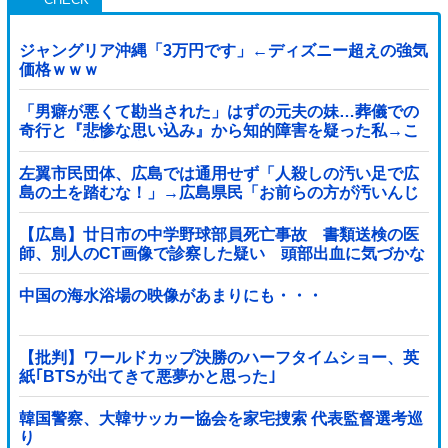
ジャングリア沖縄「3万円です」←ディズニー超えの強気
価格ｗｗｗ
「男癖が悪くて勘当された」はずの元夫の妹…葬儀での
奇行と『悲惨な思い込み』から知的障害を疑った私→こ
っそり病院へ誘導し行政保護させた話
左翼市民団体、広島では通用せず「人殺しの汚い足で広
島の土を踏むな！」→広島県民「お前らの方が汚いんじ
ゃ！」「ワシらが広島県民じゃ」
【広島】廿日市の中学野球部員死亡事故 書類送検の医
師、別人のCT画像で診察した疑い 頭部出血に気づかな
かった可能性
中国の海水浴場の映像があまりにも・・・
【批判】ワールドカップ決勝のハーフタイムショー、英
紙｢BTSが出てきて悪夢かと思った｣
韓国警察、大韓サッカー協会を家宅捜索 代表監督選考巡
り