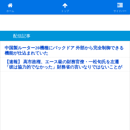
日本第一！ニュース録
ホーム
トップ
サイドバー
配信記事
中国製ルーター20機種にバックドア 外部から完全制御できる
機能が仕込まれていた
【速報】 高市政権、エース級の財務官僚・一松旬氏を左遷
「彼は協力的でなかった」財務省の言いなりではないことが
判明