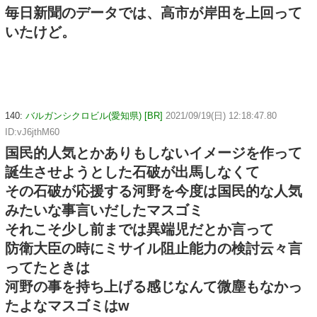
毎日新聞のデータでは、高市が岸田を上回って
いたけど。
140:
バルガンシクロビル(愛知県) [BR]
2021/09/19(日) 12:18:47.80
ID:vJ6jthM60
国民的人気とかありもしないイメージを作って
誕生させようとした石破が出馬しなくて
その石破が応援する河野を今度は国民的な人気
みたいな事言いだしたマスゴミ
それこそ少し前までは異端児だとか言って
防衛大臣の時にミサイル阻止能力の検討云々言
ってたときは
河野の事を持ち上げる感じなんて微塵もなかっ
たよなマスゴミはw