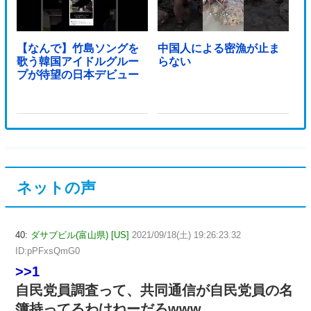
【なんで】竹島ソングを
中国人による密漁が止ま
歌う韓国アイドルグルー
らない
プが待望の日本デビュー
ネットの声
40:
ダサブビル(富山県) [US]
2021/09/18(土) 19:26:23.32
ID:pPFxsQmG0
>>1
自民党員調査って、共同通信が自民党員の名
簿持ってるわけねーだろwww