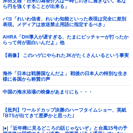
岸田文雄「日米の為替介入は一時しのぎに過ぎない。私な
ら円を強くすることが出来る」
パヨ「れいわ信者、れいわ知能といった表現は完全に差別
表現。メディアは放送禁止用語に指定するべき」
AHRA「DH導入が遅すぎる、たまにピッチャーが打ったか
らって何が面白いんだよ」他
【画像】 このハゲにやられたJKがたくさんいるという事実
海外「日本は戦勝国なんだよ」 戦後の日本人の特別な生き
様に各国から称賛の声
中国の海水浴場の映像があまりにも・・・
【批判】ワールドカップ決勝のハーフタイムショー、英紙
｢BTSが出てきて悪夢かと思った｣
|●|「近年稀に見るどころの話じゃないぞ」と台風15号の予