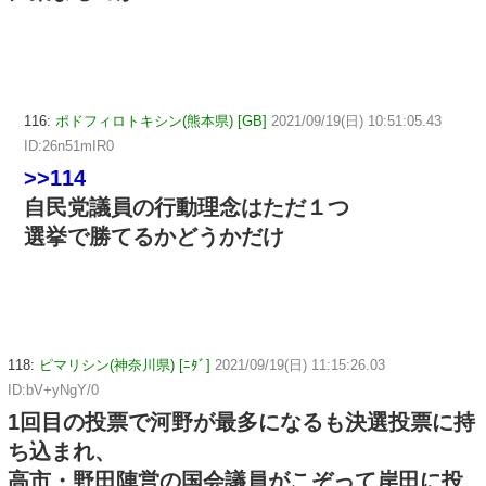
116:
ポドフィロトキシン(熊本県) [GB]
2021/09/19(日) 10:51:05.43
ID:26n51mIR0
>>114
自民党議員の行動理念はただ１つ
選挙で勝てるかどうかだけ
118:
ピマリシン(神奈川県) [ﾆﾀﾞ]
2021/09/19(日) 11:15:26.03
ID:bV+yNgY/0
1回目の投票で河野が最多になるも決選投票に持
ち込まれ、
高市・野田陣営の国会議員がこぞって岸田に投