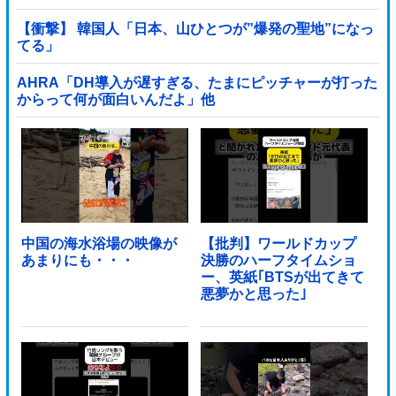
【衝撃】 韓国人「日本、山ひとつが”爆発の聖地”になっ
てる」
AHRA「DH導入が遅すぎる、たまにピッチャーが打った
からって何が面白いんだよ」他
中国の海水浴場の映像が
【批判】ワールドカップ
あまりにも・・・
決勝のハーフタイムショ
ー、英紙｢BTSが出てきて
悪夢かと思った｣