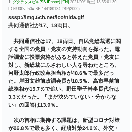
1:
ダクラタスビル(SB-iPhone) [CN]
2021/09/18(土) 18:35:01.30
ID:5lU3DvJh0● BE:144189134-2BP(2000)
sssp://img.5ch.net/ico/nida.gif
共同通信社が17、18両日、
共同通信社は17、18両日、自民党総裁選に関
する全国の党員・党友の支持動向を探った。電
話調査に投票資格があると答えた党員・党友に
対し、新総裁にふさわしい人を尋ねたところ、
河野太郎行政改革担当相が48.6％で最多だっ
た。岸田文雄前政調会長が18.5％、高市早苗前
総務相が15.7％で追い、野田聖子幹事長代行は
3.3％だった。「まだ決めていない・分からな
い」の回答は13.9％。
次の首相に期待する課題は、新型コロナ対策
が26.8％で最も多く、経済対策24.2％、外交・