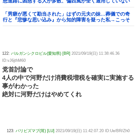
想進路に困惑する人が多数、偏西風が全く通用していない
んだけど……
「男癖が悪くて勘当された」はずの元夫の妹…葬儀での奇
行と『悲惨な思い込み』から知的障害を疑った私→こっそ
り病院へ誘導し行政保護させた話
122:
バルガンシクロビル(愛知県) [BR]
2021/09/19(日) 11:38:46.36
ID:vJ6jthM60
党首討論で
4人の中で河野だけ消費税増税を確実に実施する
事がわかった
絶対に河野だけはやめてくれ
123:
パリビズマブ(茸) [LU]
2021/09/19(日) 11:42:07.20 ID:Ue/BR/Zh0