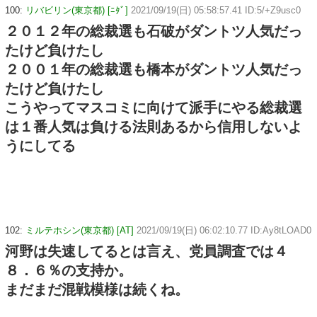
100:
リバビリン(東京都) [ﾆﾀﾞ]
2021/09/19(日) 05:58:57.41 ID:5/+Z9usc0
２０１２年の総裁選も石破がダントツ人気だっ
たけど負けたし
２００１年の総裁選も橋本がダントツ人気だっ
たけど負けたし
こうやってマスコミに向けて派手にやる総裁選
は１番人気は負ける法則あるから信用しないよ
うにしてる
102:
ミルテホシン(東京都) [AT]
2021/09/19(日) 06:02:10.77 ID:Ay8tLOAD0
河野は失速してるとは言え、党員調査では４
８．６％の支持か。
まだまだ混戦模様は続くね。