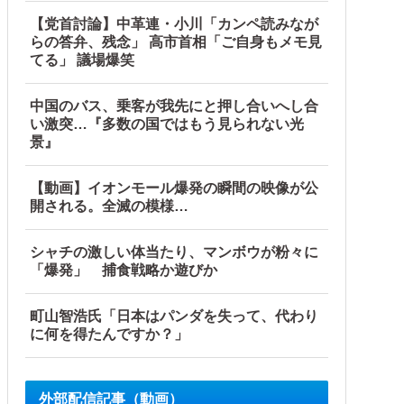
【党首討論】中革連・小川「カンペ読みなが
らの答弁、残念」 高市首相「ご自身もメモ見
てる」 議場爆笑
中国のバス、乗客が我先にと押し合いへし合
い激突…『多数の国ではもう見られない光
景』
【動画】イオンモール爆発の瞬間の映像が公
開される。全滅の模様…
シャチの激しい体当たり、マンボウが粉々に
「爆発」 捕食戦略か遊びか
町山智浩氏「日本はパンダを失って、代わり
に何を得たんですか？」
外部配信記事（動画）