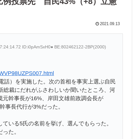
例投票先 自民43%（+8）立憲
2021.09.13
17:24:14.72 ID:i0pAmSxH0● BE:802462122-2BP(2000)
6QWVP98UZPS007.html
（電話）を実施した。次の首相を事実上選ぶ自民
、新総裁にだれがふさわしいか聞いたところ、河
茂元幹事長が16%、岸田文雄前政調会長が
子幹事長代行が3%だった。
している5氏の名前を挙げ、選んでもらった。
だった。