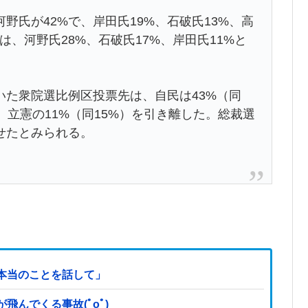
氏が42%で、岸田氏19%、石破氏13%、高
は、河野氏28%、石破氏17%、岸田氏11%と
いた衆院選比例区投票先は、自民は43%（同
ぎ、立憲の11%（同15%）を引き離した。総裁選
せたとみられる。
本当のことを話して」
んでくる事故(ﾟoﾟ)