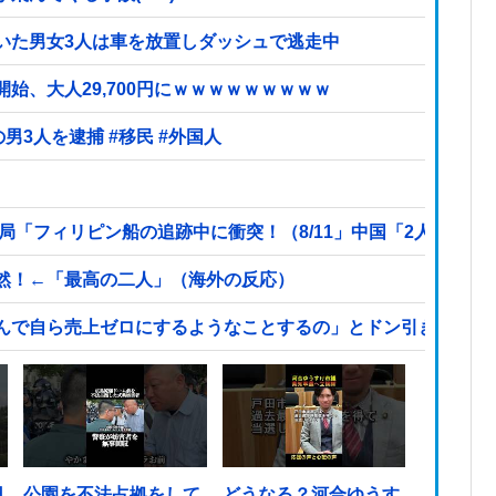
いた男女3人は車を放置しダッシュで逃走中
始、大人29,700円にｗｗｗｗｗｗｗｗｗ
【ヤバい】100件以上の窃盗をしたトルコ国籍の男3人を逮捕 #移民 #外国人
局「フィリピン船の追跡中に衝突！（8/11」中国「2人死亡」
然！←「最高の二人」（海外の反応）
んで自ら売上ゼロにするようなことするの」とドン引きするよ
日
公園を不法占拠をして
どうなる？河合ゆうす