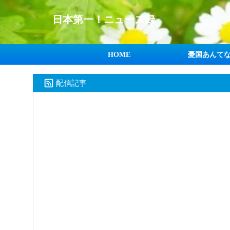
日本第一！ニュース録
HOME
憂国あんて
配信記事