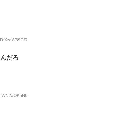
 ID:XzeW39Cf0
なんだろ
 ID:WN2aOKhN0