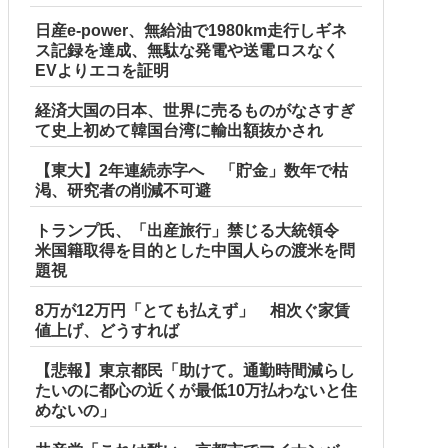
日産e-power、無給油で1980km走行しギネ
ス記録を達成、無駄な発電や送電ロスなく
EVよりエコを証明
経済大国の日本、世界に売るものがなさすぎ
て史上初めて韓国台湾に輸出額抜かされ
【東大】2年連続赤字へ 「貯金」数年で枯
渇、研究者の削減不可避
トランプ氏、「出産旅行」禁じる大統領令
米国籍取得を目的とした中国人らの渡米を問
題視
8万が12万円「とても払えず」 相次ぐ家賃
値上げ、どうすれば
【悲報】東京都民「助けて。通勤時間減らし
たいのに都心の近くが最低10万払わないと住
めないの」