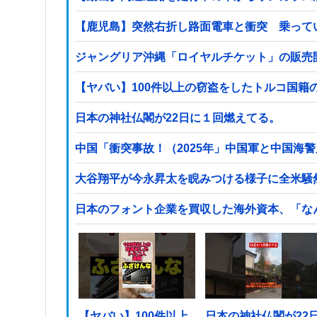
【鹿児島】突然右折し路面電車と衝突 乗って
ジャングリア沖縄「ロイヤルチケット」の販売開
日本の神社仏閣が22日に１回燃えてる。
中国「衝突事故！（2025年」中国軍と中国海警
大谷翔平が今永昇太を睨みつける様子に全米騒
日本のフォント企業を買収した海外資本、「な
【ヤバい】100件以上
日本の神社仏閣が22