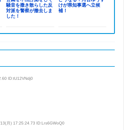
騒音を撒き散らした反
けが県知事選へ立候
対派を警察が撤去しま
補！
した！
2.60 ID:tU12VNdj0
/13(月) 17:25:24.73 ID:Lrs6GWoQ0