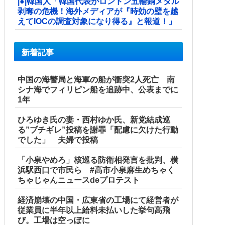
|●|韓国人「韓国代表がロンドン五輪銅メダル
剥奪の危機！海外メディアが『時効の壁を越
えてIOCの調査対象になり得る』と報道！」
新着記事
中国の海警局と海軍の船が衝突2人死亡 南
シナ海でフィリピン船を追跡中、公表までに
1年
ひろゆき氏の妻・西村ゆか氏、新党結成巡
る”ブチギレ”投稿を謝罪「配慮に欠けた行動
でした」 夫婦で投稿
「小泉やめろ」核巡る防衛相発言を批判、横
浜駅西口で市民ら #高市小泉麻生めちゃく
ちゃじゃんニュースdeプロテスト
経済崩壊の中国・広東省の工場にて経営者が
従業員に半年以上給料未払いした挙句高飛
び。工場は空っぽに