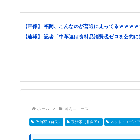
【画像】 福岡、こんなのが普通に走ってるｗｗｗ
【速報】 記者「中革連は食料品消費税ゼロを公約
ホーム
国内ニュース
政治家（自民）
政治家（非自民）
ネット・メディ