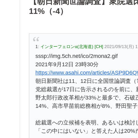
【朝日新聞世論調査】衆院選比
11%（-4）
1:
インターフェロンα(北海道) [CH]
2021/09/13(月) 
sssp://img.5ch.net/ico/2mona2.gif
2021年9月12日 23時30分
https://www.asahi.com/articles/ASP9D
朝日新聞社は11、12日に全国世論調査
党総裁選が17日に告示されるのを前に
野太郎行政改革相が33%と最多で、石破
14%、高市早苗前総務相が8%、野田聖
総裁選への立候補を表明、あるいは検討
「この中にはいない」と答えた人は20%