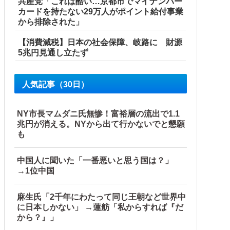
共産党「これは酷い…京都市でマイナンバー
カードを持たない29万人がポイント給付事業
から排除された」
【消費減税】日本の社会保障、岐路に 財源
5兆円見通し立たず
人気記事（30日）
中国政府「1年間隠蔽」日本「隠蔽された事実報道！（2026年
NY市長マムダニ氏無惨！富裕層の流出で1.1
兆円が消える。NYから出て行かないでと懇願
も
うな方針転換を……他
中国人に聞いた「一番悪いと思う国は？」
→1位中国
麻生氏「2千年にわたって同じ王朝など世界中
に日本しかない」 →蓮舫「私からすれば『だ
から？』」