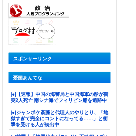
スポンサーリンク
憂国あんてな
|●|【速報】中国の海警局と中国海軍の船が衝
突2人死亡 南シナ海でフィリピン船を追跡中
|●|ジャンポケ斎藤と代理人のやりとり、「地
獄すぎて完全にコントになってる……」と衝
撃を受ける人が続出中