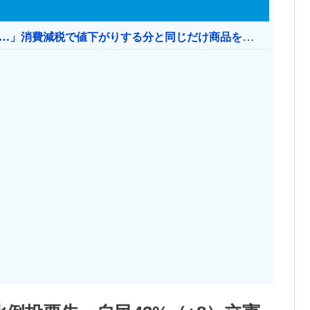
【消費税率1％】 「下げるのが筋なんですけど…」消費減税で値下がりする分と同じだけ商品を値上げして店頭価格を変えない店も