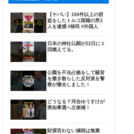
【ヤバい】100件以上の窃
盗をしたトルコ国籍の男3
人を逮捕 #移民 #外国人
日本の神社仏閣が22日に１
回燃えてる。
公園を不法占拠をして騒音
を撒き散らした反対派を警
察が撤去しました！
どうなる？河合ゆうすけが
県知事選へ立候補！
財源言わない減税は無責