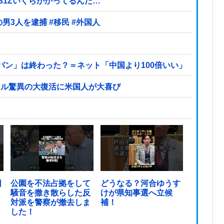
S31Zいくらかかってるんだ…
【ヤバい】100件以上の窃盗をしたトルコ国籍の男3人を逮捕 #移民 #外国人
パン」は終わった？＝ネット「中国より100倍いい」
ール驚異の大復活に米国人が大喜び
日
公園を不法占拠をして
どうなる？河合ゆうす
騒音を撒き散らした反
けが県知事選へ立候
対派を警察が撤去しま
補！
した！