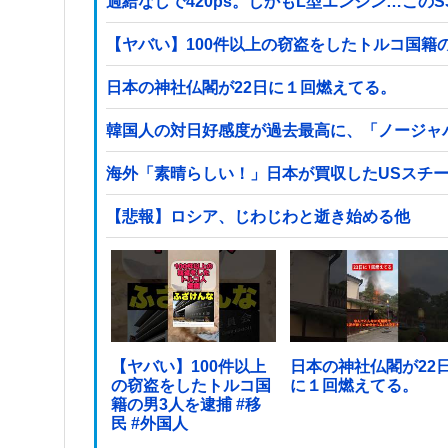
過給なしで420ps。しかもL型エンジン…この
日本の神社仏閣が22日に１回燃えてる。
韓国人の対日好感度が過去最高に、「ノージャ
海外「素晴らしい！」日本が買収したUSスチ
【悲報】ロシア、じわじわと逝き始める他
【ヤバい】100件以上
日本の神社仏閣が22
の窃盗をしたトルコ国
に１回燃えてる。
籍の男3人を逮捕 #移
民 #外国人