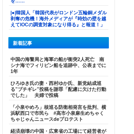
を……
|●|韓国人「韓国代表がロンドン五輪銅メダル
剥奪の危機！海外メディアが『時効の壁を越
えてIOCの調査対象になり得る』と報道！」
新着記事
中国の海警局と海軍の船が衝突2人死亡 南
シナ海でフィリピン船を追跡中、公表までに
1年
ひろゆき氏の妻・西村ゆか氏、新党結成巡
る”ブチギレ”投稿を謝罪「配慮に欠けた行動
でした」 夫婦で投稿
「小泉やめろ」核巡る防衛相発言を批判、横
浜駅西口で市民ら #高市小泉麻生めちゃく
ちゃじゃんニュースdeプロテスト
経済崩壊の中国・広東省の工場にて経営者が