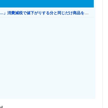
【消費税率1％】 「下げるのが筋なんですけど…」消費減税で値下がりする分と同じだけ商品を値上げして店頭価格を変えない店も