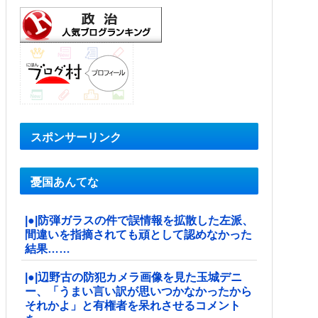
スポンサーリンク
憂国あんてな
|●|防弾ガラスの件で誤情報を拡散した左派、
間違いを指摘されても頑として認めなかった
結果……
|●|辺野古の防犯カメラ画像を見た玉城デニ
ー、「うまい言い訳が思いつかなかったから
それかよ」と有権者を呆れさせるコメント