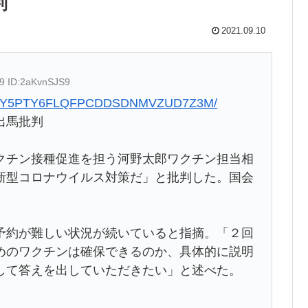
判
2021.09.10
69 ID:2aKvnSJS9
10910-Y5PTY6FLQFPCDDSDNMVZUD7Z3M/
出馬批判
クチン接種促進を担う河野太郎ワクチン担当相
新型コロナウイルス対策だ」と批判した。国会
予約が難しい状況が続いていると指摘。「２回
めのワクチンは確保できるのか、具体的に説明
して答えを出していただきたい」と述べた。