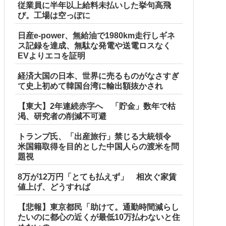
従業員に半年以上給料未払いした挙句高飛
び。工場は空っぽに
日産e-power、無給油で1980km走行しギネ
ス記録を達成、無駄な発電や送電ロスなく
EVよりエコを証明
経済大国の日本、世界に売るものがなさすぎ
て史上初めて韓国台湾に輸出額抜かされ
【東大】2年連続赤字へ 「貯金」数年で枯
渇、研究者の削減不可避
トランプ氏、「出産旅行」禁じる大統領令
米国籍取得を目的とした中国人らの渡米を問
題視
8万が12万円「とても払えず」 相次ぐ家賃
「捨てないと二度と行ってあげない！」←もう来なくて大丈夫で
値上げ、どうすれば
【悲報】東京都民「助けて。通勤時間減らし
たいのに都心の近くが最低10万払わないと住