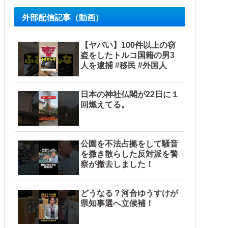
外部配信記事（動画）
【ヤバい】100件以上の窃
盗をしたトルコ国籍の男3
人を逮捕 #移民 #外国人
日本の神社仏閣が22日に１
回燃えてる。
公園を不法占拠をして騒音
を撒き散らした反対派を警
察が撤去しました！
どうなる？河合ゆうすけが
県知事選へ立候補！