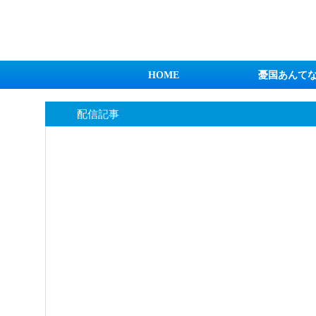
日本第一！ニュース録
HOME
憂国あんて
配信記事