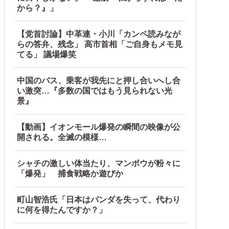
から？』」
【党首討論】中革連・小川「カンペ読みなが
らの答弁、残念」 高市首相「ご自身もメモ見
てる」 議場爆笑
中国のバス、乗客が我先にと押し合いへし合
い激突…『多数の国ではもう見られない光
景』
【動画】イオンモール爆発の瞬間の映像が公
開される。全滅の模様…
シャチの激しい体当たり、マンボウが粉々に
「爆発」 捕食戦略か遊びか
町山智浩氏「日本はパンダを失って、代わり
に何を得たんですか？」