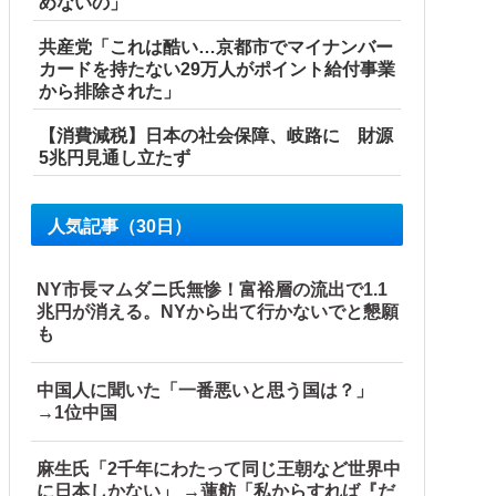
めないの」
共産党「これは酷い…京都市でマイナンバー
カードを持たない29万人がポイント給付事業
から排除された」
【消費減税】日本の社会保障、岐路に 財源
5兆円見通し立たず
人気記事（30日）
NY市長マムダニ氏無惨！富裕層の流出で1.1
兆円が消える。NYから出て行かないでと懇願
も
中国人に聞いた「一番悪いと思う国は？」
→1位中国
麻生氏「2千年にわたって同じ王朝など世界中
に日本しかない」 →蓮舫「私からすれば『だ