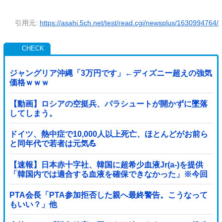
引用元:
https://asahi.5ch.net/test/read.cgi/newsplus/1630994764/
ジャングリア沖縄「3万円です」←ディズニー超えの強気
価格ｗｗｗ
【動画】ロシアの空挺兵、パラシュートが開かずに墜落
してしまう。
ドイツ、熱中症で10,000人以上死亡、ほとんどがお前ら
と同年代で若者は元気💪
【速報】日本赤十字社、韓国に超希少血液Jr(a-)を提供
「韓国内では適合する血液を確保できなかった」※今回
で4回目
PTA会長「PTA参加拒否した親へ最終警告。こうなって
もいい？」他