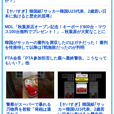
か？」
【ヤバすぎ】韓国紙｢サッカー韓国U23代表、2歳若い日
本に負けると歴史的屈辱｣
MDL「秋葉原店オープン記念！キーボード900台・マウ
ス100台無料でプレゼント！」→秋葉原が大変なことに
なってしまう
韓国がサッカーの審判を買収したのはガチだった！ 審判
を性接待して以降は7戦無敗だったのが判明
PTA会長「PTA参加拒否した親へ最終警告。こうなって
もいい？」他
警察がスーパーで暴れる
【ヤバすぎ】韓国紙｢サッ
刃物男を射殺「発砲は適
カー韓国U23代表、2歳若