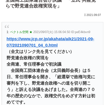
らで野党連合政権実現を」
2021.09.07
1:
ベクトル空間 ★
2021/09/07(火) 15:06:04.50 ID:peE4kbvn9
https://www.jcp.or.jp/akahata/aik21/2021-09-
07/2021090701_04_0.html
（全文はリンク先を見てください）
野党連合政権の実現を
全商連、常任理事会で初決議
全国商工団体連合会（太田義郎会長）は５
日、常任理事会を開き、「総選挙で政権与党に
審判を下し、野党連合政権への道を切り開こ
う」と訴える決議をあげました。全商連の７０
年の歴史のなかで、政権交代をめざす方針は初
めてです。