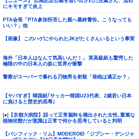
【ニュース】 広島記念公園を追い出された左翼さん、流石
にキモすぎて炎上
PTA会長「PTA参加拒否した親へ最終警告。こうなっても
いい？」他
【画像】 このハゲにやられたJKがたくさんいるという事実
海外「日本人はなんて気高いんだ！」 英高級紙も驚愕した
極限の中の日本人の姿に世界が衝撃
警察がスーパーで暴れる刃物男を射殺「発砲は適正か？」
【ヤバすぎ】韓国紙｢サッカー韓国U23代表、2歳若い日本
に負けると歴史的屈辱｣
|●|【京都大病院】誤って正常脳幹を摘出された女性､重篤な
植物状態だが意識は正常で何かを思考していると判明
【パシフィック・リム】MODEROID「ジプシー・デンジャ