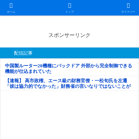
日本第一！ニュース録
ホーム
トップ
サイドバー
スポンサーリンク
配信記事
中国製ルーター20機種にバックドア 外部から完全制御できる
機能が仕込まれていた
【速報】 高市政権、エース級の財務官僚・一松旬氏を左遷
「彼は協力的でなかった」財務省の言いなりではないことが
判明