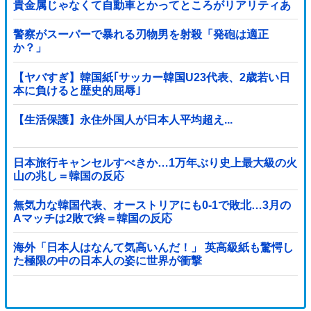
貴金属じゃなくて自動車とかってところがリアリティあ
りすぎる……
警察がスーパーで暴れる刃物男を射殺「発砲は適正
か？」
【ヤバすぎ】韓国紙｢サッカー韓国U23代表、2歳若い日
本に負けると歴史的屈辱｣
【生活保護】永住外国人が日本人平均超え...
日本旅行キャンセルすべきか…1万年ぶり史上最大級の火
山の兆し＝韓国の反応
無気力な韓国代表、オーストリアにも0-1で敗北…3月の
Aマッチは2敗で終＝韓国の反応
海外「日本人はなんて気高いんだ！」 英高級紙も驚愕し
た極限の中の日本人の姿に世界が衝撃