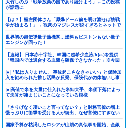
大竹しのぶ「戦争放棄の国であり続けよう」←この投稿
が話題に
【は？】極左団体さん「原爆ドーム前を明け渡せば核戦
争が始まる！」→ 観衆のマジレスが鋭すぎるとネットで
話題に → ｗｗｗｗｗｗｗｗｗｗｗｗ
世界初の超伝導量子熱機関…燃料もピストンもない量子
エンジンが回った！
【速報】 日本赤十字社、韓国に超希少血液Jr(a-)を提供
「韓国内では適合する血液を確保できなかった」※今回
で4回目
|●|「私は入りません、 事故起こさなきゃいい」と保険加
入を勧められた推し活民が反発、保険代が勿体無いし事
故起こしたとして……
|●|高値で米を大量に仕入れた米卸大手、米価下落によっ
て決算が凄まじいことになっている模様
「さりげなく凄いこと言ってない？」と財務官僚の増上
慢っぷりに衝撃を受ける人が続出、なぜ官僚にすぎない
財務省が……
国家予算が枯渇したロシアが山賊の真似事を開始、金銀