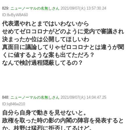
829:
ニューノーマルの名無しさん
2021/09/07(火) 13:57:30.24
ID:8vByW8A60
代表選やれとまではいわないから
せめてゼロコロナがどのように党内で審議され
決まったか位は公開してほしいわ
真面目に議論してりゃゼロコロナとは違うが聞
くに値するような案も出てただろ？
なんで検討過程隠蔽してるの？
848:
ニューノーマルの名無しさん
2021/09/07(火) 14:04:47.25
ID:Iq846w210
自分ら自身で動きを見せないと。
政権を取った時の影の内閣の陣容を発表すると
か。枝野は猛烈に拒否してるけど。