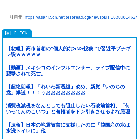
引用元:
https://asahi.5ch.net/test/read.cgi/newsplus/1630981462/
【悲報】高市首相の“個人的なSNS投稿”で習近平ブチギ
レ説ｗｗｗｗｗ
【動画】メキシコのインフルエンサー、ライブ配信中に
襲撃されて死亡。
【超絶朗報】「れいわ新選組」改め、新党「いのちの
党」爆誕！！！うおおおおおおおお
消費税減税をなんとしても阻止したい石破前首相、「何
いってんのこいつ」と有権者をドン引きさせるよな屁理
屈を……
【速報】日本の地震被害に支援したのに「韓国産の水は
水洗トイレに」他