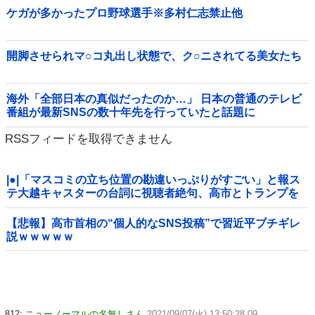
ケガが多かったプロ野球選手※多村仁志禁止他
開脚させられマ○コ丸出し状態で、ク○ニされてる美女たち
海外「全部日本の真似だったのか…」 日本の普通のテレビ
番組が最新SNSの数十年先を行っていたと話題に
RSSフィードを取得できません
|●|「マスコミの立ち位置の勘違いっぷりがすごい」と報ス
テ大越キャスターの台詞に視聴者絶句、高市とトランプを
同列視させようという思惑がひしひしと
【悲報】高市首相の“個人的なSNS投稿”で習近平ブチギレ
説ｗｗｗｗｗ
812:
ニューノーマルの名無しさん
2021/09/07(火) 13:50:28.09