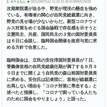
1:
ボラえもん ★
2021/09/07(火) 11:24:22.48 ID:BMMC/N339
次期衆院選が迫る中、野党が埋没の懸念を強め
ている。有権者の関心が自民党総裁選に向き、
野党の見せ場が少ないからだ。新型コロナウイ
ルス対策をめぐる国会論戦で存在感を示そうと
立憲民主、共産、国民民主の３党の国対委員長
は６日に会談し、臨時国会開催を政府与党に求
める方針で合意した。
臨時国会は、立民の安住淳国対委員長が７日、
菅義偉首相の自民党総裁任期が満了する９月３
０日までに開くよう自民党の森山裕国対委員長
に求める。安住氏は記者団に、首相が総裁選に
出馬しない理由を「コロナ対策に専念する」と
述べたと指摘し、「コロナで困っている人たち
のために国会をやりましょう」と語った。