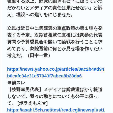
報道する以上、野党の動きも公平に扱っていた
だかないとメディアの責任は果たせない」と訴
え、埋没への焦りをにじませた。
立民は近日中に衆院選の重点政策の第１弾を発
表する予定。次期首相就任直後には衆参の代表
質問や予算委員会を開いて論戦を行うことも求
めており、衆院選前に何とか見せ場を作りたい
考えだ。（田中一世）
https://news.yahoo.co.jp/articles/8ac2b4ad94
b0cafc34e31c57043f7abca8b28da6
※前スレ
【枝野幸男代表】メディアは総裁選ばかり報道
しないで。我々の動きについても公平に扱っ
て。 [ボラえもん★]
https://asahi.5ch.net/test/read.cgi/newsplus/1