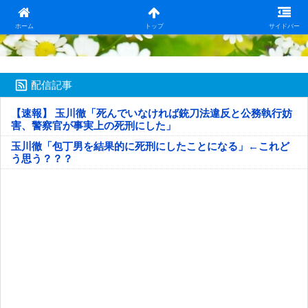
日本第一！ニュース録
ホーム
トップ
サイドバー
配信記事
【速報】 玉川徹「死んでいなければ銃刀法違反と公務執行妨
害、警察官が事実上の死刑にした」
玉川徹「包丁男を結果的に死刑にしたことになる」←これど
う思う？？？