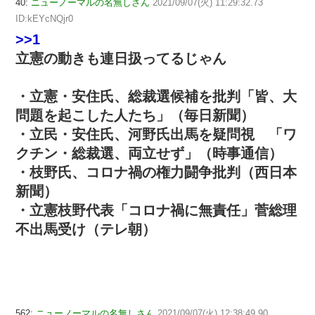
40:
ニューノーマルの名無しさん
2021/09/07(火) 11:29:32.73
ID:kEYcNQjr0
>>1
立憲の動きも連日扱ってるじゃん
・立憲・安住氏、総裁選候補を批判「皆、大
問題を起こした人たち」（毎日新聞）
・立民・安住氏、河野氏出馬を疑問視 「ワ
クチン・総裁選、両立せず」（時事通信）
・枝野氏、コロナ禍の権力闘争批判（西日本
新聞）
・立憲枝野代表「コロナ禍に無責任」菅総理
不出馬受け（テレ朝）
562:
ニューノーマルの名無しさん
2021/09/07(火) 12:38:49.90