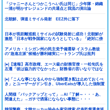
「ジャニーさんとつかこうへい氏は同じ」少年隊・錦織
一清が明かすレジェンドの共通点と我流の演出論
北朝鮮、弾道ミサイル発射 EEZ外に落下
日本が長距離巡航ミサイルの試験発射に成功！北朝鮮が
激怒「日本が戦争国家になろうとしている」「絶対に傍
観しない、必ず後悔させる」
アメリカ・ミシガン州の民主党予備選挙 イスラム教徒
の“急進左派”候補が勝利確実に⋯トランプ氏は批判
|●|【速報】高市政権、エース級の財務官僚・一松旬氏を
左遷「彼は協力的でなかった」財務省の言いなりではな
いことが判明
|●|「こんな事になるんやから強制置き配は止めておくべ
き」とユーザーがドン引き、UberEatsが導入した強制置
き配が起こしたのは……
人間様「バックアップとって」→AI「了解～・・・あ、
間違えた」→ガチで洒落にならない事態に・・・
韓国警察、大韓サッカー協会を家宅捜索 代表監督選考巡