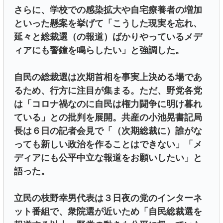
さらに、学校での感染拡大や自宅療養者の増加
といった懸案を挙げて「こうした現実を忘れ、
延々と総裁選（の報道）ばかりやっているメデ
ィアにも警鐘を鳴らしたい」と強調した。
自民の総裁選は次期首相を事実上決める場であ
るため、行方に注目が集まる。ただ、野党各党
は「コロナ禍なのに自民は権力闘争に明け暮れ
ている」との批判を展開。共産の小池晃書記局
長は６日の記者会見で「（次期総裁に）誰がな
っても新しい政治を作ることはできない」「メ
ディアにも公平中立な報道をお願いしたい」と
語った。
立民の枝野幸男代表は３日夜の党のインターネ
ット番組で、衆院選が近いため「自民総裁選を