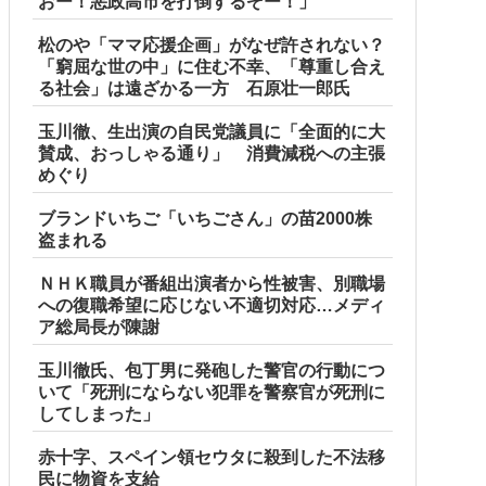
おー！悪政高市を打倒するぞー！」
松のや「ママ応援企画」がなぜ許されない？
「窮屈な世の中」に住む不幸、「尊重し合え
る社会」は遠ざかる一方 石原壮一郎氏
玉川徹、生出演の自民党議員に「全面的に大
賛成、おっしゃる通り」 消費減税への主張
めぐり
ブランドいちご「いちごさん」の苗2000株
盗まれる
ＮＨＫ職員が番組出演者から性被害、別職場
への復職希望に応じない不適切対応…メディ
ア総局長が陳謝
玉川徹氏、包丁男に発砲した警官の行動につ
いて「死刑にならない犯罪を警察官が死刑に
してしまった」
赤十字、スペイン領セウタに殺到した不法移
民に物資を支給