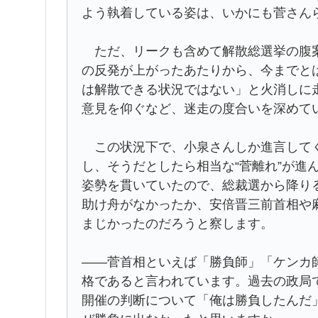
よう執着している姿は、いかにも菅さん
ただ、リークも含めて解散総選挙の腹案
の反発が上がったあたりから、今までと
は解散できる状況ではない」と火消しに
意見を仰ぐなど、迷走の度合いを深めて
この状況下で、小泉さんしか進言してく
し、そうだとしたら相当な“菅離れ”が進
姿勢を貫いていたので、総裁選から降り
助け舟がなかったか、安倍晋三前首相や
まじかったのだろうと察します。
――菅首相といえば「勝負師」「ケンカ
格であると言われています。過去の政局で
開催の判断について「俺は勝負したんだ