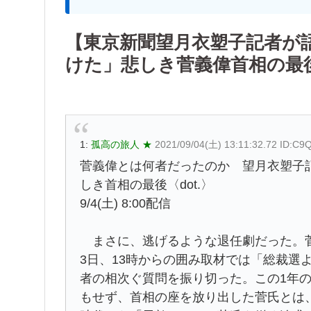
【東京新聞望月衣塑子記者が
けた」悲しき菅義偉首相の最後〈
1:
孤高の旅人 ★
2021/09/04(土) 13:11:32.72 ID:C
菅義偉とは何者だったのか 望月衣塑子
しき首相の最後〈dot.〉
9/4(土) 8:00配信
まさに、逃げるような退任劇だった。菅
3日、13時からの囲み取材では「総裁選
者の相次ぐ質問を振り切った。この1年
もせず、首相の座を放り出した菅氏とは