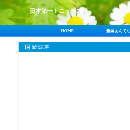
日本第一！ニュース録
HOME
憂国あんて
配信記事