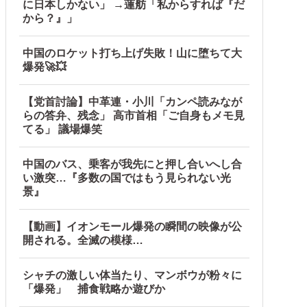
に日本しかない」 →蓮舫「私からすれば『だ
から？』」
中国のロケット打ち上げ失敗！山に堕ちて大
爆発🚀💥
【党首討論】中革連・小川「カンペ読みなが
らの答弁、残念」 高市首相「ご自身もメモ見
てる」 議場爆笑
中国のバス、乗客が我先にと押し合いへし合
い激突…『多数の国ではもう見られない光
景』
【動画】イオンモール爆発の瞬間の映像が公
開される。全滅の模様…
シャチの激しい体当たり、マンボウが粉々に
「爆発」 捕食戦略か遊びか