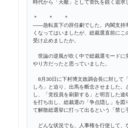
時代から「天敵」として菅氏を鋭く追求
＊ ＊ ＊
――急転直下の辞任劇でした。内閣支持
くなってはいましたが、総裁選直前にこ
受け止めましたか。
世論の逆風が吹く中で総裁選モードに突
やり方だったと思っていました。
8月30日に下村博文政調会長に対して
しろ」と迫り、出馬を断念させました。
し、「党役員を刷新する」と明言した途
を打ち出し、総裁選の「争点隠し」を図
て解散総選挙に打って出るという「禁じ
どんな状況でも、人事権を行使して、な