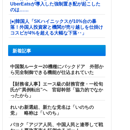
UberEatsが導入した強制置き配が起こした
のは……
|●|韓国人「SKハイニックスが10%台の暴
落！外国人投資家と機関が売り越しを仕掛け
コスピが4%を超える大幅な下落‥」
新着記事
中国製ルーター20機種にバックドア 外部か
ら完全制御できる機能が仕込まれていた
【財務省人事】エース級の財務官僚・一松旬
氏が”異例転出”へ 官邸幹部「協力的でなか
ったから」
れいわ新選組、新たな党名は「いのちの
党」 略称は「いのち」
パヨク「アジア人民、中国人民と連帯して戦