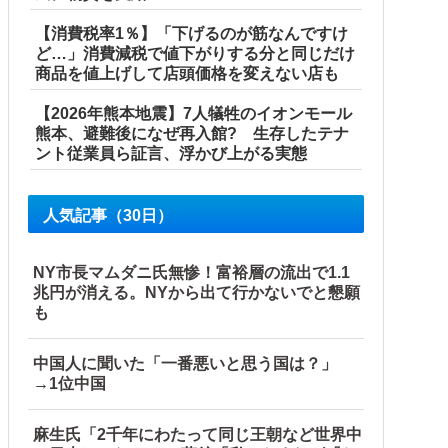
【消費税率1％】「下げるのが筋なんですけ
ど…」消費減税で値下がりする分と同じだけ
商品を値上げして店頭価格を変えない店も
【2026年熊本地震】7人犠牲のイオンモール
熊本、避難後になぜ再入館? 生存したテナ
ント従業員ら証言、浮かび上がる実態
人気記事（30日）
NY市長マムダニ氏無惨！富裕層の流出で1.1
兆円が消える。NYから出て行かないでと懇願
も
中国人に聞いた「一番悪いと思う国は？」
→1位中国
麻生氏「2千年にわたって同じ王朝など世界中