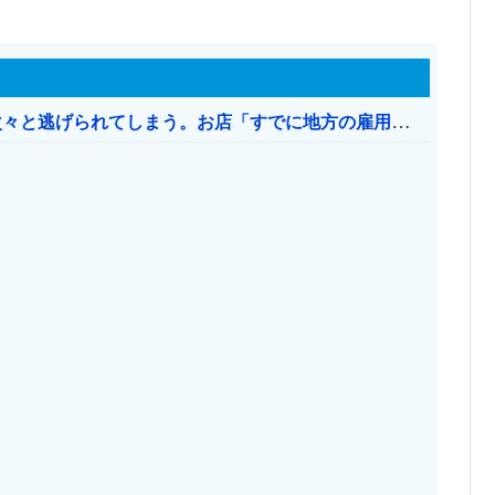
日本のお店、時給1500円でもミャンマー人に次々と逃げられてしまう。お店「すでに地方の雇用は崩壊」