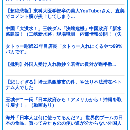
【超絶悲報】東科大医学部卒の美人YouTuberさん、直美
でコメント欄が炎上してしまう…
中国「大洪水！」三峡ダム「決壊危機」中国政府「新水
路建設！（三峡新水路」現場職員「内部情報公開！（失
踪」湖南省「三峡放流情報（画像」台風13号「...
タトゥー彫師23年目店長「タトゥー入れにくるやつ99%
バカです」
【批判】外国人受け入れ微妙？若者の反対が過半数...
【悲しすぎる】埼玉県飯能市の件、やはり不法滞在ベト
ナム人でした
玉城デニー氏「日本政府から！アメリカから！沖縄を取
り戻す！」（動画あり）
海外「日本人は何に使ってるんだ？」 世界的ブームの日
本の食品、買ってみたものの使い道が分からない外国人
が続出