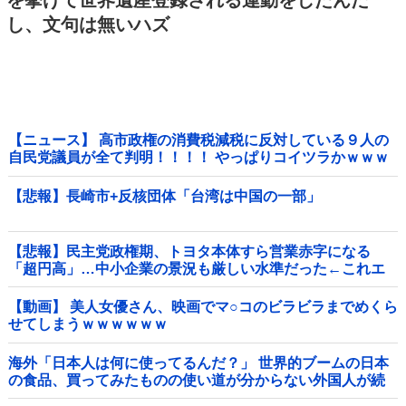
を挙げて世界遺産登録される運動をしたんだ
し、文句は無いハズ
【ニュース】 高市政権の消費税減税に反対している９人の
自民党議員が全て判明！！！！ やっぱりコイツラかｗｗｗ
ｗｗ
【悲報】長崎市+反核団体「台湾は中国の一部」
【悲報】民主党政権期、トヨタ本体すら営業赤字になる
「超円高」…中小企業の景況も厳しい水準だった←これエ
グいよな他
【動画】 美人女優さん、映画でマ○コのビラビラまでめくら
せてしまうｗｗｗｗｗｗ
海外「日本人は何に使ってるんだ？」 世界的ブームの日本
の食品、買ってみたものの使い道が分からない外国人が続
出