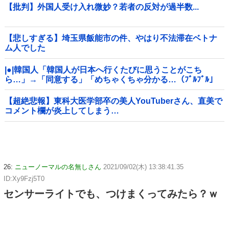
【批判】外国人受け入れ微妙？若者の反対が過半数...
【悲しすぎる】埼玉県飯能市の件、やはり不法滞在ベトナ
ム人でした
|●|韓国人「韓国人が日本へ行くたびに思うことがこち
ら…」→「同意する」「めちゃくちゃ分かる…（ﾌﾞﾙﾌﾞﾙ」
＝韓国の反応
【超絶悲報】東科大医学部卒の美人YouTuberさん、直美で
コメント欄が炎上してしまう…
26:
ニューノーマルの名無しさん
2021/09/02(木) 13:38:41.35
ID:Xy9Fzj5T0
センサーライトでも、つけまくってみたら？ｗ