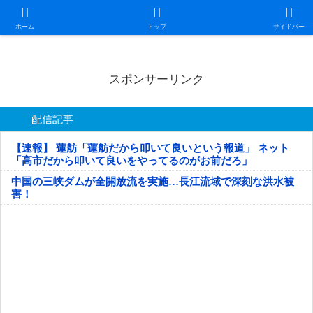
日本第一！ニュース録
ホーム
トップ
サイドバー
スポンサーリンク
配信記事
【速報】 蓮舫「蓮舫だから叩いて良いという報道」 ネット
「高市だから叩いて良いをやってるのがお前だろ」
中国の三峡ダムが全開放流を実施…長江流域で深刻な洪水被
害！