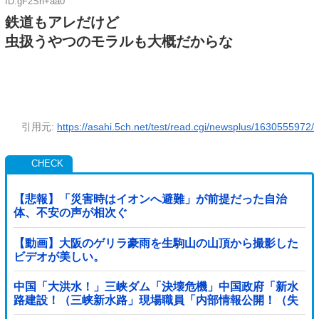
ID:gF2Sh+aa0
鉄道もアレだけど
虫扱うやつのモラルも大概だからな
引用元:
https://asahi.5ch.net/test/read.cgi/newsplus/1630555972/
【悲報】「災害時はイオンへ避難」が前提だった自治
体、不安の声が相次ぐ
【動画】大阪のゲリラ豪雨を生駒山の山頂から撮影した
ビデオが美しい。
中国「大洪水！」三峡ダム「決壊危機」中国政府「新水
路建設！（三峡新水路」現場職員「内部情報公開！（失
踪」湖南省「三峡放流情報（画像」台風13号「...