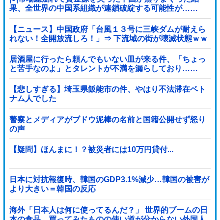
果、全世界の中国系組織が連鎖破綻する可能性が……
【ニュース】中国政府「台風１３号に三峡ダムが耐えら
れない！全開放流しろ！」⇒ 下流域の街が壊滅状態ｗｗ
ｗｗｗ
居酒屋に行ったら頼んでもいない皿が来る件、「ちょっ
と苦手なのよ」とタレントが不満を漏らしており……
【悲しすぎる】埼玉県飯能市の件、やはり不法滞在ベト
ナム人でした
警察とメディアがブドウ泥棒の名前と国籍公開せず怒り
の声
【疑問】ほんまに！？被災者には10万円貸付...
日本に対抗報復時、韓国のGDP3.1%減少…韓国の被害が
より大きい＝韓国の反応
海外「日本人は何に使ってるんだ？」 世界的ブームの日
本の食品、買ってみたものの使い道が分からない外国人