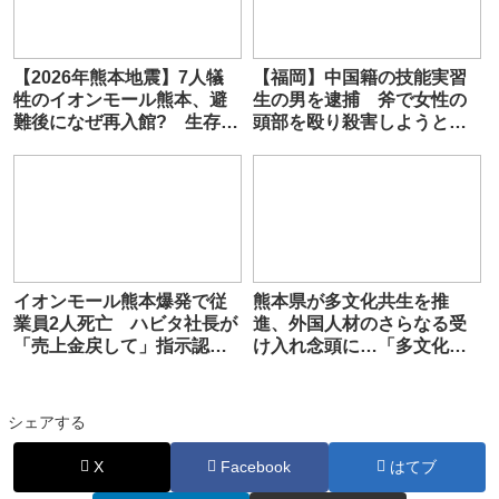
【2026年熊本地震】7人犠
【福岡】中国籍の技能実習
牲のイオンモール熊本、避
生の男を逮捕 斧で女性の
難後になぜ再入館? 生存し
頭部を殴り殺害しようとし
たテナント従業員ら証言、
た疑い 「社内の人間関係
浮かび上がる実態
でトラブルがあった」
イオンモール熊本爆発で従
熊本県が多文化共生を推
業員2人死亡 ハビタ社長が
進、外国人材のさらなる受
「売上金戻して」指示認め
け入れ念頭に…「多文化共
謝罪
生推進員」配置し生活ルー
ル周知
シェアする
X
Facebook
はてブ