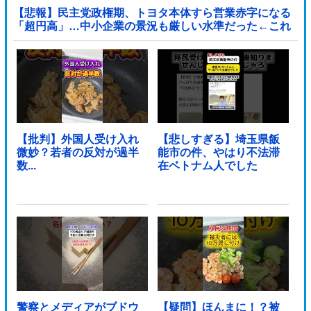
【悲報】民主党政権期、トヨタ本体すら営業赤字になる
「超円高」…中小企業の景況も厳しい水準だった←これ
エグいよな他
【批判】外国人受け入れ
【悲しすぎる】埼玉県飯
微妙？若者の反対が過半
能市の件、やはり不法滞
数...
在ベトナム人でした
警察とメディアがブドウ
【疑問】ほんまに！？被