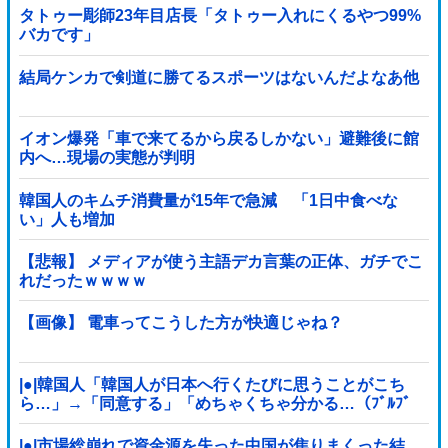
タトゥー彫師23年目店長「タトゥー入れにくるやつ99%
バカです」
結局ケンカで剣道に勝てるスポーツはないんだよなあ他
イオン爆発「車で来てるから戻るしかない」避難後に館
内へ…現場の実態が判明
韓国人のキムチ消費量が15年で急減 「1日中食べな
い」人も増加
【悲報】 メディアが使う主語デカ言葉の正体、ガチでこ
れだったｗｗｗｗ
【画像】 電車ってこうした方が快適じゃね？
|●|韓国人「韓国人が日本へ行くたびに思うことがこち
ら…」→「同意する」「めちゃくちゃ分かる…（ﾌﾞﾙﾌﾞ
ﾙ」＝韓国の反応
|●|市場総崩れで資金源を失った中国が焦りまくった結