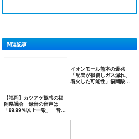
関連記事
イオンモール熊本の爆発
「配管が損傷しガス漏れ、
着火した可能性」福岡酸
素、経産省に報告
【福岡】カツアゲ疑惑の福
岡県議会 録音の音声は
「99.99％以上一致」 音声
主とみられる副議長「金の
授受がないのにそんなこと
言わん」