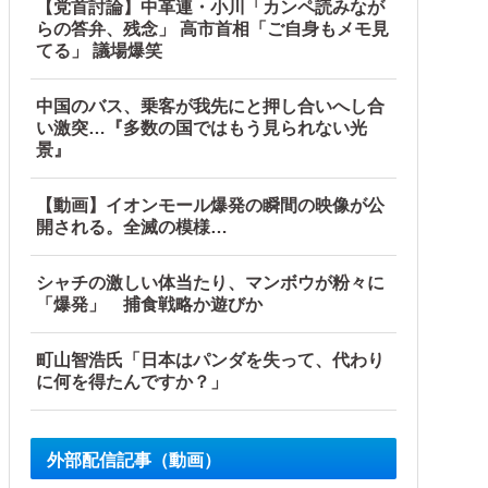
【党首討論】中革連・小川「カンペ読みなが
らの答弁、残念」 高市首相「ご自身もメモ見
てる」 議場爆笑
中国のバス、乗客が我先にと押し合いへし合
い激突…『多数の国ではもう見られない光
景』
【動画】イオンモール爆発の瞬間の映像が公
開される。全滅の模様…
シャチの激しい体当たり、マンボウが粉々に
「爆発」 捕食戦略か遊びか
町山智浩氏「日本はパンダを失って、代わり
に何を得たんですか？」
外部配信記事（動画）