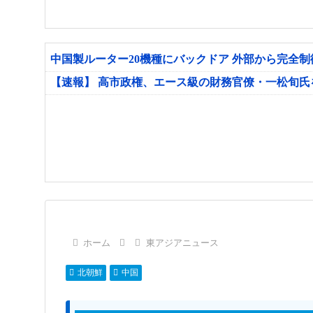
中国製ルーター20機種にバックドア 外部から完全
【速報】 高市政権、エース級の財務官僚・一松旬
ホーム
東アジアニュース
北朝鮮
中国