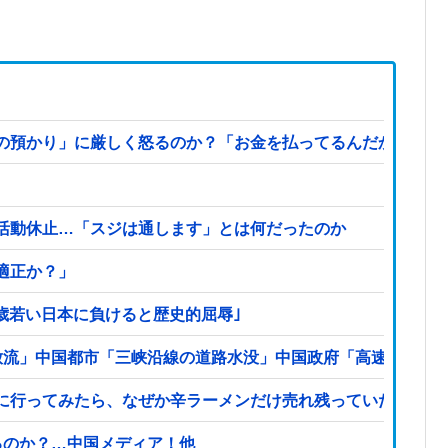
預かり」に厳しく怒るのか？「お金を払ってるんだから自由だ
活動休止…「スジは通します」とは何だったのか
適正か？」
2歳若い日本に負けると歴史的屈辱｣
放流」中国都市「三峡沿線の道路水没」中国政府「高速道路封
に行ってみたら、なぜか辛ラーメンだけ売れ残っていたんです
るのか？…中国メディア！他