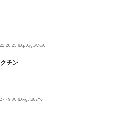
:22:28.23 ID:p3qgGCxs0
ワクチン
27:49.30 ID:vgvlB8zY0