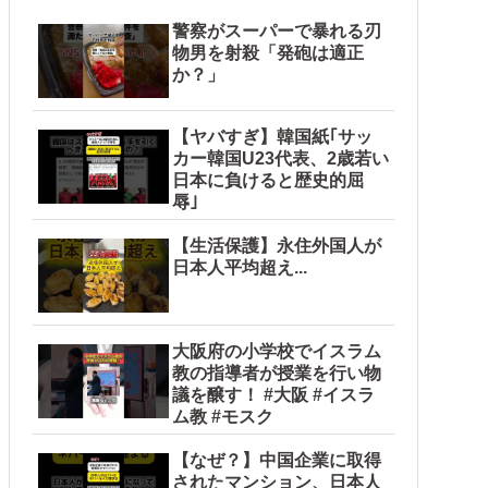
警察がスーパーで暴れる刃
物男を射殺「発砲は適正
か？」
【ヤバすぎ】韓国紙｢サッ
カー韓国U23代表、2歳若い
日本に負けると歴史的屈
辱｣
【生活保護】永住外国人が
日本人平均超え...
大阪府の小学校でイスラム
教の指導者が授業を行い物
議を醸す！ #大阪 #イスラ
ム教 #モスク
【なぜ？】中国企業に取得
されたマンション、日本人