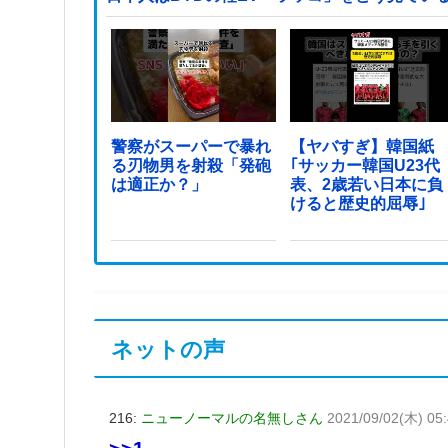
警察がスーパーで暴れ
【ヤバすぎ】韓国紙
る刃物男を射殺「発砲
｢サッカー韓国U23代
は適正か？」
表、2歳若い日本に負
けると歴史的屈辱｣
ネットの声
216:
ニューノーマルの名無しさん
2021/09/02(木) 05