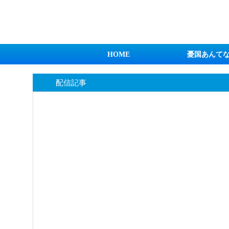
日本第一！ニュース録
HOME
憂国あんて
配信記事