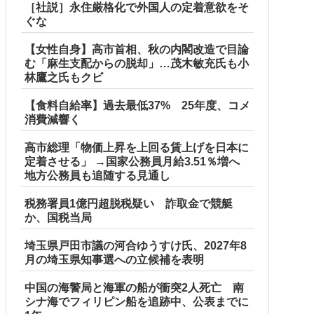
［社説］永住厳格化で外国人の定着意欲をそ
ぐな
【女性自身】高市首相、秋の内閣改造で目論
む「麻生支配からの脱却」…茂木敏充氏も小
林鷹之氏もクビ
【食料自給率】過去最低37% 25年度、コメ
消費減響く
高市総理「物価上昇を上回る賃上げを日本に
定着させる」 →国家公務員月給3.51％増へ
地方公務員も追随する見通し
税務署員1億円超脱税疑い 詐取金で競艇
か、国税当局
埼玉県戸田市議の河合ゆうすけ氏、2027年8
月の埼玉県知事選への立候補を表明
中国の海警局と海軍の船が衝突2人死亡 南
シナ海でフィリピン船を追跡中、公表までに