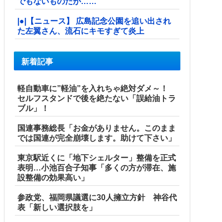
でもないものだが……
|●|【ニュース】 広島記念公園を追い出され
た左翼さん、流石にキモすぎて炎上
新着記事
軽自動車に”軽油”を入れちゃ絶対ダメ～！
セルフスタンドで後を絶たない「誤給油トラ
ブル」！
国連事務総長「お金がありません。このまま
では国連が完全崩壊します。助けて下さい」
東京駅近くに「地下シェルター」整備を正式
表明…小池百合子知事「多くの方が滞在、施
設整備の効果高い」
参政党、福岡県議選に30人擁立方針 神谷代
表「新しい選択肢を」