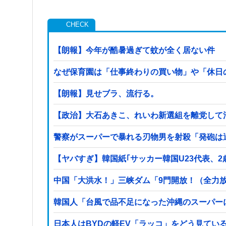
【朗報】今年が酷暑過ぎて蚊が全く居ない件
なぜ保育園は「仕事終わりの買い物」や「休日の
【朗報】見せブラ、流行る。
【政治】大石あきこ、れいわ新選組を離党して
警察がスーパーで暴れる刃物男を射殺「発砲は
【ヤバすぎ】韓国紙｢サッカー韓国U23代表、
中国「大洪水！」三峡ダム「9門開放！（全力
韓国人「台風で品不足になった沖縄のスーパー
日本人はBYDの軽EV「ラッコ」をどう見てい