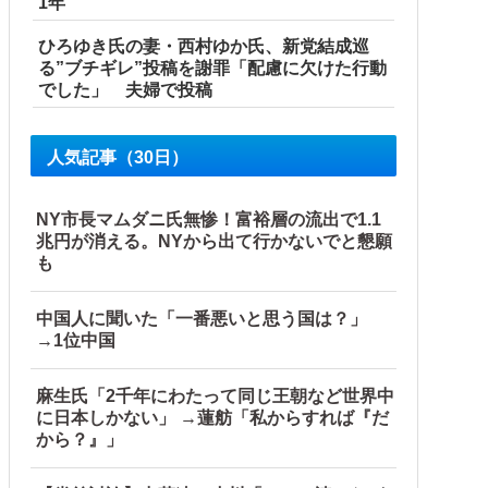
1年
ひろゆき氏の妻・西村ゆか氏、新党結成巡
る”ブチギレ”投稿を謝罪「配慮に欠けた行動
でした」 夫婦で投稿
ろ」主張する保護者 vs 「保育欠如のための施設」と諭す保
人気記事（30日）
NY市長マムダニ氏無惨！富裕層の流出で1.1
兆円が消える。NYから出て行かないでと懇願
も
中国人に聞いた「一番悪いと思う国は？」
→1位中国
鎖！」中国ダム「緊急放流に合わせて開門（土砂崩れ発生」→
麻生氏「2千年にわたって同じ王朝など世界中
に日本しかない」 →蓮舫「私からすれば『だ
…」
から？』」