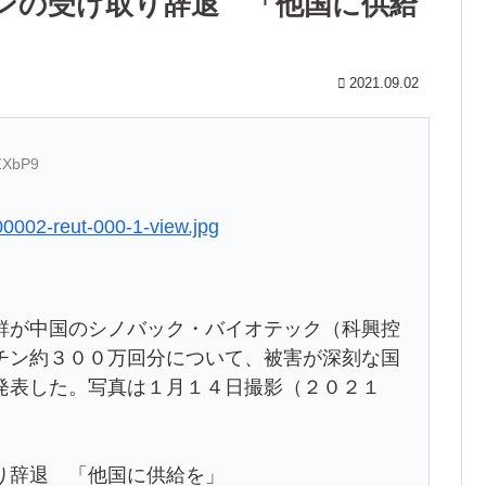
ンの受け取り辞退 「他国に供給
2021.09.02
ZXbP9
0002-reut-000-1-view.jpg
鮮が中国のシノバック・バイオテック（科興控
チン約３００万回分について、被害が深刻な国
発表した。写真は１月１４日撮影（２０２１
り辞退 「他国に供給を」