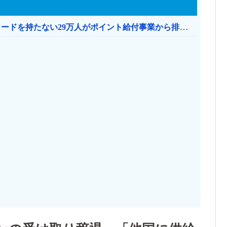
共産党「これは酷い…京都市でマイナンバーカードを持たない29万人がポイント給付事業から排除された」