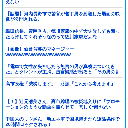
えない
【話題】河内長野市で警官が包丁男を射殺した場面の映
像が公開される。
織田信長、豊臣秀吉、徳川家康の中で大失敗しても謝っ
たら許してくれそうなのって徳川家康だよな
【画像】仙台育英のマネージャー
wwwwwwwwwwwwwwwwwww
「電車で女性が失神したら無言の男が真横についてき
た」とタレントが主張、虚言疑惑が出ると「その男の垢
を発見した」と追加主張するも……他
高市政権「減税します」→財源「これから考えます」
【！】辻元清美さん、高市総理の被災地入りに「プロモ
ーションのような動画を撮らせて、悲しく情けない！」
ｗｗｗｗｗｗｗｗｗｗｗｗｗｗ
中国人のリウさん、新エネ車で国境越えたら遠隔操作で
30時間ロックされる！