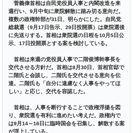
菅義偉首相は自民党役員人事と内閣改造を来
週行い、9月中旬に衆院解散に踏み切る意向だ。
複数の政権幹部が31日、明らかにした。自民党
総裁選（9月17日告示、29日投開票）は衆院選後
に先送りする。首相は衆院選の日程を10月5日公
示、17日投開票とする案を検討している。
首相は来週の党役員人事で二階俊博幹事長を
交代させる方針だ。首相は8月30日、首相官邸で
二階氏と会談し、二階氏を交代させる意向を伝
達。二階氏も「自分に遠慮なく人事をやってほ
しい」と応じ、交代を容認した。
首相は、人事を断行することで政権浮揚を図
り、衆院選を有利に進めたい考えだ。政権内で
は9月14～16日に臨時国会を召集し、解散する案
が浮上している。