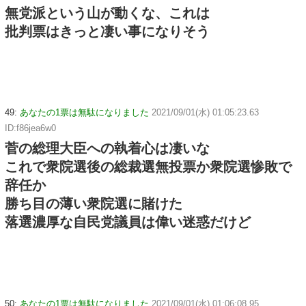
無党派という山が動くな、これは
批判票はきっと凄い事になりそう
49:
あなたの1票は無駄になりました
2021/09/01(水) 01:05:23.63
ID:f86jea6w0
菅の総理大臣への執着心は凄いな
これで衆院選後の総裁選無投票か衆院選惨敗で
辞任か
勝ち目の薄い衆院選に賭けた
落選濃厚な自民党議員は偉い迷惑だけど
50:
あなたの1票は無駄になりました
2021/09/01(水) 01:06:08.95