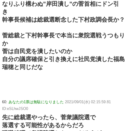
なりふり構わぬ”岸田潰し”の菅首相にドン引
き
幹事長候補は総裁選断念した下村政調会長か？
菅総裁と下村幹事長で本当に衆院選戦うつもり
か
菅は自民党を潰したいのか
自分の議席確保と引き換えに社民党潰した福島
瑞穂と同じだな
60:
あなたの1票は無駄になりました
2021/09/01(水) 02:15:59.81
ID:eSLhwJSO0
先に総裁選やったら、菅衆議院選で
落選する可能性があるからだろ