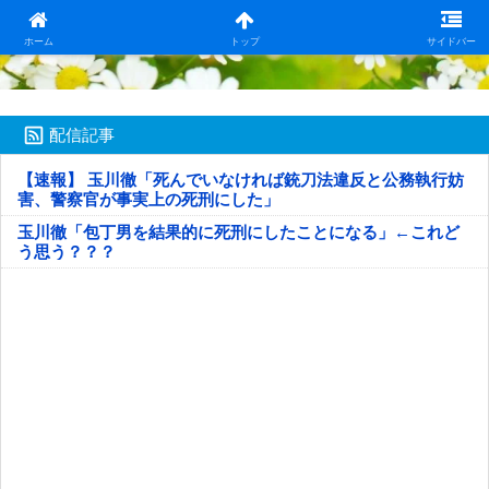
日本第一！ニュース録
ホーム
トップ
サイドバー
配信記事
【速報】 玉川徹「死んでいなければ銃刀法違反と公務執行妨
害、警察官が事実上の死刑にした」
玉川徹「包丁男を結果的に死刑にしたことになる」←これど
う思う？？？