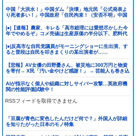
中国「大洪水！」中国ダム「決壊」地元民「公式発表よ
り死者多い！」中国政府「住民拘束！（安否不明」中国
当局「救助隊動画も削除」台風13号「三峡ダム接近中」
→
|●|【速報】農家、キレる「高市総理には愛想尽かした今
年でやめるぞ」コメ売値は生産原価の半分以下、肥料代
や燃料代は高騰
|●|反高市な自民党議員がモーニングショーに生出演、す
ると普段は自民を叩きまくりの某出演者が……
【悲報】AV女優の田野憂さん、被災地に300万円と物資
を寄付→ X民「汚い金やけど感謝！」 → 芸能人も巻き込
み大炎上 ………
AIが指示なく個人や組織に対しサイバー攻撃…英政府機
関の性能評価試験中！
RSSフィードを取得できません
「豆腐が青色に変色したんだけど何で？」外国人が詳細
を知りたがった日本のモノ特集