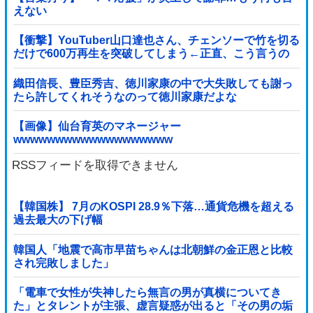
えない
【衝撃】YouTuber山口達也さん、チェンソーで竹を切る
だけで600万再生を突破してしまう←正直、こう言うの
でいいんだよなw w w w w w w w
織田信長、豊臣秀吉、徳川家康の中で大失敗しても謝っ
たら許してくれそうなのって徳川家康だよな
【画像】仙台育英のマネージャー
wwwwwwwwwwwwwwwwwww
RSSフィードを取得できません
【韓国株】 7月のKOSPI 28.9％下落…通貨危機を超える
過去最大の下げ幅
韓国人「地震で高市早苗ちゃんは北朝鮮の金正恩と比較
され完敗しました」
「電車で女性が失神したら無言の男が真横についてき
た」とタレントが主張、虚言疑惑が出ると「その男の垢