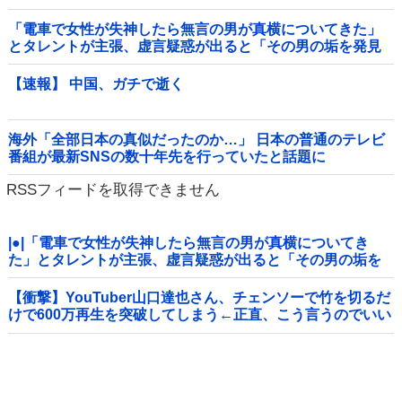
「電車で女性が失神したら無言の男が真横についてきた」
とタレントが主張、虚言疑惑が出ると「その男の垢を発見
した」と追加主張するも……他
【速報】 中国、ガチで逝く
海外「全部日本の真似だったのか…」 日本の普通のテレビ
番組が最新SNSの数十年先を行っていたと話題に
RSSフィードを取得できません
|●|「電車で女性が失神したら無言の男が真横についてき
た」とタレントが主張、虚言疑惑が出ると「その男の垢を
発見した」と追加主張するも……
【衝撃】YouTuber山口達也さん、チェンソーで竹を切るだ
けで600万再生を突破してしまう←正直、こう言うのでいい
んだよなw w w w w w w w