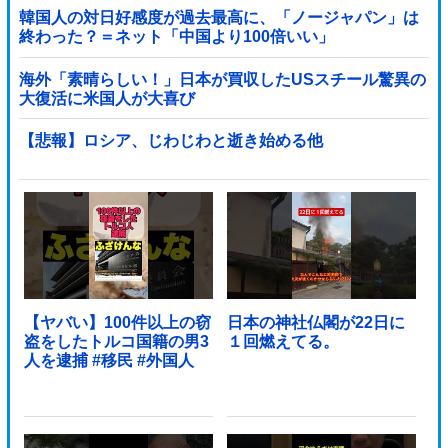
韓国人の対日好感度が過去最高に、「ノージャパン」は
終わった？＝ネット「中国より100倍いい」
海外「素晴らしい！」日本が買収したUSスチール驚異の
大復活に米国人が大喜び
【悲報】ロシア、じわじわと逝き始める他
【ヤバい】100件以上の窃
日本の神社仏閣が22日に
盗をしたトルコ国籍の男3
１回燃えてる。
人を逮捕 #移民 #外国人