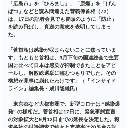
「広島市」を「ひろまし」、「原爆」を「げん
ぱつ」などと読み間違えた菅義偉首相（72）
は、17日の記者会見でも冒頭のように「防止」
を読み飛ばし、真逆の意志を表明してしまっ
た。
「菅首相は感染が収まらないことに焦っていま
す。もともと首相は、9月下旬の国連総会で主要
国に比べて日本は感染が抑制できたことをアピ
ールし、解散総選挙に臨むつもりでした。その
構想が見事に崩れたわけです」（「インサイド
ライン」編集長・歳川隆雄氏）
東京都など大都市圏で、新型コロナは “感染爆
発” の様相だ。菅首相は17日に、緊急事態宣言
の対象拡大と9月12日までの延長を決定した。報
道各社の世論調査で続々と支持率は20％台を記