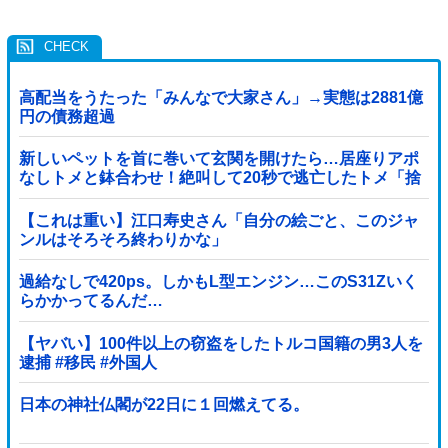
高配当をうたった「みんなで大家さん」→実態は2881億
円の債務超過
新しいペットを首に巻いて玄関を開けたら…居座りアポ
なしトメと鉢合わせ！絶叫して20秒で逃亡したトメ「捨
てないと二度と行ってあげない！」←もう来なくて大丈
夫ですｗ
【これは重い】江口寿史さん「自分の絵ごと、このジャ
ンルはそろそろ終わりかな」
過給なしで420ps。しかもL型エンジン…このS31Zいく
らかかってるんだ…
【ヤバい】100件以上の窃盗をしたトルコ国籍の男3人を
逮捕 #移民 #外国人
日本の神社仏閣が22日に１回燃えてる。