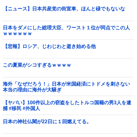
【ニュース】日本共産党の街宣車、ほんと碌でもないな
日本をダメにした総理大臣、ワースト１位が同点でこの人
ｗｗｗｗｗｗ
【悲報】ロシア、じわじわと逝き始める他
この夏菜がシコすぎるｗｗｗｗ
海外「なぜだろう！」日本が米国経済にトドメを刺さない
本当の理由に海外が大騒ぎ
【ヤバい】100件以上の窃盗をしたトルコ国籍の男3人を逮
捕 #移民 #外国人
日本の神社仏閣が22日に１回燃えてる。