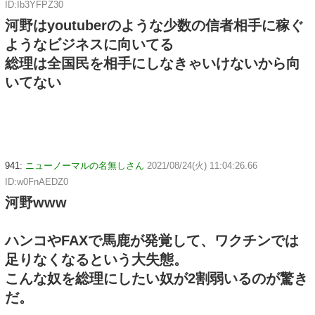
ID:Ib3YFPZ30
河野はyoutuberのような少数の信者相手に稼ぐ
ようなビジネスに向いてる
総理は全国民を相手にしなきゃいけないから向
いてない
941:
ニューノーマルの名無しさん
2021/08/24(火) 11:04:26.66
ID:w0FnAEDZ0
河野www
ハンコやFAXで馬鹿が発覚して、ワクチンでは
足りなくなるという大失態。
こんな奴を総理にしたい奴が2割弱いるのが驚き
だ。