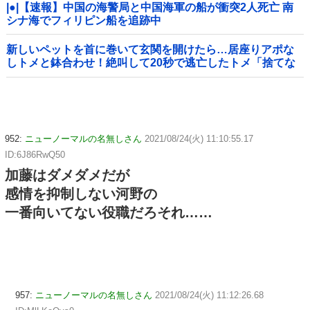
|●|【速報】中国の海警局と中国海軍の船が衝突2人死亡 南
シナ海でフィリピン船を追跡中
新しいペットを首に巻いて玄関を開けたら…居座りアポな
しトメと鉢合わせ！絶叫して20秒で逃亡したトメ「捨てな
いと二度と行ってあげない！」←もう来なくて大丈夫です
ｗ
952:
ニューノーマルの名無しさん
2021/08/24(火) 11:10:55.17
ID:6J86RwQ50
加藤はダメダメだが
感情を抑制しない河野の
一番向いてない役職だろそれ……
957:
ニューノーマルの名無しさん
2021/08/24(火) 11:12:26.68