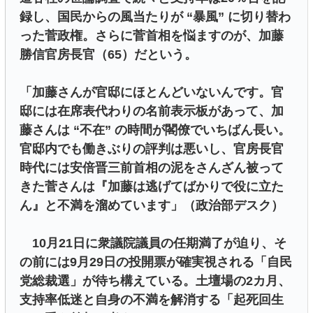
録し、国民からの風当たりが “暴風” に切り替わ
った菅政権。さらに菅首相を悩ますのが、加藤
勝信官房長官（65）だという。
「加藤さんが官邸にほとんどいないんです。官
邸には在席表代わりの名前表示板があって、加
藤さんは “不在” の時間が閣僚でいちばん長い。
官邸内でも働きぶりの評判は悪いし、官房長官
時代には安倍晋三前首相の泥をさんざん被って
きた菅さんは『加藤は逃げてばかりで役に立た
ん』と不満を溜めています」（政治部デスク）
10月21日に衆議院議員の任期満了が迫り、そ
の前には9月29日の投開票が確実視される「自民
党総裁選」が待ち構えている。土壇場の2カ月、
支持率低迷と自身の不満を解消する「起死回生