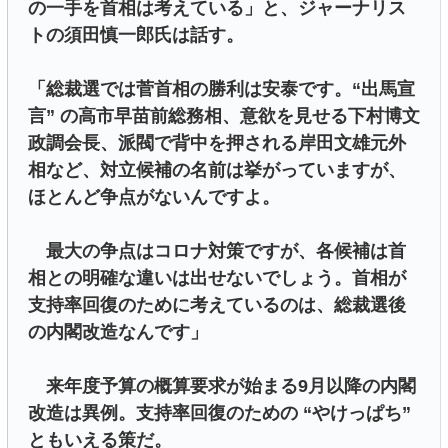
の一手を首相は考えている」と、ジャーナリス
トの須田慎一郎氏は話す。
「総裁選では菅首相の勝利は安泰です。“出馬宣
言” の高市早苗前総務相、意欲を見せる下村博文
政調会長、派閥で背中を押される岸田文雄元外
相など、対立候補の名前は挙がっていますが、
ほとんど争点がないんですよ。
最大の争点はコロナ対策ですが、各候補は首
相との明確な違いは出せないでしょう。首相が
支持率回復のために考えているのは、総裁選後
の内閣改造なんです」
来年度予算の概算要求が始まる9月以降の内閣
改造は異例。支持率回復のための “やけっぱち”
ともいえる策だ。