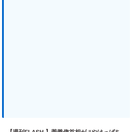
【週刊FLASH 】菅義偉首相が “やけっぱち