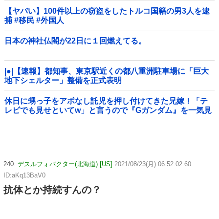
【ヤバい】100件以上の窃盗をしたトルコ国籍の男3人を逮
捕 #移民 #外国人
日本の神社仏閣が22日に１回燃えてる。
|●|【速報】都知事、東京駅近くの都八重洲駐車場に「巨大
地下シェルター」整備を正式表明
休日に甥っ子をアポなし託児を押し付けてきた兄嫁！「テ
レビでも見せといてw」と言うので『Gガンダム』を一気見
させた結果……甥っ子が重度の中二病を発症して家で大暴
れｗｗ
240:
デスルフォバクター(北海道) [US]
2021/08/23(月) 06:52:02.60
ID:aKq13BaV0
抗体とか持続すんの？