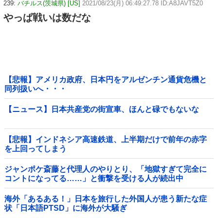
239:
バチルス(茨城県) [US]
2021/08/23(月) 06:49:27.78 ID:A8JAVT5Z0
やっぱ戦いは数だな
【悲報】アメリカ政府、日本円をアルゼンチン通貨危機と
同列扱いへ・・・
【ニュース】日本共産党の街宣車、ほんと碌でもないな
【悲報】インドネシア高速鉄道、上半期だけで前年の赤字
を上回ってしまう
wwwwwwwwwwwwwwwwwwwwwwwwwwwwwwwwwww
wwwwwwwwww他
ジャンポケ斎藤と代理人のやりとり、「地獄すぎて完全に
コントになってる……」と衝撃を受ける人が続出中
海外「あるある！」日本を旅行した外国人が患う新たな症
状「日本語PTSD」に海外が大騒ぎ