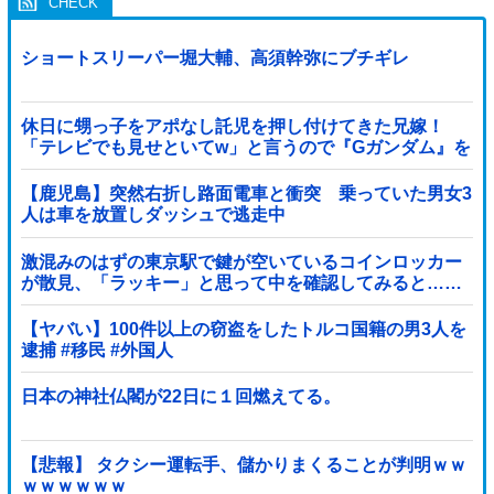
ショートスリーパー堀大輔、高須幹弥にブチギレ
休日に甥っ子をアポなし託児を押し付けてきた兄嫁！
「テレビでも見せといてw」と言うので『Gガンダム』を
一気見させた結果……甥っ子が重度の中二病を発症して
家で大暴れｗｗ
【鹿児島】突然右折し路面電車と衝突 乗っていた男女3
人は車を放置しダッシュで逃走中
激混みのはずの東京駅で鍵が空いているコインロッカー
が散見、「ラッキー」と思って中を確認してみると……
【ヤバい】100件以上の窃盗をしたトルコ国籍の男3人を
逮捕 #移民 #外国人
日本の神社仏閣が22日に１回燃えてる。
【悲報】 タクシー運転手、儲かりまくることが判明ｗｗ
ｗｗｗｗｗｗ