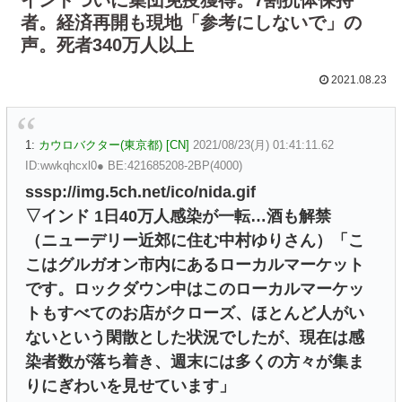
者。経済再開も現地「参考にしないで」の
声。死者340万人以上
2021.08.23
1:
カウロバクター(東京都) [CN]
2021/08/23(月) 01:41:11.62
ID:wwkqhcxl0● BE:421685208-2BP(4000)
sssp://img.5ch.net/ico/nida.gif
▽インド 1日40万人感染が一転…酒も解禁
（ニューデリー近郊に住む中村ゆりさん）「こ
こはグルガオン市内にあるローカルマーケット
です。ロックダウン中はこのローカルマーケッ
トもすべてのお店がクローズ、ほとんど人がい
ないという閑散とした状況でしたが、現在は感
染者数が落ち着き、週末には多くの方々が集ま
りにぎわいを見せています」