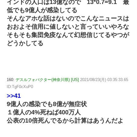
インドの人口は13億なので 13*0.7=9.1 最
低でも9億人が感染してる
そんなアホな話はないのでこんなニュースは
おおよそ信用に値しないと言っていいやろな
そもそも集団免疫なんて幻想信じてるやつが
どうかしてる
160:
デスルフォバクター(神奈川県) [US]
2021/08/23(月) 03:35:33.65
ID:TgF0cXuP0
>>41
9億人の感染でも8億が無症状
１億人の4%死ねば400万人
公表の10倍死んでるから計算はあうんだよ