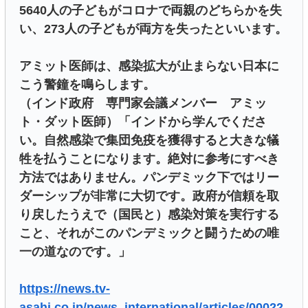
5640人の子どもがコロナで両親のどちらかを失
い、273人の子どもが両方を失ったといいます。
アミット医師は、感染拡大が止まらない日本に
こう警鐘を鳴らします。
（インド政府 専門家会議メンバー アミッ
ト・ダット医師）「インドから学んでくださ
い。自然感染で集団免疫を獲得すると大きな犠
牲を払うことになります。絶対に参考にすべき
方法ではありません。パンデミック下ではリー
ダーシップが非常に大切です。政府が信頼を取
り戻したうえで（国民と）感染対策を実行する
こと、それがこのパンデミックと闘うための唯
一の道なのです。」
https://news.tv-
asahi.co.jp/news_international/articles/00022