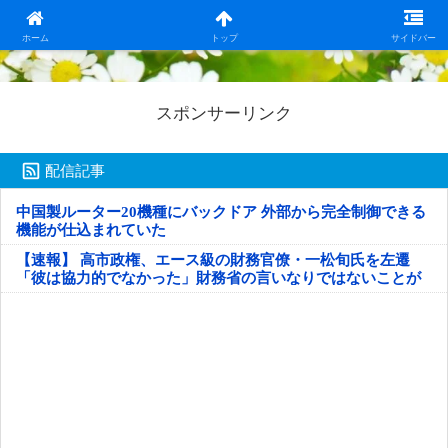
日本第一！ニュース録
ホーム
トップ
サイドバー
スポンサーリンク
配信記事
中国製ルーター20機種にバックドア 外部から完全制御できる
機能が仕込まれていた
【速報】 高市政権、エース級の財務官僚・一松旬氏を左遷
「彼は協力的でなかった」財務省の言いなりではないことが
判明