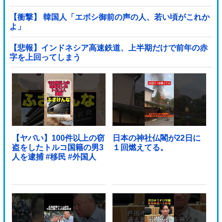
【衝撃】 韓国人「エボシ御前の声の人、若い頃がこれか
よ」
【悲報】インドネシア高速鉄道、上半期だけで前年の赤
字を上回ってしまう
wwwwwwwwwwwwwwwwwwwwwwwwwwwwwwwwww
wwwwwwwwwww他
【ヤバい】100件以上の窃
日本の神社仏閣が22日に
盗をしたトルコ国籍の男3
１回燃えてる。
人を逮捕 #移民 #外国人