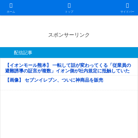
日本第一！ニュース録
ホーム
トップ
サイドバー
スポンサーリンク
配信記事
【イオンモール熊本】 一転して話が変わってくる「従業員の
避難誘導の証言が複数」イオン側が社内規定に抵触していた
疑い
【画像】 セブンイレブン、ついに神商品を販売