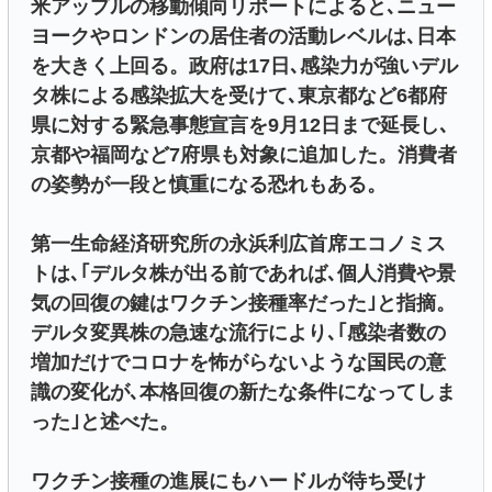
米アップルの移動傾向リポートによると､ニュー
ヨークやロンドンの居住者の活動レベルは､日本
を大きく上回る。政府は17日､感染力が強いデル
タ株による感染拡大を受けて､東京都など6都府
県に対する緊急事態宣言を9月12日まで延長し､
京都や福岡など7府県も対象に追加した。消費者
の姿勢が一段と慎重になる恐れもある。
第一生命経済研究所の永浜利広首席エコノミス
トは､｢デルタ株が出る前であれば､個人消費や景
気の回復の鍵はワクチン接種率だった｣と指摘。
デルタ変異株の急速な流行により､｢感染者数の
増加だけでコロナを怖がらないような国民の意
識の変化が､本格回復の新たな条件になってしま
った｣と述べた。
ワクチン接種の進展にもハードルが待ち受け