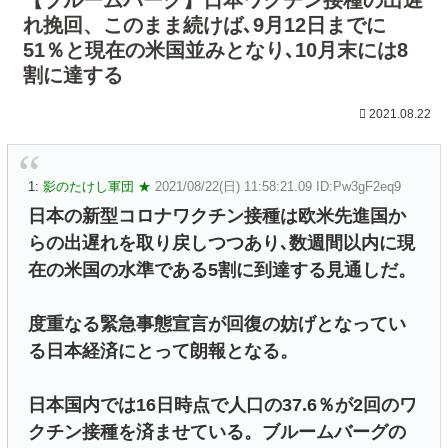
れ挽回、このまま続けば､9月12日までに
51％と現在の米国並みとなり､10月末には8
割に達する
2021.08.22
1:
影のたけし軍団 ★
2021/08/22(日) 11:58:21.09 ID:Pw3gF2eq9
日本の新型コロナワクチン接種は欧米先進国か
らの出遅れを取り戻しつつあり､数週間以内に現
在の米国の水準である5割に到達する見通しだ。
度重なる緊急事態宣言が回復の妨げとなってい
る日本経済にとって朗報となる。
日本国内では16日時点で人口の37.6％が2回のワ
クチン接種を済ませている。ブルームバーグの