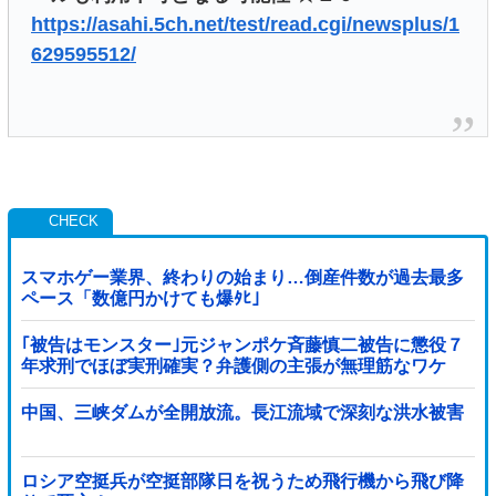
https://asahi.5ch.net/test/read.cgi/newsplus/1
629595512/
スマホゲー業界、終わりの始まり…倒産件数が過去最多
ペース「数億円かけても爆ﾀﾋ」
｢被告はモンスター｣元ジャンポケ斉藤慎二被告に懲役７
年求刑でほぼ実刑確実？弁護側の主張が無理筋なワケ
中国、三峡ダムが全開放流。長江流域で深刻な洪水被害
ロシア空挺兵が空挺部隊日を祝うため飛行機から飛び降