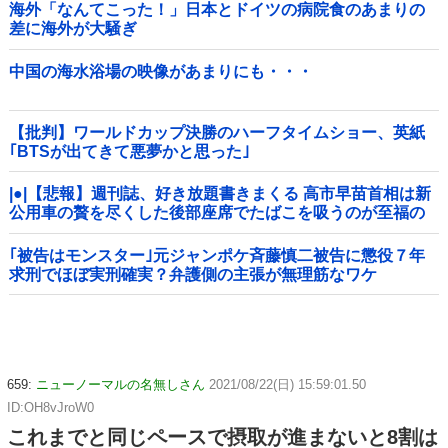
海外「なんてこった！」日本とドイツの病院食のあまりの
差に海外が大騒ぎ
中国の海水浴場の映像があまりにも・・・
【批判】ワールドカップ決勝のハーフタイムショー、英紙
｢BTSが出てきて悪夢かと思った｣
|●|【悲報】週刊誌、好き放題書きまくる 高市早苗首相は新
公用車の贅を尽くした後部座席でたばこを吸うのが至福の
時間「どんどん延びる乗車時間」
｢被告はモンスター｣元ジャンポケ斉藤慎二被告に懲役７年
求刑でほぼ実刑確実？弁護側の主張が無理筋なワケ
659:
ニューノーマルの名無しさん
2021/08/22(日) 15:59:01.50
ID:OH8vJroW0
これまでと同じペースで摂取が進まないと8割は