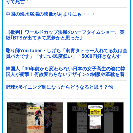
りて死亡！
中国の海水浴場の映像があまりにも・・・
【批判】ワールドカップ決勝のハーフタイムショー、英
紙｢BTSが出てきて悪夢かと思った｣
彫り師YouTuber・しげち「刺青タトゥー入れてる奴は全
員バカです」「すごい民度低い」「5000円好きなんす
よ、バカって」
韓国人「30年前から変わらない日本の女子高生の姿に韓
国人が衝撃！何故変わらないデザインの制服や革靴を着
用し続けるのか？」
野球が6イニング制になったらどうなると思う？他