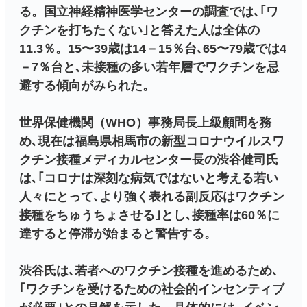
る。国立神経精神医学センターの調査では､｢ワ
クチンを打ちたくない｣と答えた人は全体の
11.3％。15〜39歳は14－15％台､65〜79歳では4
－7％台と､未接種の多い若年層でワクチンを忌
避する傾向がみられた。
世界保健機関（WHO）事務局長上級顧問を務
め､現在は福島県相馬市の新型コロナウイルスワ
クチン接種メディカルセンター長の渋谷健司氏
は､｢コロナは深刻な病気ではないと考える若い
人々にとって､より強く表れる副反応はワクチン
接種をちゅうちょさせる｣とし､接種率は60％に
達すると停滞が始まると警告する。
渋谷氏は､若者へのワクチン接種を進めるため､
｢ワクチンを受けるための社会的インセンティブ