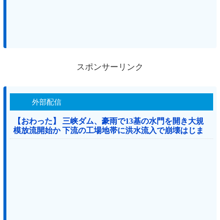
スポンサーリンク
外部配信
【おわった】 三峡ダム、豪雨で13基の水門を開き大規
模放流開始か 下流の工場地帯に洪水流入で崩壊はじま
る