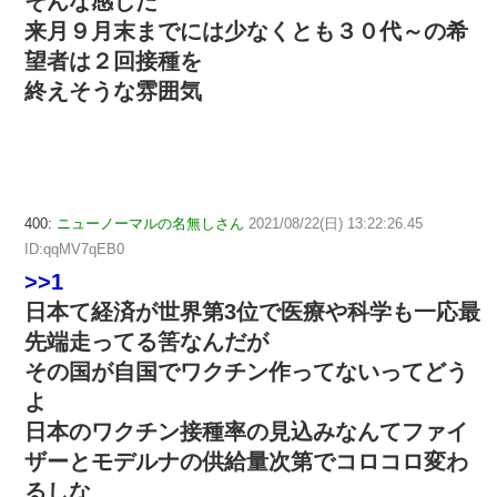
そんな感じだ
来月９月末までには少なくとも３０代～の希
望者は２回接種を
終えそうな雰囲気
400:
ニューノーマルの名無しさん
2021/08/22(日) 13:22:26.45
ID:qqMV7qEB0
>>1
日本て経済が世界第3位で医療や科学も一応最
先端走ってる筈なんだが
その国が自国でワクチン作ってないってどう
よ
日本のワクチン接種率の見込みなんてファイ
ザーとモデルナの供給量次第でコロコロ変わ
るしな