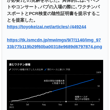
が必要｣との見解を示した。具体的には､イベン
トやコンサート､パブの入場の際に､ワクチンパ
スポートとPCR検査の陰性証明書を提示するこ
とを提案した。
https://toyokeizai.net/articles/-/449244
https://tk.ismcdn.jp/mwimgs/9/7/1140/img_97
33b77b119b29f60ba00318e9689d6797874.png