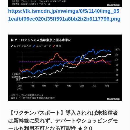
https://tk.ismcdn.jp/mwimgs/0/5/1140/img_05
1eafbf96ec020d35ff591a8bb2b2b6117796.png
【ワクチンパスポート】導入されれば未接種者
は新幹線に乗れず、デパートやショッピングモ
ールも利用不可となる可能性 ★２０