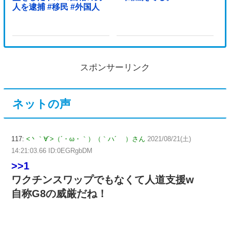
人を逮捕 #移民 #外国人
スポンサーリンク
ネットの声
117:
<丶｀∀´>（´・ω・｀）（｀ハ´ ）さん
2021/08/21(土)
14:21:03.66 ID:0EGRgbDM
>>1
ワクチンスワップでもなくて人道支援w
自称G8の威厳だね！