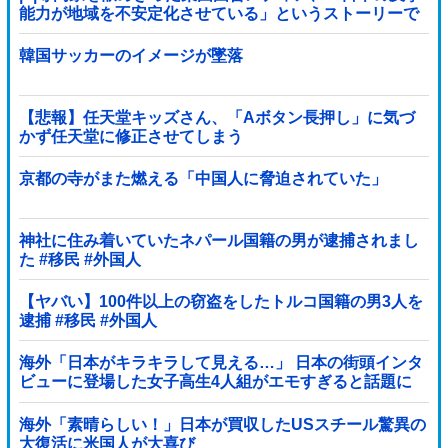
能力が地域を不安定化させている」というストーリーで
番組制作を進めようとするも……
韓国サッカーのイメージが墜落
【悲報】任天堂キッズさん、「Aボタン長押し」に気づ
かず任天堂に修正させてしまう
京都の寺がまた燃える「中国人に脅迫されていた」
神社に住み着いていたネパール国籍の男が逮捕されまし
た #移民 #外国人
【ヤバい】100件以上の窃盗をしたトルコ国籍の男3人を
逮捕 #移民 #外国人
海外「日本がキラキラして見える…」 日本の街頭インタ
ビューに登場した女子高生4人組がエモすぎると話題に
海外「素晴らしい！」日本が買収したUSスチール驚異の
大復活に米国人が大喜び