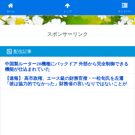
日本第一！ニュース録
ホーム
トップ
サイドバー
スポンサーリンク
配信記事
中国製ルーター20機種にバックドア 外部から完全制御できる
機能が仕込まれていた
【速報】 高市政権、エース級の財務官僚・一松旬氏を左遷
「彼は協力的でなかった」財務省の言いなりではないことが
判明