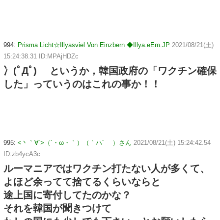
994:
Prisma Licht☆Illyasviel Von Einzbern ◆Illya.eEm.JP
2021/08/21(土)
15:24:38.31 ID:MPAjHDZc
冫(ﾟДﾟ) というか，韓国政府の「ワクチン確保
した」っていうのはこれの事か！！
995:
<丶｀∀´>（´・ω・｀）（｀ハ´ ）さん
2021/08/21(土) 15:24:42.54
ID:zb4ycA3c
ルーマニアではワクチン打たない人が多くて、
よほど余ってて捨てるくらいならと
途上国に寄付してたのかな？
それを韓国が聞きつけて