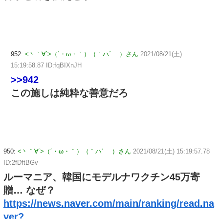
952:
<丶｀∀´>（´・ω・｀）（｀ハ´ ）さん
2021/08/21(土)
15:19:58.87 ID:fqBIXnJH
>>942
この施しは純粋な善意だろ
950:
<丶｀∀´>（´・ω・｀）（｀ハ´ ）さん
2021/08/21(土) 15:19:57.78
ID:2fDftBGv
ルーマニア、韓国にモデルナワクチン45万寄
贈… なぜ？
https://news.naver.com/main/ranking/read.na
ver?