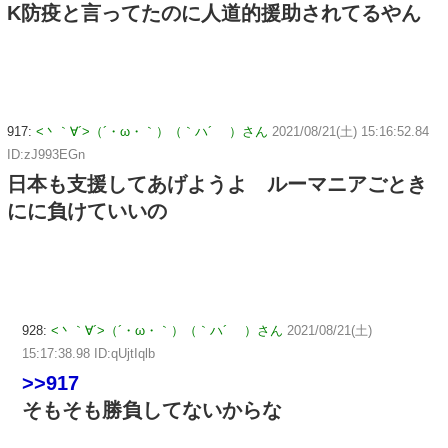
K防疫と言ってたのに人道的援助されてるやん
917:
<丶｀∀´>（´・ω・｀）（｀ハ´ ）さん
2021/08/21(土) 15:16:52.84
ID:zJ993EGn
日本も支援してあげようよ ルーマニアごとき
にに負けていいの
928:
<丶｀∀´>（´・ω・｀）（｀ハ´ ）さん
2021/08/21(土)
15:17:38.98 ID:qUjtIqlb
>>917
そもそも勝負してないからな