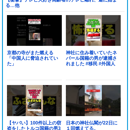
る…他
京都の寺がまた燃える
神社に住み着いていたネ
「中国人に脅迫されてい
パール国籍の男が逮捕さ
た」
れました #移民 #外国人
【ヤバい】100件以上の窃
日本の神社仏閣が22日に
盗をしたトルコ国籍の男3
１回燃えてる。