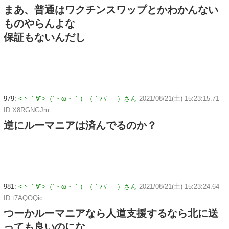
まあ、普通はワクチンスワップとかわかんない
ものやらんよな
保証もないんだし
979:
<丶｀∀´>（´・ω・｀）（｀ハ´ ）さん
2021/08/21(土) 15:23:15.71
ID:X8RGNGJm
逆にルーマニアは済んでるのか？
981:
<丶｀∀´>（´・ω・｀）（｀ハ´ ）さん
2021/08/21(土) 15:23:24.64
ID:t7AQOQic
つーかルーマニアなら人道支援するなら北に送
っても良いのにな。