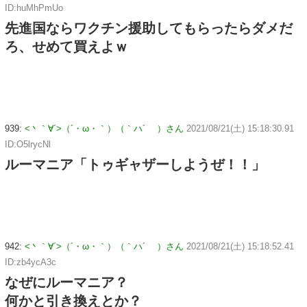
ID:huMhPmUo
先進国ならワクチン援助してもらったらダメだ
ろ、せめて買えよｗ
939:
<丶｀∀´>（´・ω・｀）（｀ハ´ ）さん
2021/08/21(土) 15:18:30.91
ID:O5lrycNl
ルーマニア「トゥギャザーしようぜ！！」
942:
<丶｀∀´>（´・ω・｀）（｀ハ´ ）さん
2021/08/21(土) 15:18:52.41
ID:zb4ycA3c
なぜにルーマニア？
何かと引き換えとか？