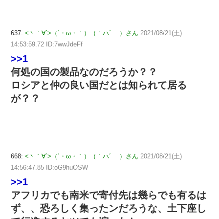
637:
<丶｀∀´>（´・ω・｀）（｀ハ´ ）さん
2021/08/21(土)
14:53:59.72 ID:7wwJdeFf
>>1
何処の国の製品なのだろうか？？
ロシアと仲の良い国だとは知られて居る
が？？
668:
<丶｀∀´>（´・ω・｀）（｀ハ´ ）さん
2021/08/21(土)
14:56:47.85 ID:oG9huOSW
>>1
アフリカでも南米で寄付先は幾らでも有るは
ず、、恐ろしく集ったンだろうな、土下座し