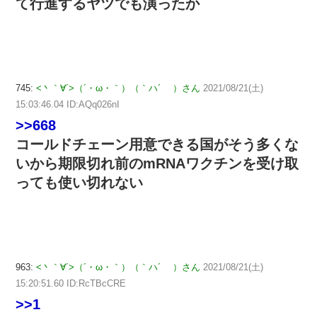
て行進するヤツでも演ったか
745:
<丶｀∀´>（´・ω・｀）（｀ハ´ ）さん
2021/08/21(土)
15:03:46.04 ID:AQq026nI
>>668
コールドチェーン用意できる国がそう多くな
いから期限切れ前のmRNAワクチンを受け取
っても使い切れない
963:
<丶｀∀´>（´・ω・｀）（｀ハ´ ）さん
2021/08/21(土)
15:20:51.60 ID:RcTBcCRE
>>1