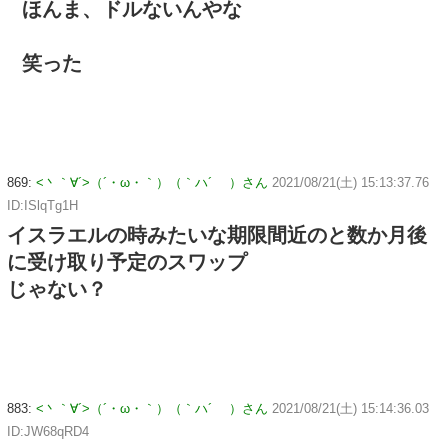
ほんま、ドルないんやな
笑った
869:
<丶｀∀´>（´・ω・｀）（｀ハ´ ）さん
2021/08/21(土) 15:13:37.76
ID:ISlqTg1H
イスラエルの時みたいな期限間近のと数か月後
に受け取り予定のスワップ
じゃない？
883:
<丶｀∀´>（´・ω・｀）（｀ハ´ ）さん
2021/08/21(土) 15:14:36.03
ID:JW68qRD4