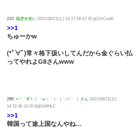
210:
猛虎弁使い
2021/08/21(土) 14:27:58.47 ID:gCLKCwaK
>>1
ちゅーかw
(*ﾟ∀ﾟ)常々格下扱いしてんだから金ぐらい払
ってやれよG8さんwww
288:
<丶｀∀´>（´・ω・｀）（｀ハ´ ）さん
2021/08/21(土)
14:32:46.10 ID:9qDsWHLC
>>1
韓国って途上国なんやね…