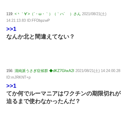
119:
<丶｀∀´>（´・ω・｀）（｀ハ´ ）さん
2021/08/21(土)
14:21:13.83 ID:FFDbpzwP
>>1
なんか北と間違えてない？
156:
清純派うさぎ症候群 ◆dKZ7GhxA2I
2021/08/21(土) 14:24:00.28
ID:mJRKNT+p
>>1
てか何でルーマニアはワクチンの期限切れが
迫るまで使わなかったんだ？