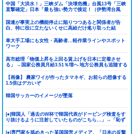
中国「大洪水！」三峡ダム「決壊危機」台風13号「三峡
直撃確定」日本「最も強い勢力で接近！（伊勢湾台風
級」台風13号と15号「中国本土でぶつかり合...
国連が事実上の機能停止に陥りつつあると関係者が告
白、特に役に立たないくせに高給だけ毟り取った結
果……他
車大手工場にも女性・高齢者…軽作業ラインやスポット
ワーク
高市総理「物価上昇を上回る賃上げを日本に定着させ
る」 →国家公務員月給3.51％増へ 地方公務員も追随する
見通し
【画像】 農家ワイが作ったタマネギ、お前らの想像する
1.5倍はデカいぞ
韓国サッカーのイメージが墜落
|●|韓国人「過去のW杯で韓国代表がドーピング検査をす
り抜けるように注射していたものがこちら…」→「恥ず
かしい…（ﾌﾞﾙﾌﾞﾙ」＝韓国の反応
|●|専門家を舐めきった某国国営メディア、「日本の反撃