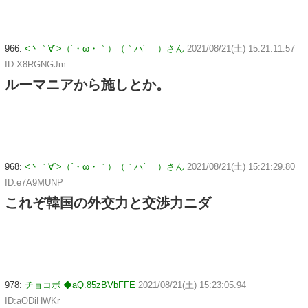
966:
<丶｀∀´>（´・ω・｀）（｀ハ´ ）さん
2021/08/21(土) 15:21:11.57
ID:X8RGNGJm
ルーマニアから施しとか。
968:
<丶｀∀´>（´・ω・｀）（｀ハ´ ）さん
2021/08/21(土) 15:21:29.80
ID:e7A9MUNP
これぞ韓国の外交力と交渉力ニダ
978:
チョコボ ◆aQ.85zBVbFFE
2021/08/21(土) 15:23:05.94
ID:aODiHWKr