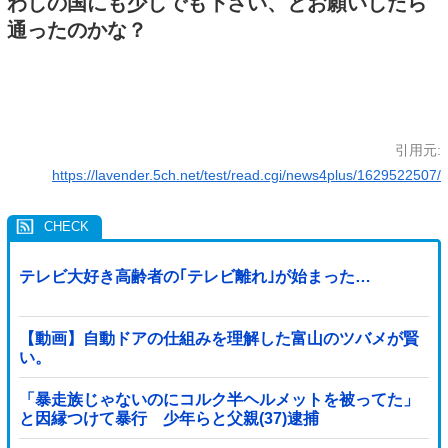
わしの国にも少しでも下さい、とお願いしたら
通ったのかな？
引用元:
https://lavender.5ch.net/test/read.cgi/news4plus/1629522507/
テレビ大好き高齢者の｢テレビ離れ｣が始まった…
【動画】自動ドアの仕組みを理解した富山のツバメが賢
い。
「暴走族じゃないのにコルク半ヘルメットを被ってた」
と因縁つけて暴行 少年らと父親(37)逮捕