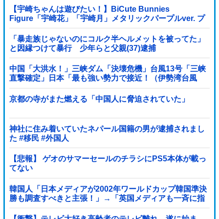
【宇崎ちゃんは遊びたい！】BiCute Bunnies
Figure「宇崎花」「宇崎月」メタリックパープルver. プ
ライズフィギュア【ラウンドワン限定で展開決定】
「暴走族じゃないのにコルク半ヘルメットを被ってた」
と因縁つけて暴行 少年らと父親(37)逮捕
中国「大洪水！」三峡ダム「決壊危機」台風13号「三峡
直撃確定」日本「最も強い勢力で接近！（伊勢湾台風
級」台風13号と15号「中国本土でぶつかり合...
京都の寺がまた燃える「中国人に脅迫されていた」
神社に住み着いていたネパール国籍の男が逮捕されまし
た #移民 #外国人
【悲報】 ゲオのサマーセールのチラシにPS5本体が載っ
てない
韓国人「日本メディアが2002年ワールドカップ韓国準決
勝も調査すべきと主張！」→「英国メディアも一斉に指
摘‥」
【衝撃】テレビ大好き高齢者のテレビ離れ、遂に始ま