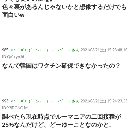
色々裏があるんじゃないかと想像するだけでも
面白いw
985:
<丶｀∀´>（´・ω・｀）（｀ハ´ ）さん
2021/08/21(土) 15:23:48.16
ID:Q/0+ypJd
なんで韓国はワクチン確保できなかったの？
993:
<丶｀∀´>（´・ω・｀）（｀ハ´ ）さん
2021/08/21(土) 15:24:23.23
ID:X8RGNGJm
調べたら現在時点でルーマニアの二回接種が
25%なんだけど、どーゆーことなのかと。