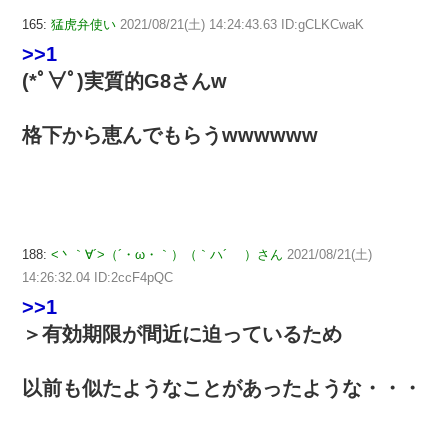
165:
猛虎弁使い
2021/08/21(土) 14:24:43.63 ID:gCLKCwaK
>>1
(*ﾟ∀ﾟ)実質的G8さんw
格下から恵んでもらうwwwwww
188:
<丶｀∀´>（´・ω・｀）（｀ハ´ ）さん
2021/08/21(土)
14:26:32.04 ID:2ccF4pQC
>>1
＞有効期限が間近に迫っているため
以前も似たようなことがあったような・・・