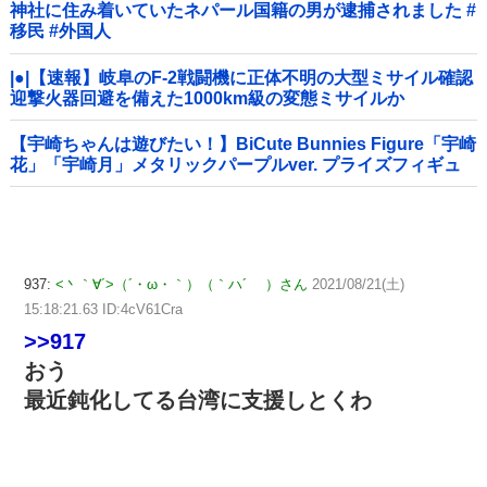
神社に住み着いていたネパール国籍の男が逮捕されました #
移民 #外国人
|●|【速報】岐阜のF-2戦闘機に正体不明の大型ミサイル確認
迎撃火器回避を備えた1000km級の変態ミサイルか
【宇崎ちゃんは遊びたい！】BiCute Bunnies Figure「宇崎
花」「宇崎月」メタリックパープルver. プライズフィギュ
ア【ラウンドワン限定で展開決定】
937:
<丶｀∀´>（´・ω・｀）（｀ハ´ ）さん
2021/08/21(土)
15:18:21.63 ID:4cV61Cra
>>917
おう
最近鈍化してる台湾に支援しとくわ