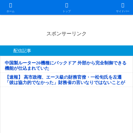
日本第一！ニュース録
ホーム
トップ
サイドバー
スポンサーリンク
配信記事
中国製ルーター20機種にバックドア 外部から完全制御できる
機能が仕込まれていた
【速報】 高市政権、エース級の財務官僚・一松旬氏を左遷
「彼は協力的でなかった」財務省の言いなりではないことが
判明