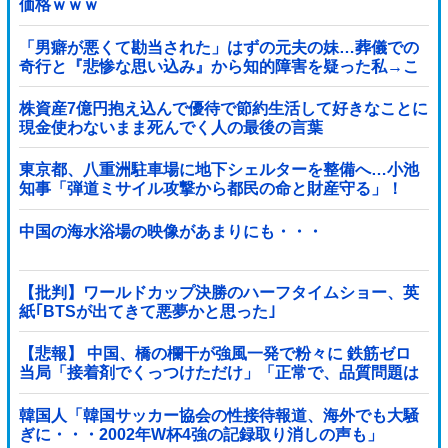
価格ｗｗｗ
「男癖が悪くて勘当された」はずの元夫の妹…葬儀での
奇行と『悲惨な思い込み』から知的障害を疑った私→こ
っそり病院へ誘導し行政保護させた話
株資産7億円抱え込んで優待で節約生活して好きなことに
現金使わないまま死んでく人の最後の言葉
東京都、八重洲駐車場に地下シェルターを整備へ…小池
知事「弾道ミサイル攻撃から都民の命と財産守る」！
中国の海水浴場の映像があまりにも・・・
【批判】ワールドカップ決勝のハーフタイムショー、英
紙｢BTSが出てきて悪夢かと思った｣
【悲報】 中国、橋の欄干が強風一発で粉々に 鉄筋ゼロ
当局「接着剤でくっつけただけ」「正常で、品質問題は
ない」
韓国人「韓国サッカー協会の性接待報道、海外でも大騒
ぎに・・・2002年W杯4強の記録取り消しの声も」