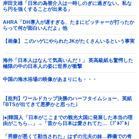
岸田文雄「日米の為替介入は一時しのぎに過ぎない。私な
ら円を強くすることが出来る」
AHRA「DH導入が遅すぎる、たまにピッチャーが打ったか
らって何が面白いんだよ」他
【画像】 このハゲにやられたJKがたくさんいるという事実
海外「日本人はなんて気高いんだ！」 英高級紙も驚愕した
極限の中の日本人の姿に世界が衝撃
中国の海水浴場の映像があまりにも・・・
【批判】ワールドカップ決勝のハーフタイムショー、英紙
｢BTSが出てきて悪夢かと思った｣
|●|韓国人「日本がここまでの観光大国に発展した本当の理
由がこちら…」→「昔から日本は愛されてた…（ﾌﾞﾙﾌﾞﾙ」
＝韓国の反応
「男癖が悪くて勘当された」はずの元夫の妹…葬儀での奇