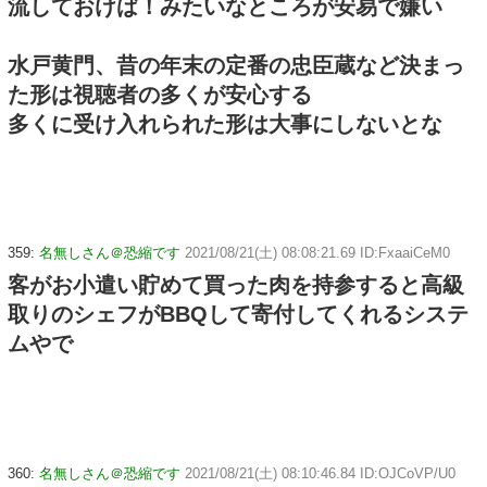
流しておけば！みたいなところが安易で嫌い
水戸黄門、昔の年末の定番の忠臣蔵など決まっ
た形は視聴者の多くが安心する
多くに受け入れられた形は大事にしないとな
359:
名無しさん＠恐縮です
2021/08/21(土) 08:08:21.69 ID:FxaaiCeM0
客がお小遣い貯めて買った肉を持参すると高級
取りのシェフがBBQして寄付してくれるシステ
ムやで
360:
名無しさん＠恐縮です
2021/08/21(土) 08:10:46.84 ID:OJCoVP/U0