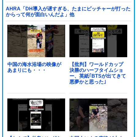
→「マジで国の恥だ」「2002年まで疑う価値があ...
AHRA「DH導入が遅すぎる、たまにピッチャーが打った
からって何が面白いんだよ」他
中国の海水浴場の映像が
【批判】ワールドカップ
あまりにも・・・
決勝のハーフタイムショ
ー、英紙｢BTSが出てきて
悪夢かと思った｣