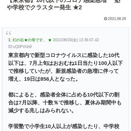
や学校でクラスター発生 ★2
2021.08.20
1:
幻の右★の母です。 ★
2021/08/20(金) 13:36:07.42
ID:sQ0PtXih9
東京都内で新型コロナウイルスに感染した10代
以下は、7月上旬はおおむね1日当たり100人以下
で推移していたが、新規感染者の急増に伴って
増え、19日は856人となった。
都によると、感染者全体に占める10代以下の割
合は7月以降、十数％で推移し、夏休み期間中も
減少する兆しはみられない。
学習塾で小学生10人以上が感染したり、中学校