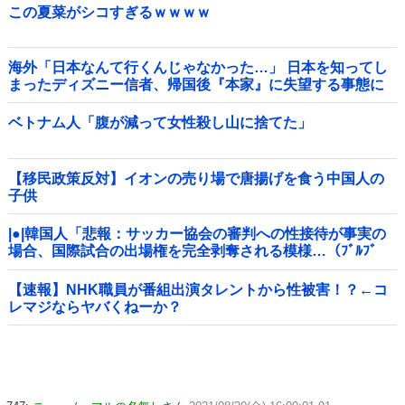
この夏菜がシコすぎるｗｗｗｗ
海外「日本なんて行くんじゃなかった…」 日本を知ってし
まったディズニー信者、帰国後『本家』に失望する事態に
ベトナム人「腹が減って女性殺し山に捨てた」
【移民政策反対】イオンの売り場で唐揚げを食う中国人の
子供
|●|韓国人「悲報：サッカー協会の審判への性接待が事実の
場合、国際試合の出場権を完全剥奪される模様…（ﾌﾞﾙﾌﾞ
ﾙ」＝韓国の反応
【速報】NHK職員が番組出演タレントから性被害！？←コ
レマジならヤバくねーか？