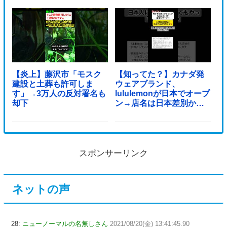
【炎上】藤沢市「モスク
【知ってた？】カナダ発
建設と土葬も許可しま
ウェアブランド、
す」→3万人の反対署名も
lululemonが日本でオープ
却下
ン→店名は日本差別から
できた？
スポンサーリンク
ネットの声
28:
ニューノーマルの名無しさん
2021/08/20(金) 13:41:45.90