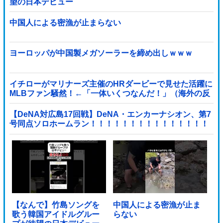
望の日本デビュー
中国人による密漁が止まらない
ヨーロッパが中国製メガソーラーを締め出しｗｗｗ
イチローがマリナーズ主催のHRダービーで見せた活躍に
MLBファン騒然！←「一体いくつなんだ！」（海外の反
応）
【DeNA対広島17回戦】DeNA・エンカーナシオン、第7
号同点ソロホームラン！！！！！！！！！！！！！！！
他
【なんで】竹島ソングを
中国人による密漁が止ま
歌う韓国アイドルグルー
らない