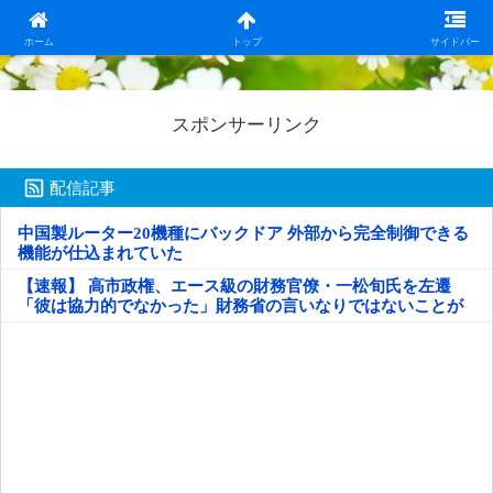
日本第一！ニュース録
ホーム
トップ
サイドバー
スポンサーリンク
配信記事
中国製ルーター20機種にバックドア 外部から完全制御できる
機能が仕込まれていた
【速報】 高市政権、エース級の財務官僚・一松旬氏を左遷
「彼は協力的でなかった」財務省の言いなりではないことが
判明