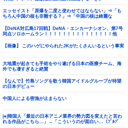
エッセイスト「原爆を二度と使わせてはならない」⇒「も
ちろん中国の核も非難する？」⇒「中国の核は綺麗な
核！」
【DeNA対広島17回戦】DeNA・エンカーナシオン、第7号
同点ソロホームラン！！！！！！！！！！！！！！！他
【画像】 このハゲにやられたJKがたくさんいるという事実
大地震が起きても手術をやり遂げる日本の医療チーム、海
外でも凄すぎると絶賛
【なんで】竹島ソングを歌う韓国アイドルグループが待望
の日本デビュー
中国人による密漁が止まらない
|●|韓国人「最近の日本アニメ業界の勢力図を変えたと言わ
れる作品がこちら…」→「こういうのが面白い…（ﾌﾞﾙﾌﾞ
ﾙ」＝韓国の反応