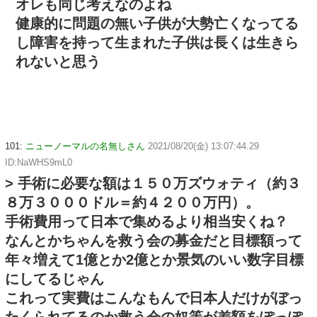
オレも同じ考えなのよね
健康的に問題の無い子供が大勢亡くなってる
し障害を持って生まれた子供は長くは生きら
れないと思う
101:
ニューノーマルの名無しさん
2021/08/20(金) 13:07:44.29
ID:NaWHS9mL0
> 手術に必要な額は１５０万ズウォティ（約３
８万３０００ドル＝約４２００万円）。
手術費用って日本で集めるより相当安くね？
なんとかちゃんを救う会の募金だと目標額って
年々増えて1億とか2億とか景気のいい数字目標
にしてるじゃん
これって実費はこんなもんで日本人だけがぼっ
たくられてるのか救う会の奴等が差額をぽっぽ