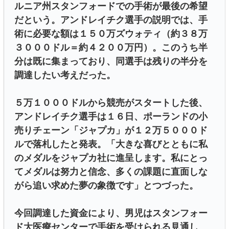
ルニア州スタンフォードでの手術が最後の希望
だという。アンドレイチク選手の説明では、手
術に必要な額は１５０万ズウォティ（約３８万
３０００ドル＝約４２００万円）。このうち半
分は既に集まっており、同選手は残りの半分を
調達したい考えだった。
５万１０００ドルから競売がスタートした後、
アンドレイチク選手は１６日、ポーランドの小
売りチェーン「ジャプカ」が１２万５０００ド
ルで落札したと発表。「大きな喜びとともに私
のメダルをジャプカ社に進呈します。私にとっ
てメダルは努力と信念、多くの課題に直面しな
がら追い求めた夢の象徴です」とつづった。
今回調達した資金により、男児はスタンフォー
ド大医療センターで手術を受けられる見通し