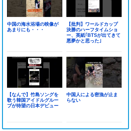
中国の海水浴場の映像が
【批判】ワールドカップ
あまりにも・・・
決勝のハーフタイムショ
ー、英紙｢BTSが出てきて
悪夢かと思った｣
【なんで】竹島ソングを
中国人による密漁が止ま
歌う韓国アイドルグルー
らない
プが待望の日本デビュー