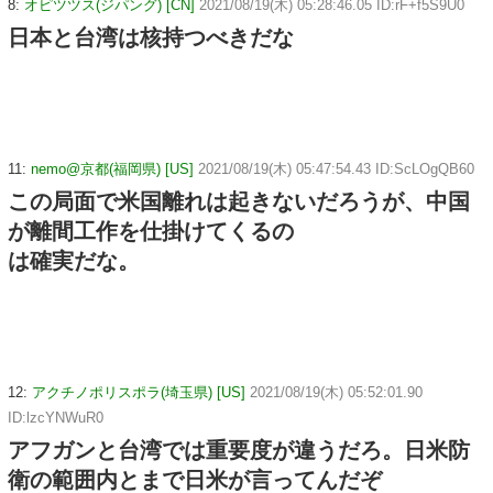
8:
オピツツス(ジパング) [CN]
2021/08/19(木) 05:28:46.05 ID:rF+f5S9U0
日本と台湾は核持つべきだな
11:
nemo@京都(福岡県) [US]
2021/08/19(木) 05:47:54.43 ID:ScLOgQB60
この局面で米国離れは起きないだろうが、中国
が離間工作を仕掛けてくるの
は確実だな。
12:
アクチノポリスポラ(埼玉県) [US]
2021/08/19(木) 05:52:01.90
ID:lzcYNWuR0
アフガンと台湾では重要度が違うだろ。日米防
衛の範囲内とまで日米が言ってんだぞ