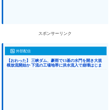
スポンサーリンク
外部配信
【おわった】 三峡ダム、豪雨で13基の水門を開き大規
模放流開始か 下流の工場地帯に洪水流入で崩壊はじま
る