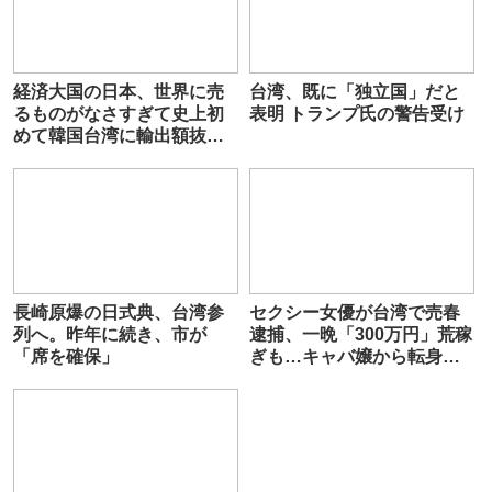
経済大国の日本、世界に売
台湾、既に「独立国」だと
るものがなさすぎて史上初
表明 トランプ氏の警告受け
めて韓国台湾に輸出額抜か
され
長崎原爆の日式典、台湾参
セクシー女優が台湾で売春
列へ。昨年に続き、市が
逮捕、一晩「300万円」荒稼
「席を確保」
ぎも…キャバ嬢から転身も
ある”海外性出稼ぎ”の闇
「日本は安いですからね」