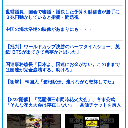
世耕議員、国会で審議・議決した予算を財務省が勝手に
３兆円動かしていると指摘・問題視
中国の海水浴場の映像があまりにも・・・
【批判】ワールドカップ決勝のハーフタイムショー、英
紙｢BTSが出てきて悪夢かと思った｣
国連事務総長「日本よ、国連にお金がない。このままで
は国連が完全崩壊する。助けろ」
【衝撃】 韓国人「箱根駅伝、走りながら乾杯してた」
【8/22開催】「琵琶湖三市同時花火大会」、各市公式
「そんな花火大会は存在しない」→ 高価チケットを購入
した人達がSNS阿鼻叫喚他