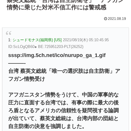
情勢に乗じた対米不信工作には警戒感
2021.08.19
1:
シュードモナス(福岡県) [US]
2021/08/19(木) 05:10:45.95
ID:ScLOgQB60● BE:725951203-PLT(26252)
sssp://img.5ch.net/ico/nurupo_ga_1.gif
———-
台湾 蔡英文総統「唯一の選択肢は自主防衛」ア
フガン情勢受け
アフガニスタン情勢をうけて、中国の軍事的な
圧力に直面する台湾では、有事の際に最大の後
ろ盾となるアメリカの信頼性を疑問視する論調
が出ていて、蔡英文総統は、台湾内部の団結と
自主防衛の決意を強調しました。