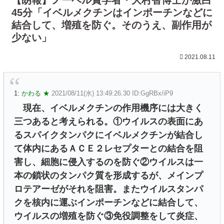
45分「イベルメクチンはインポーチンなどに
結合して、増殖を防ぐ。そのうえ、副作用が
少ない」
2021.08.11
1:
かわる ★
2021/08/11(水) 13:49:26.30 ID:GgRBx/iP9
現在、イベルメクチンの作用機序には大きく
三つあると考えられる。①ウイルスの表面にあ
るスパイクタンパクにイベルメクチンが結合し
て体内にあるＡＣＥ２レセプターとの結合を阻
害し、細胞に侵入するのを防ぐ②ウイルスは一
本の鎖状のタンパク質を形成するが、メインプ
ロテアーゼがそれを阻害。またウイルスタンパ
クを核内に運ぶインポーチンなどに結合して、
ウイルスの増殖を防ぐ③免役調整をして炎症、