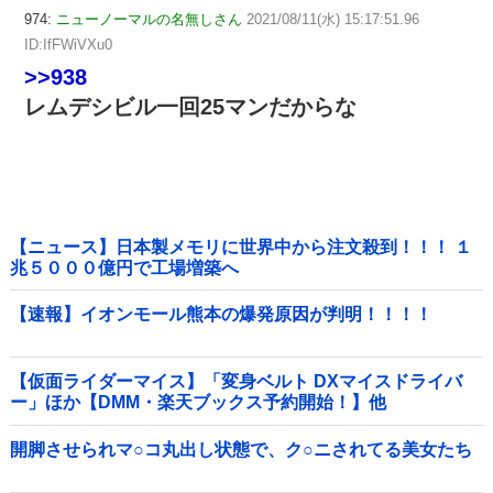
974:
ニューノーマルの名無しさん
2021/08/11(水) 15:17:51.96
ID:IfFWiVXu0
>>938
レムデシビル一回25マンだからな
【ニュース】日本製メモリに世界中から注文殺到！！！ １
兆５０００億円で工場増築へ
【速報】イオンモール熊本の爆発原因が判明！！！！
【仮面ライダーマイス】「変身ベルト DXマイスドライバ
ー」ほか【DMM・楽天ブックス予約開始！】他
開脚させられマ○コ丸出し状態で、ク○ニされてる美女たち