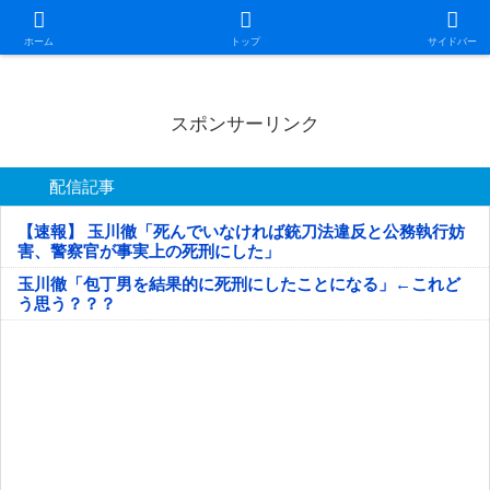
日本第一！ニュース録
ホーム
トップ
サイドバー
スポンサーリンク
配信記事
【速報】 玉川徹「死んでいなければ銃刀法違反と公務執行妨
害、警察官が事実上の死刑にした」
玉川徹「包丁男を結果的に死刑にしたことになる」←これど
う思う？？？