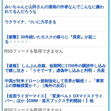
みいちゃんと山田さんの漫画の作者なんでこんなに嫌わ
れてるんだろうな
ウクライナ、ついに力尽きる
【衝撃】30年続いたモスクの祭りに『異変』が起こ
る・・・・・
RSSフィードを取得できません
【速報】 しんぶん赤旗、短期間に1700件の購読申し込み
で嬉し泣き→「うそでーす」虚偽申し込みと判明→ 共産
党が刑事告訴「厳重な処罰を求める」
中国が対米ドローン規制強化して世界が騒然！←「事実
上の禁輸措置か？」（海外の反応）
【仮面ライダーマイス】「変身ベルト DXマイスドライ
バー」ほか【DMM・楽天ブックス予約開始！】他
RSSフィードを取得できません