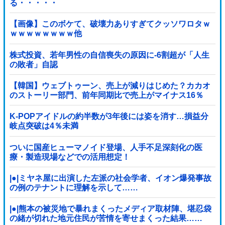
る・・・・・
【画像】このボケて、破壊力ありすぎてクッソワロタｗ
ｗｗｗｗｗｗｗｗ他
株式投資、若年男性の自信喪失の原因に-6割超が「人生
の敗者」自認
【韓国】ウェブトゥーン、売上が減りはじめた？カカオ
のストーリー部門、前年同期比で売上がマイナス16％
K-POPアイドルの約半数が3年後には姿を消す…損益分
岐点突破は4％未満
ついに国産ヒューマノイド登場、人手不足深刻化の医
療・製造現場などでの活用想定！
|●|ミヤネ屋に出演した左派の社会学者、イオン爆発事故
の例のテナントに理解を示して……
|●|熊本の被災地で暴れまくったメディア取材陣、堪忍袋
の緒が切れた地元住民が苦情を寄せまくった結果……