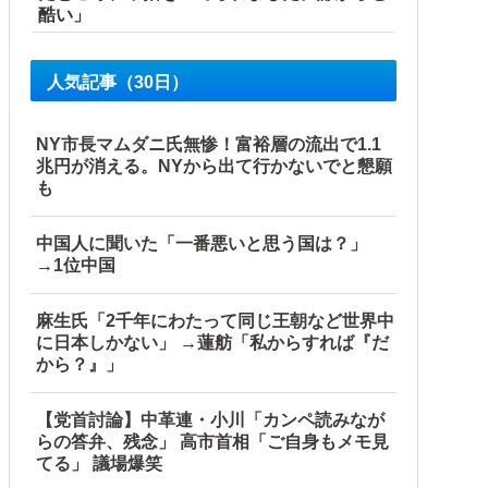
酷い」
人気記事（30日）
NY市長マムダニ氏無惨！富裕層の流出で1.1
兆円が消える。NYから出て行かないでと懇願
も
中国人に聞いた「一番悪いと思う国は？」
→1位中国
麻生氏「2千年にわたって同じ王朝など世界中
に日本しかない」 →蓮舫「私からすれば『だ
から？』」
【党首討論】中革連・小川「カンペ読みなが
らの答弁、残念」 高市首相「ご自身もメモ見
てる」 議場爆笑