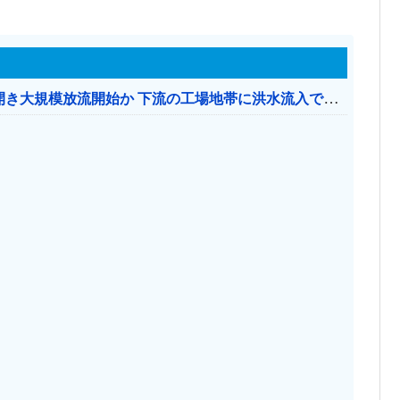
【おわった】 三峡ダム、豪雨で13基の水門を開き大規模放流開始か 下流の工場地帯に洪水流入で崩壊はじまる