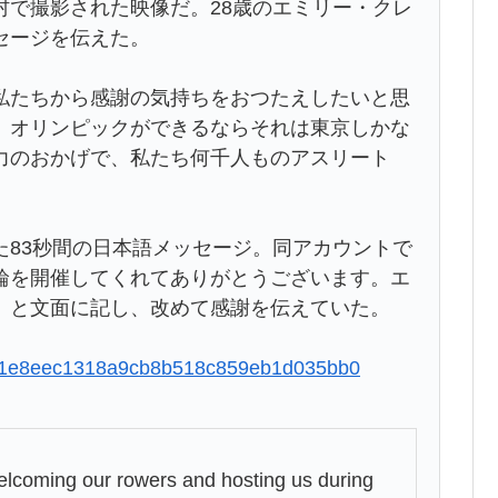
で撮影された映像だ。28歳のエミリー・クレ
セージを伝えた。
私たちから感謝の気持ちをおつたえしたいと思
。オリンピックができるならそれは東京しかな
力のおかげで、私たち何千人ものアスリート
83秒間の日本語メッセージ。同アカウントで
輪を開催してくれてありがとうございます。エ
」と文面に記し、改めて感謝を伝えていた。
2ea41e8eec1318a9cb8b518c859eb1d035bb0
elcoming our rowers and hosting us during