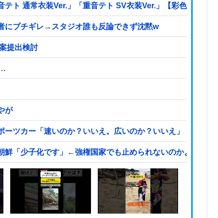
 通常衣装Ver.」「重音テト SV衣装Ver.」【彩色原型公
者にブチギレ→スタジオ誰も反論できず沈黙w
法案提出検討
…
やが
ポーツカー「速いのか？いいえ。広いのか？いいえ」【海外の
朝鮮「少子化です」←強権国家でも止められないのかよ他