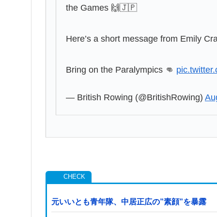
the Games 🙌🇯🇵
Here’s a short message from Emily Cra
Bring on the Paralympics 👊
pic.twitt
— British Rowing (@BritishRowing)
Au
元いいとも青年隊、中居正広の”素顔”を暴露