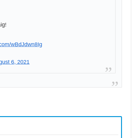
ig!
er.com/wBdJdwn8Ig
gust 6, 2021