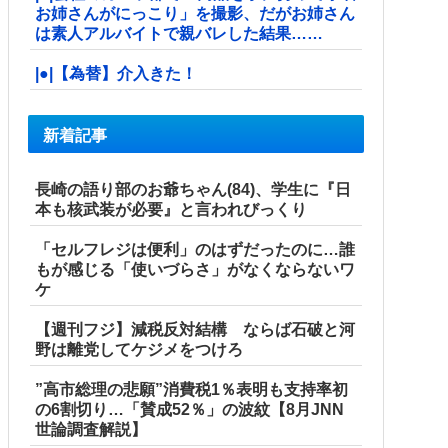
お姉さんがにっこり」を撮影、だがお姉さん
は素人アルバイトで親バレした結果……
|●|【為替】介入きた！
新着記事
長崎の語り部のお爺ちゃん(84)、学生に『日
本も核武装が必要』と言われびっくり
「セルフレジは便利」のはずだったのに…誰
もが感じる「使いづらさ」がなくならないワ
ケ
【週刊フジ】減税反対結構 ならば石破と河
野は離党してケジメをつけろ
”高市総理の悲願”消費税1％表明も支持率初
の6割切り…「賛成52％」の波紋【8月JNN
世論調査解説】