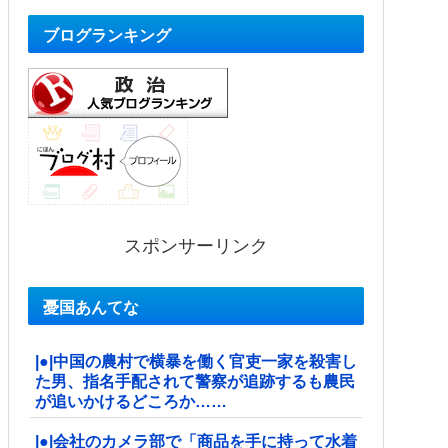
ブログランキング
スポンサーリンク
憂国あんてな
|●|中国の農村で横暴を働く官吏一家を殺害し
た男、指名手配されて警察が追跡するも農民
が追いかけるどころか……
|●|会社のカメラ部で「商品を手に持って水着