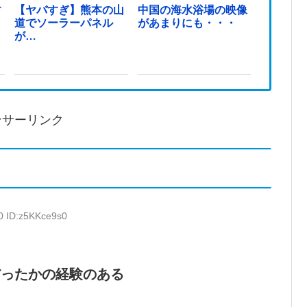
す
【ヤバすぎ】熊本の山
中国の海水浴場の映像
道でソーラーパネル
があまりにも・・・
が…
ンサーリンク
0 ID:z5KKce9s0
だったかの経験のある