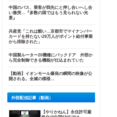
開】
中国のバス、乗客が我先にと押し合いへし合
い激突…『多数の国ではもう見られない光
景』
共産党「これは酷い…京都市でマイナンバー
カードを持たない29万人がポイント給付事業
から排除された」
中国製ルーター20機種にバックドア 外部か
ら完全制御できる機能が仕込まれていた
反応】
【動画】イオンモール爆発の瞬間の映像が公
開される。全滅の模様…
外部配信記事（動画）
【やりかねん】永住許可厳