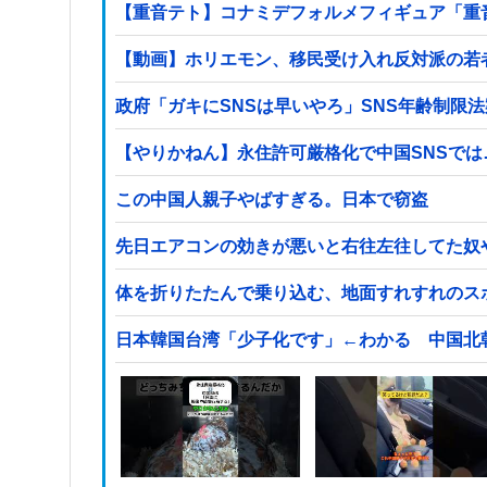
【重音テト】コナミデフォルメフィギュア「重音テト
【動画】ホリエモン、移民受け入れ反対派の若
政府「ガキにSNSは早いやろ」SNS年齢制限
【やりかねん】永住許可厳格化で中国SNSでは
この中国人親子やばすぎる。日本で窃盗
先日エアコンの効きが悪いと右往左往してた奴
体を折りたたんで乗り込む、地面すれすれのス
日本韓国台湾「少子化です」←わかる 中国北