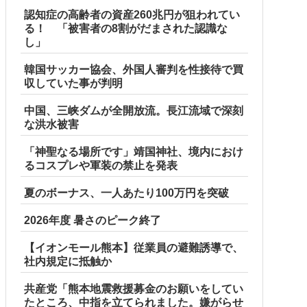
認知症の高齢者の資産260兆円が狙われてい
る！ 「被害者の8割がだまされた認識な
し」
韓国サッカー協会、外国人審判を性接待で買
収していた事が判明
中国、三峡ダムが全開放流。長江流域で深刻
な洪水被害
「神聖なる場所です」靖国神社、境内におけ
るコスプレや軍装の禁止を発表
夏のボーナス、一人あたり100万円を突破
2026年度 暑さのピーク終了
【イオンモール熊本】従業員の避難誘導で、
社内規定に抵触か
共産党「熊本地震救援募金のお願いをしてい
たところ、中指を立てられました。嫌がらせ