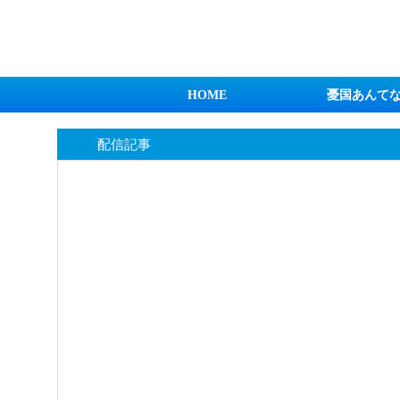
日本第一！ニュース録
HOME
憂国あんて
配信記事