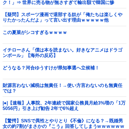
ク！」⇒ 世界に売る物が無さすぎて輸出額で韓国に惨
敗・・・
【疑問】スポーツ漫画で退部する奴が「俺たちは楽しくや
りたかったんだよ」って言い出す理由ｗｗｗｗｗ他
この夏菜がシコすぎるｗｗｗｗ
イチローさん「僕は本を読まない。好きなアニメはドラゴ
ンボール」【海外の反応】
どうなる？河合ゆうすけが県知事選へ立候補！
財源言わない減税は無責任！→使い方言わないのも無責任
では？
|●|【速報】人事院、2年連続で国家公務員月給3%増の「1万
5056円」引き上げ勧告 2年で6%超え
【驚愕】SNSで異性とやりとり《不倫》になる？→既婚男
女の約7割がまさかの『こう』回答してしまうw w w w w w