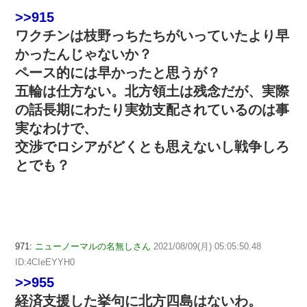
>>915
ワクチンは枝野っちたちがいっていたより早
かったんじゃないか？
ペース的には早かったと思うが？
五輪は仕方ない。北方領土は残念だが、実際
の話長期にわたり実効支配されているのは事
実なわけで、
交渉でロシアがどくとも思えないし戦争しろ
とでも？
971:
ニューノーマルの名無しさん
2021/08/09(月) 05:05:50.48
ID:4CIeEYYH0
>>955
経済支援した挙句に北方四島はないわ。