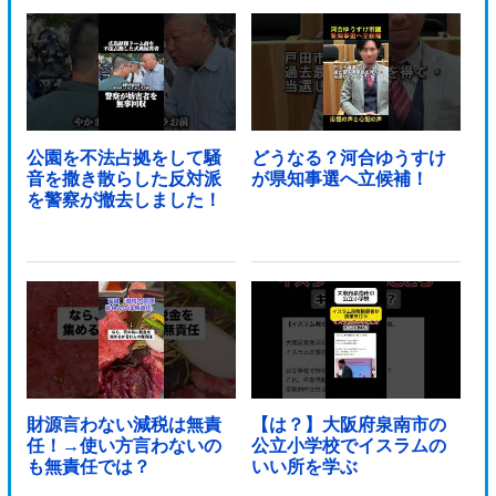
公園を不法占拠をして騒
どうなる？河合ゆうすけ
音を撒き散らした反対派
が県知事選へ立候補！
を警察が撤去しました！
財源言わない減税は無責
【は？】大阪府泉南市の
任！→使い方言わないの
公立小学校でイスラムの
も無責任では？
いい所を学ぶ