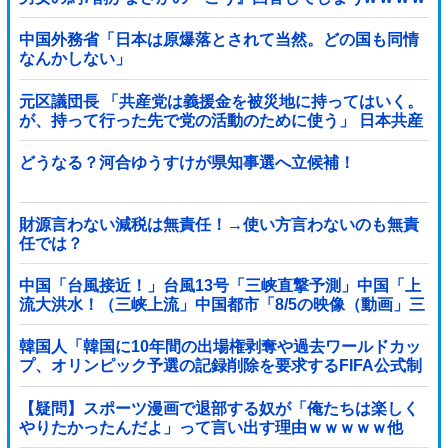
w w w w
中国外務省「日本は原爆落とされて当然。どの国も同情
なんかしない」
元区議団長 「共産党は義援金を被災地に持ってはいく。
が、持って行った先で党の活動のために使う」 日本共産
党「事実ではありません」
どうなる？河合ゆうすけが県知事選へ立候補！
財源言わない減税は無責任！→使い方言わないのも無責
任では？
中国「台風接近！」台風13号「三峡直撃予測」中国「上
流大洪水！（三峡上流」中国都市「8/5の映像（動画」三
峡ダム「緊急放流（決壊危機」中国「下流大水害（震え
声」→
韓国人「韓国に10年間の出場権剥奪や過去ワールドカッ
プ、オリンピック予選の記録削除を要求するFIFA公式制
裁を海外メディアが報道！」
【疑問】スポーツ漫画で退部する奴が「俺たちは楽しく
やりたかったんだよ」って言い出す理由ｗｗｗｗｗ他