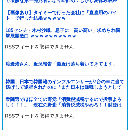
で凄惨な第一発見者になり即辞め…しかし夏休み最終
日、バイトを続けた友人の身に起きた「更なる悲劇」←
このバイト先、呪われすぎだろ
【画像あり】タイミーで行った会社に「直雇用のバイ
ト」で行った結果ｗｗｗｗｗ
185センチ・木村沙織、息子に「高い高い」求められ衝
撃展開激白 ｗｗｗｗｗｗｗｗｗｗ
RSSフィードを取得できません
渡邊渚さん、近況報告「最近は落ち着いてきてます」
韓国、日本で韓国籍のインフルエンサーが7台の車に当て
逃げして逮捕されたのに「また日本は嫌韓しようとして
いる」と決めつけて責任転嫁
衆院選でほぼ全ての野党「消費税減税するので投票よろ
しく！！」→現在の野党「消費税減税やめろ！！財源は
どうするんだ！！」他
RSSフィードを取得できません