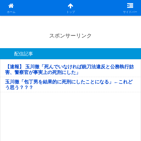
日本第一！ニュース録
ホーム
トップ
サイドバー
スポンサーリンク
配信記事
【速報】 玉川徹「死んでいなければ銃刀法違反と公務執行妨
害、警察官が事実上の死刑にした」
玉川徹「包丁男を結果的に死刑にしたことになる」←これど
う思う？？？