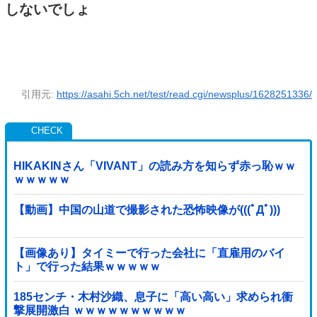
しないでしょ
引用元:
https://asahi.5ch.net/test/read.cgi/newsplus/1628251336/
HIKAKINさん「VIVANT」の読み方を知らず赤っ恥ｗｗ
ｗｗｗｗｗ
【動画】中国の山道で撮影された恐怖映像が(((ﾟДﾟ)))
【画像あり】タイミーで行った会社に「直雇用のバイ
ト」で行った結果ｗｗｗｗｗ
185センチ・木村沙織、息子に「高い高い」求められ衝
撃展開激白 ｗｗｗｗｗｗｗｗｗｗ