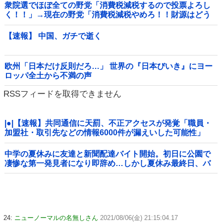
衆院選でほぼ全ての野党「消費税減税するので投票よろし
く！！」→現在の野党「消費税減税やめろ！！財源はどう
するんだ！！」他
【速報】 中国、ガチで逝く
欧州「日本だけ反則だろ…」 世界の『日本びいき』にヨー
ロッパ全土から不満の声
RSSフィードを取得できません
|●|【速報】共同通信に天罰、不正アクセスが発覚「職員・
加盟社・取引先などの情報6000件が漏えいした可能性」
中学の夏休みに友達と新聞配達バイト開始。初日に公園で
凄惨な第一発見者になり即辞め…しかし夏休み最終日、バ
イトを続けた友人の身に起きた「更なる悲劇」←このバイ
ト先、呪われすぎだろ
24:
ニューノーマルの名無しさん
2021/08/06(金) 21:15:04.17