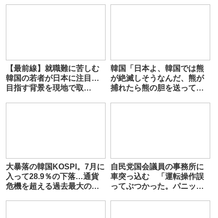
【最前線】就職難に苦しむ
韓国「日本よ、韓国では熊
韓国の若者が日本に注目…
が絶滅しそうなんだ、熊が
目指す背景を現地で取
捕れたら熊の胆を送ってく
材 ”人手不足に直面”日本
れないか？」
企業も人材獲得へ
大暴落の韓国KOSPI。7月に
自民党国会議員の事務所に
入って28.9％の下落…通貨
車突っ込む 「運転操作誤
危機を超える過去最大の下
ってぶつかった。パニック
げ幅
になって逃げた」韓国籍の
65歳男逮捕 京都