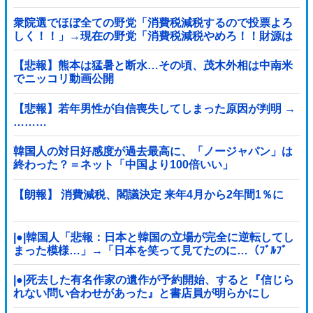
衆院選でほぼ全ての野党「消費税減税するので投票よろ
しく！！」→現在の野党「消費税減税やめろ！！財源は
どうするんだ！！」他
【悲報】熊本は猛暑と断水…その頃、茂木外相は中南米
でニッコリ動画公開
【悲報】若年男性が自信喪失してしまった原因が判明 →
………
韓国人の対日好感度が過去最高に、「ノージャパン」は
終わった？＝ネット「中国より100倍いい」
【朗報】 消費減税、閣議決定 来年4月から2年間1％に
|●|韓国人「悲報：日本と韓国の立場が完全に逆転してし
まった模様…」→「日本を笑って見てたのに…（ﾌﾞﾙﾌﾞ
ﾙ」＝韓国の反応
|●|死去した有名作家の遺作が予約開始、すると『信じら
れない問い合わせがあった』と書店員が明らかにし
て……