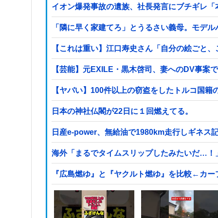
イオン爆発事故の遺族、社長発言にブチギレ「
「隣に早く家建てろ」とうるさい義母。モデル
【これは重い】江口寿史さん「自分の絵ごと、
【芸能】元EXILE・黒木啓司、妻へのDV事
日本の神社仏閣が22日に１回燃えてる。
日産e-power、無給油で1980km走行しギ
海外「まるでタイムスリップしたみたいだ…！
『広島燃ゆ』と『ヤクルト燃ゆ』を比較←カー