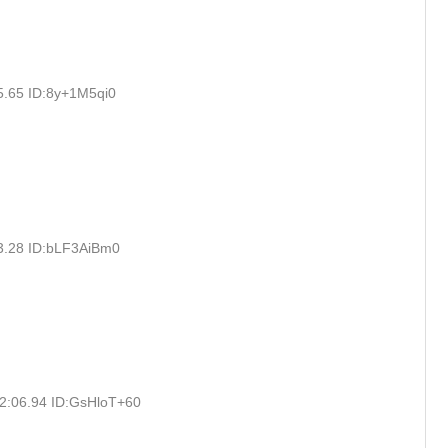
5.65 ID:8y+1M5qi0
3.28 ID:bLF3AiBm0
2:06.94 ID:GsHloT+60