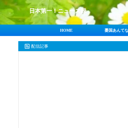
日本第一！ニュース録
HOME
憂国あんて
配信記事