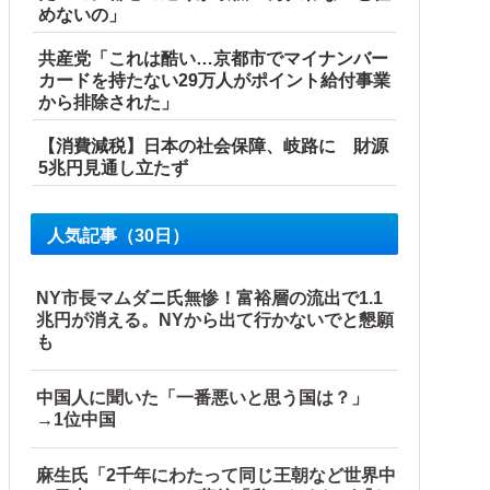
めないの」
共産党「これは酷い…京都市でマイナンバー
ので…旦那が放った「一言」に義母オロオロｗｗ←嫌味を逆手
カードを持たない29万人がポイント給付事業
から排除された」
【消費減税】日本の社会保障、岐路に 財源
5兆円見通し立たず
人気記事（30日）
NY市長マムダニ氏無惨！富裕層の流出で1.1
兆円が消える。NYから出て行かないでと懇願
も
所とは・・・？【海外の反応】
中国人に聞いた「一番悪いと思う国は？」
→1位中国
麻生氏「2千年にわたって同じ王朝など世界中