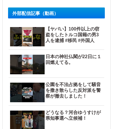
外部配信記事（動画）
【ヤバい】100件以上の窃
盗をしたトルコ国籍の男3
人を逮捕 #移民 #外国人
日本の神社仏閣が22日に１
回燃えてる。
公園を不法占拠をして騒音
を撒き散らした反対派を警
察が撤去しました！
どうなる？河合ゆうすけが
県知事選へ立候補！