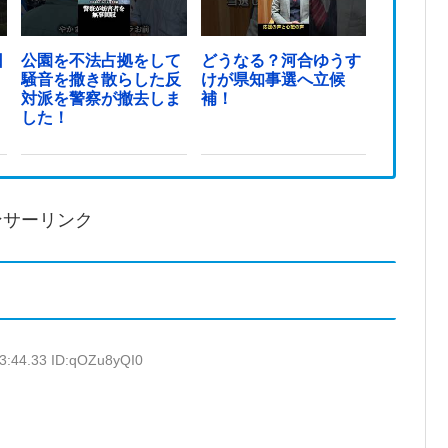
日
公園を不法占拠をして
どうなる？河合ゆうす
騒音を撒き散らした反
けが県知事選へ立候
対派を警察が撤去しま
補！
した！
ンサーリンク
3:44.33 ID:qOZu8yQI0