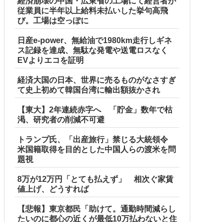
経済崩壊の中国・広東省の工場にて経営者が
従業員に半年以上給料未払いした挙句高飛
び。工場は空っぽに
日産e-power、無給油で1980km走行しギネ
ス記録を達成、無駄な発電や送電ロスなく
EVよりエコを証明
経済大国の日本、世界に売るものがなさすぎ
て史上初めて韓国台湾に輸出額抜かされ
【東大】2年連続赤字へ 「貯金」数年で枯
渇、研究者の削減不可避
トランプ氏、「出産旅行」禁じる大統領令
米国籍取得を目的とした中国人らの渡米を問
題視
8万が12万円「とても払えず」 相次ぐ家賃
値上げ、どうすれば
【悲報】東京都民「助けて。通勤時間減らし
たいのに都心の近くが最低10万払わないと住