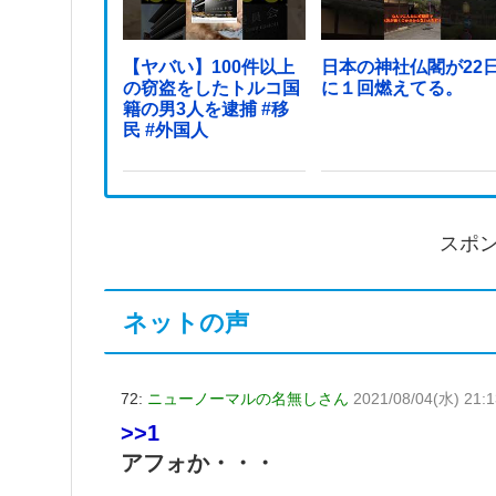
【ヤバい】100件以上
日本の神社仏閣が22
の窃盗をしたトルコ国
に１回燃えてる。
籍の男3人を逮捕 #移
民 #外国人
スポ
ネットの声
72:
ニューノーマルの名無しさん
2021/08/04(水) 21:1
>>1
アフォか・・・