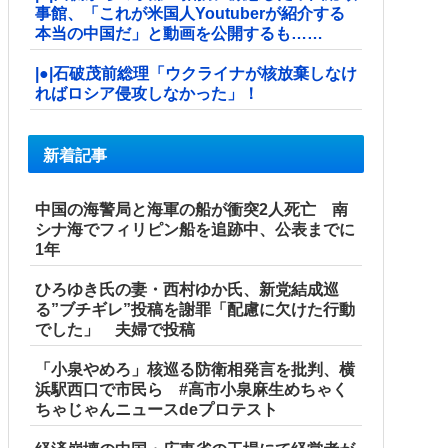
事館、「これが米国人Youtuberが紹介する
本当の中国だ」と動画を公開するも……
|●|石破茂前総理「ウクライナが核放棄しなけ
ればロシア侵攻しなかった」！
新着記事
中国の海警局と海軍の船が衝突2人死亡 南
シナ海でフィリピン船を追跡中、公表までに
1年
ひろゆき氏の妻・西村ゆか氏、新党結成巡
る”ブチギレ”投稿を謝罪「配慮に欠けた行動
でした」 夫婦で投稿
「小泉やめろ」核巡る防衛相発言を批判、横
浜駅西口で市民ら #高市小泉麻生めちゃく
ちゃじゃんニュースdeプロテスト