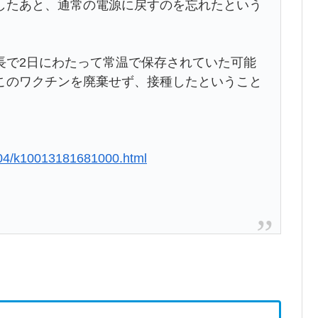
したあと、通常の電源に戻すのを忘れたという
長で2日にわたって常温で保存されていた可能
このワクチンを廃棄せず、接種したということ
804/k10013181681000.html