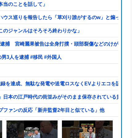
本当のことを話して」
ハウス巡りを報告したら「草刈り誰がするのw」と煽ってきた
このジャンルはそろそろ終わりかな」
案で逮捕 宮崎麗果被告は全身打撲・頭部裂傷などのけが
【ヤバい】100件以上の窃盗をしたトルコ国籍の男3人を逮捕 #移民 #外国人
ネス記録を達成、無駄な発電や送電ロスなくEVよりエコを証明
」日本の江戸時代の街並みがそのまま保存されている貴重な場
プファンの反応「新井監督2年目と似ている」他