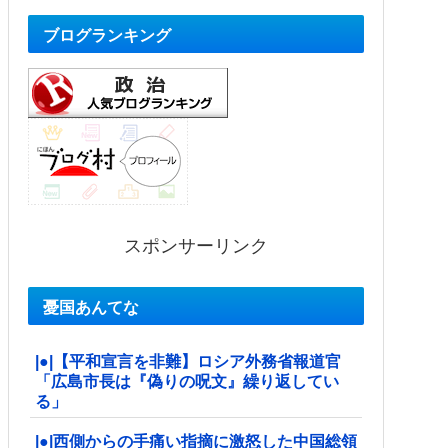
ブログランキング
スポンサーリンク
憂国あんてな
|●|【平和宣言を非難】ロシア外務省報道官
「広島市長は『偽りの呪文』繰り返してい
る」
|●|西側からの手痛い指摘に激怒した中国総領