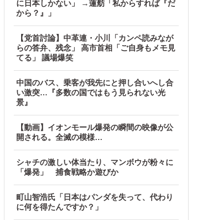
に日本しかない」 →蓮舫「私からすれば『だ
から？』」
【党首討論】中革連・小川「カンペ読みなが
らの答弁、残念」 高市首相「ご自身もメモ見
てる」 議場爆笑
中国のバス、乗客が我先にと押し合いへし合
い激突…『多数の国ではもう見られない光
景』
【動画】イオンモール爆発の瞬間の映像が公
開される。全滅の模様…
シャチの激しい体当たり、マンボウが粉々に
「爆発」 捕食戦略か遊びか
町山智浩氏「日本はパンダを失って、代わり
に何を得たんですか？」