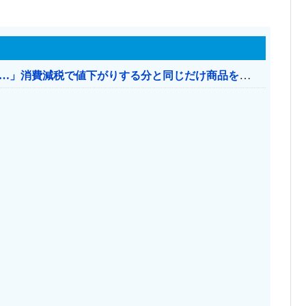
【消費税率1％】 「下げるのが筋なんですけど…」消費減税で値下がりする分と同じだけ商品を値上げして店頭価格を変えない店も