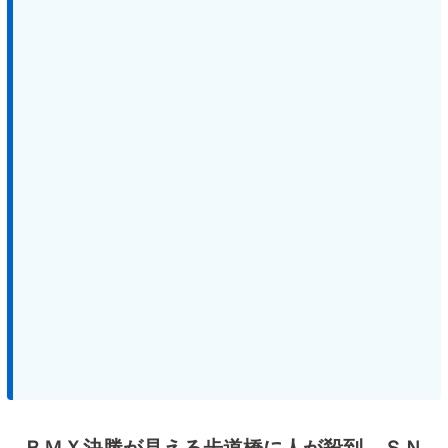
ＢＭＸ決勝が見える歩道橋に人が殺到 ＳＮ