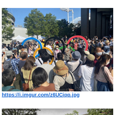
https://i.imgur.com/z6UCipp.jpg