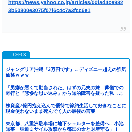
https://news.yahoo.co.jp/articles/00fad4ce982
3b50800e3075f07f6c4c7a3fcc6e1
ジャングリア沖縄「3万円です」←ディズニー超えの強気
価格ｗｗｗ
「男癖が悪くて勘当された」はずの元夫の妹…葬儀での
奇行と『悲惨な思い込み』から知的障害を疑った私→こ
っそり病院へ誘導し行政保護させた話
株資産7億円抱え込んで優待で節約生活して好きなことに
現金使わないまま死んでく人の最後の言葉
東京都、八重洲駐車場に地下シェルターを整備へ…小池
知事「弾道ミサイル攻撃から都民の命と財産守る」！