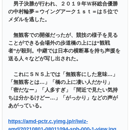
男子決勝が行われ、２０１９年Ｗ杯総合優勝
の中村輪夢＝ウイングアーク１ｓｔ＝は５位で
メダルを逃した。
無観客での開催だったが、競技の様子を見る
ことができる会場外の歩道橋の上には“観戦
者”が殺到。中継では日本の横断幕を持ち声援を
送る人々などが写し出された。
これにＳＮＳ上では「無観客にした意味…」
「無観客とは…」「橋の上に凄い人だかり」
「密だなー」「人多すぎ」「間近で見たい気持
ちは分かるけどー…」「がっかり」などの声が
あがっている。
https://amd-pctr.c.yimg.jp/r/iwiz-
amd/20210801-08011094-sph-000-1-view.jpg