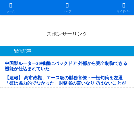
日本第一！ニュース録
ホーム
トップ
サイドバー
スポンサーリンク
配信記事
中国製ルーター20機種にバックドア 外部から完全制御できる
機能が仕込まれていた
【速報】 高市政権、エース級の財務官僚・一松旬氏を左遷
「彼は協力的でなかった」財務省の言いなりではないことが
判明