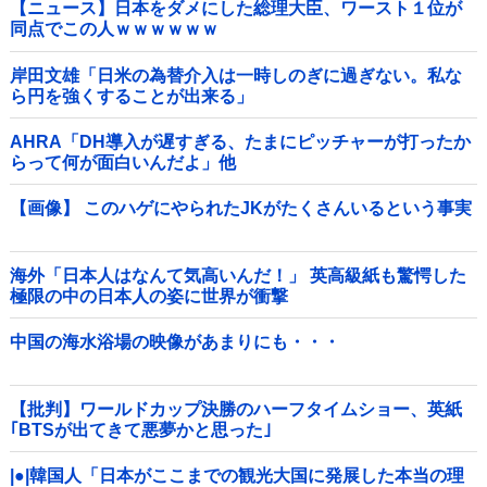
【ニュース】日本をダメにした総理大臣、ワースト１位が
同点でこの人ｗｗｗｗｗｗ
岸田文雄「日米の為替介入は一時しのぎに過ぎない。私な
ら円を強くすることが出来る」
AHRA「DH導入が遅すぎる、たまにピッチャーが打ったか
らって何が面白いんだよ」他
【画像】 このハゲにやられたJKがたくさんいるという事実
海外「日本人はなんて気高いんだ！」 英高級紙も驚愕した
極限の中の日本人の姿に世界が衝撃
中国の海水浴場の映像があまりにも・・・
【批判】ワールドカップ決勝のハーフタイムショー、英紙
｢BTSが出てきて悪夢かと思った｣
|●|韓国人「日本がここまでの観光大国に発展した本当の理