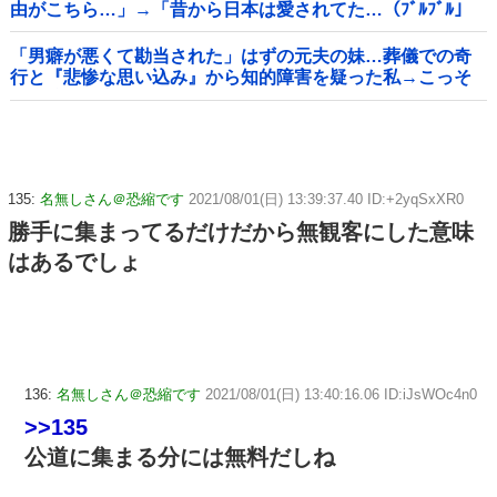
由がこちら…」→「昔から日本は愛されてた…（ﾌﾞﾙﾌﾞﾙ」
＝韓国の反応
「男癖が悪くて勘当された」はずの元夫の妹…葬儀での奇
行と『悲惨な思い込み』から知的障害を疑った私→こっそ
り病院へ誘導し行政保護させた話
135:
名無しさん＠恐縮です
2021/08/01(日) 13:39:37.40 ID:+2yqSxXR0
勝手に集まってるだけだから無観客にした意味
はあるでしょ
136:
名無しさん＠恐縮です
2021/08/01(日) 13:40:16.06 ID:iJsWOc4n0
>>135
公道に集まる分には無料だしね