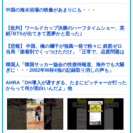
中国の海水浴場の映像があまりにも・・・
【批判】ワールドカップ決勝のハーフタイムショー、英
紙｢BTSが出てきて悪夢かと思った｣
【悲報】 中国、橋の欄干が強風一発で粉々に 鉄筋ゼロ
当局「接着剤でくっつけただけ」「正常で、品質問題は
ない」
韓国人「韓国サッカー協会の性接待報道、海外でも大騒
ぎに・・・2002年W杯4強の記録取り消しの声も」
→「マジで国の恥だ」「2002年まで疑う価値があ...
AHRA「DH導入が遅すぎる、たまにピッチャーが打った
からって何が面白いんだよ」他