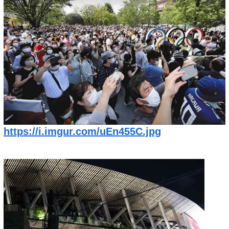
https://i.imgur.com/uEn455C.jpg