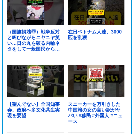
（国旗損壊罪）戦争反対
在日ベトナム人達、3000
と叫びながらニヤニヤ笑
匹を乱獲
い…日の丸を破る内輪ネ
タをして一般国民からド
ン引きされ...
【望んでない】全国知事
スニーカーを万引きした
会、政府へ多文化共生実
中国籍の女の言い訳がヤ
現を要望
バい #移民 #外国人 #ニュ
ース