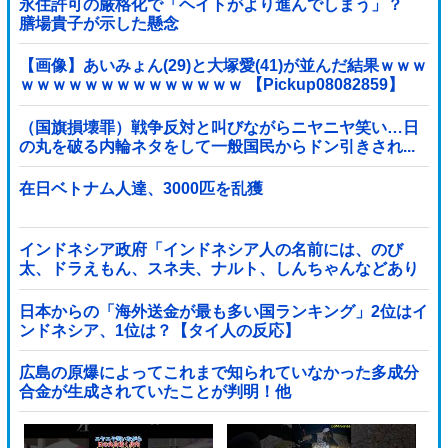
永住許可の厳格化で「ヘイトがより進んでしまう」？
膳場貴子が示した懸念
【画像】あいみょん(29)と大塚愛(41)が並んだ結果ｗｗｗ
ｗｗｗｗｗｗｗｗｗｗｗｗｗｗ 【Pickup08082859】
（国旗損壊罪）戦争反対と叫びながらニヤニヤ笑い…日
の丸を破る内輪ネタをして一般国民からドン引きされ...
在日ベトナム人達、3000匹を乱獲
インドネシア政府「インドネシア人の名前には、のび
太、ドラえもん、スネ夫、ナルト、しんちゃんなどあり
ます」
日本からの「海外送金が最も多い国ランキング」2位はイ
ンドネシア、1位は？【タイ人の反応】
広島の原爆によってこれまで知られていなかった多成分
合金が生成されていたことが判明！他