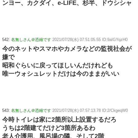
ンヨー、カクダイ、e-LIFE、杉半、ドウシシャ
542:
名無しさん＠恐縮です
2021/07/28(水) 07:51:05.55 ID:9aIGYqzH0
今のネットやスマホやカメラなどの監視社会が
嫌で
昭和ぐらいに戻ってほしいんだけれども
唯一ウォシュレットだけは今のままがいい
543:
名無しさん＠恐縮です
2021/07/28(水) 07:57:13.78 ID:2/CkgeqW0
今時トイレは家に2箇所以上設置するだろ
うちは2階建てだけど3箇所あるわ
老人介護用、風呂場の隣、そして2階