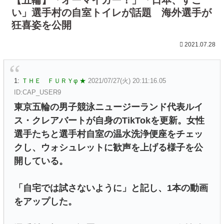
い」選手村の自室トイレが話題 海外選手が
狂喜姿を公開
2021.07.28
1:
ＴＨＥ ＦＵＲＹφ ★
2021/07/27(火) 20:11:16.05
ID:CAP_USER9
東京五輪の男子競泳ニュージーランド代表ルイ
ス・クレアバートが自身のTikTokを更新。女性
選手たちと選手村自室の温水洗浄便座をチェッ
クし、ウォシュレットに歓声を上げる様子を公
開している。
「自宅では試さないように」と記し、1本の動画
をアップした。