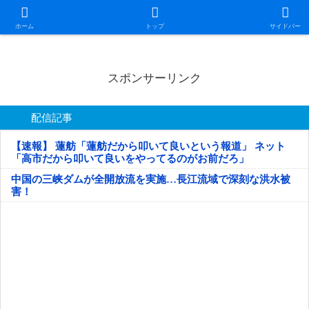
日本第一！ニュース録
ホーム
トップ
サイドバー
スポンサーリンク
配信記事
【速報】 蓮舫「蓮舫だから叩いて良いという報道」 ネット
「高市だから叩いて良いをやってるのがお前だろ」
中国の三峡ダムが全開放流を実施…長江流域で深刻な洪水被
害！