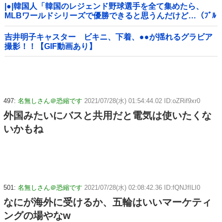
|●|韓国人「韓国のレジェンド野球選手を全て集めたら、
MLBワールドシリーズで優勝できると思うんだけど…（ﾌﾞﾙ
ﾌﾞﾙ」＝韓国の反応
吉井明子キャスター ビキニ、下着、●●が揺れるグラビア
撮影！！【GIF動画あり】
497:
名無しさん＠恐縮です
2021/07/28(水) 01:54:44.02 ID:oZRif9xr0
外国みたいにバスと共用だと電気は使いたくな
いかもね
501:
名無しさん＠恐縮です
2021/07/28(水) 02:08:42.36 ID:fQNJfILI0
なにが海外に受けるか、五輪はいいマーケティ
ングの場やなw