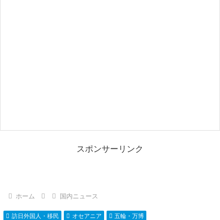
スポンサーリンク
ホーム
国内ニュース
訪日外国人・移民
オセアニア
五輪・万博