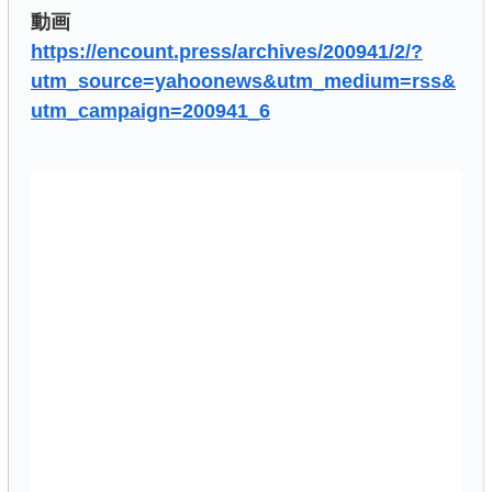
動画
https://encount.press/archives/200941/2/?
utm_source=yahoonews&utm_medium=rss&
utm_campaign=200941_6