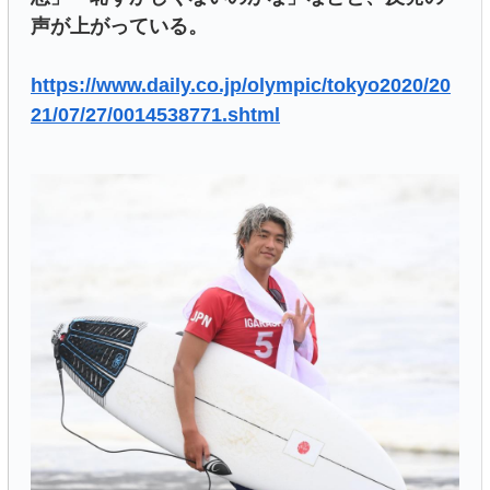
声が上がっている。
https://www.daily.co.jp/olympic/tokyo2020/20
21/07/27/0014538771.shtml