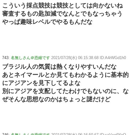
こういう採点競技は競技としては向かないね
審査するもの匙加減でなんとでもなっちゃう
やっぱ趣味レベルでやるもんだな
743:
名無しさん＠恐縮です
2021/07/28(水) 06:15:38.68 ID:A4rWGd1h0
ブラジル人の気質は熱くなりやすいんだな
あとネイマールとか見てもわかるように基本的
にアジアンを見下してるよな
別にアジアを支配してたわけでもないのに、な
ぜそんな思想なのかはちょっと謎だけど
746:
名無しさん＠恐縮です
2021/07/28(水) 06:16:50.67 ID:czV+p9YeO