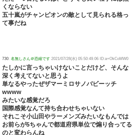
くならない
五十嵐がチャンピオンの敵として見られる格っ
て事だね
730:
名無しさん＠恐縮です
2021/07/28(水) 05:50:49.06 ID:a+OkCoMW0
たしかに言っちゃいけないことだけど、そんな
深く考えてないと思うよ
単なるやったぜザマーミロサノバビーッチ
wwww
みたいな感覚だろ
国際感覚なんて持ち合わせちゃいない
それこそ小山田やラーメンズみたいなもんでは
お前らが5ちゃんで都道府県単位で煽り合ってる
のと変わらんね