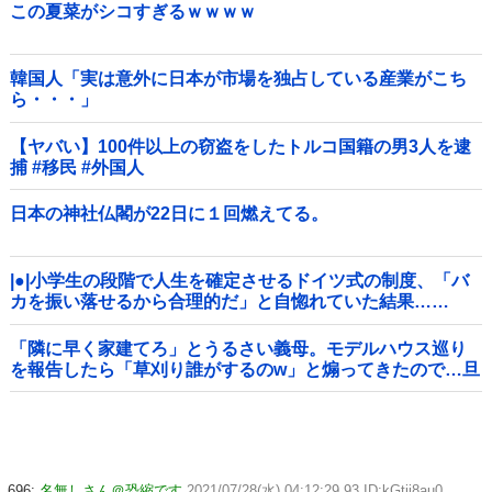
この夏菜がシコすぎるｗｗｗｗ
韓国人「実は意外に日本が市場を独占している産業がこち
ら・・・」
【ヤバい】100件以上の窃盗をしたトルコ国籍の男3人を逮
捕 #移民 #外国人
日本の神社仏閣が22日に１回燃えてる。
|●|小学生の段階で人生を確定させるドイツ式の制度、「バ
カを振い落せるから合理的だ」と自惚れていた結果……
「隣に早く家建てろ」とうるさい義母。モデルハウス巡り
を報告したら「草刈り誰がするのw」と煽ってきたので…旦
那が放った「一言」に義母オロオロｗｗ←嫌味を逆手にと
った神対応すぎる
696:
名無しさん＠恐縮です
2021/07/28(水) 04:12:29.93 ID:kGtij8au0