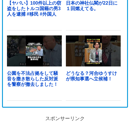
【ヤバい】100件以上の窃
日本の神社仏閣が22日に
盗をしたトルコ国籍の男3
１回燃えてる。
人を逮捕 #移民 #外国人
公園を不法占拠をして騒
どうなる？河合ゆうすけ
音を撒き散らした反対派
が県知事選へ立候補！
を警察が撤去しました！
スポンサーリンク