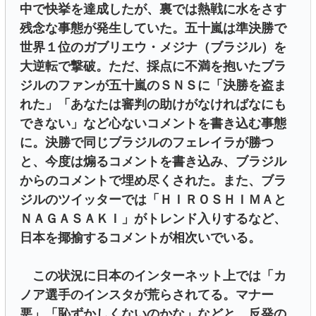
中で快挙を達成したが、裏では熱戦に水をさす
残念な事態が発生していた。五十嵐は準決勝で
世界１位のガブリエウ・メジナ（ブラジル）を
大逆転で撃破。ただ、採点に不満を抱いたブラ
ジルのファンが五十嵐のＳＮＳに「決勝を盗ま
れた」「あなたは審判の助けがなければなにも
できない」など心ないコメントを書き込む事態
に。決勝で同じブラジルのフェレイラが勝つ
と、今度は煽るコメントを書き込み、ブラジル
からのコメントで埋め尽くされた。また、ブラ
ジルのツイッターでは「ＨＩＲＯＳＨＩＭＡと
ＮＡＧＡＳＡＫＩ」がトレンド入りするなど、
日本を揶揄するコメントが相次いでいる。
この状況に日本のインターネット上では「カ
ノア選手のインスタが荒らされてる。マナー
悪」「恥ずかしくないのかな」などと、反発の