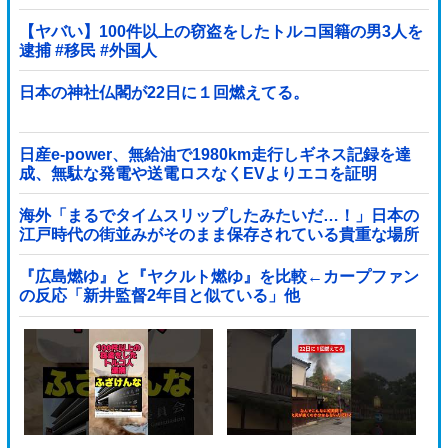
【ヤバい】100件以上の窃盗をしたトルコ国籍の男3人を
逮捕 #移民 #外国人
日本の神社仏閣が22日に１回燃えてる。
日産e-power、無給油で1980km走行しギネス記録を達
成、無駄な発電や送電ロスなくEVよりエコを証明
海外「まるでタイムスリップしたみたいだ…！」日本の
江戸時代の街並みがそのまま保存されている貴重な場所
とは・・・？【海外の反応】
『広島燃ゆ』と『ヤクルト燃ゆ』を比較←カープファン
の反応「新井監督2年目と似ている」他