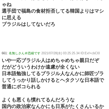
ゃね
選手団で福島の食材拒否してる韓国よりはマシ
に思える
ブラジルはしてないだろ
661:
名無しさん＠恐縮です
2021/07/28(水) 03:25:25.34 ID:Exf+cbCI0
いや一応ブラジル人はめちゃめちゃ親日だぞ
だがどういうわけか遠慮が全くない
日本語勉強してるブラジル人なんかに師匠ヅラ
してうっかり話しかけるとヘタクソな日本語で
普通にボコられる
よくも悪くも慣れてるんだろうな
国内の政治家なんかにも日系がたくさんいるか