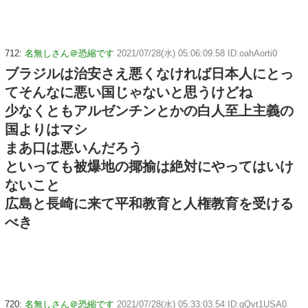
712:
名無しさん＠恐縮です
2021/07/28(水) 05:06:09.58 ID:oahAorti0
ブラジルは治安さえ悪くなければ日本人にとっ
てそんなに悪い国じゃないと思うけどね
少なくともアルゼンチンとかの白人至上主義の
国よりはマシ
まあ口は悪いんだろう
といっても被爆地の揶揄は絶対にやってはいけ
ないこと
広島と長崎に来て平和教育と人権教育を受ける
べき
720:
名無しさん＠恐縮です
2021/07/28(水) 05:33:03.54 ID:qQvt1USA0