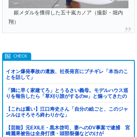
銀メダルを獲得した五十嵐カノア（撮影・堀内
翔）
イオン爆発事故の遺族、社長発言にブチギレ「本当のこ
とを話して」
「隣に早く家建てろ」とうるさい義母。モデルハウス巡
りを報告したら「草刈り誰がするのw」と煽ってきたの
で…旦那が放った「一言」に義母オロオロｗｗ←嫌味を
逆手にとった神対応すぎる
【これは重い】江口寿史さん「自分の絵ごと、このジャ
ンルはそろそろ終わりかな」
【芸能】元EXILE・黒木啓司、妻へのDV事案で逮捕 宮
崎麗果被告は全身打撲・頭部裂傷などのけが