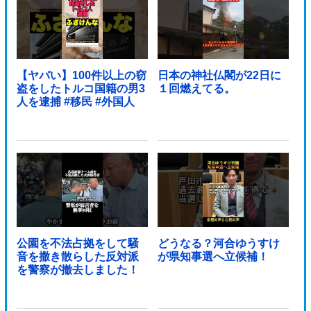
【ヤバい】100件以上の窃
日本の神社仏閣が22日に
盗をしたトルコ国籍の男3
１回燃えてる。
人を逮捕 #移民 #外国人
公園を不法占拠をして騒
どうなる？河合ゆうすけ
音を撒き散らした反対派
が県知事選へ立候補！
を警察が撤去しました！