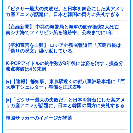
な方針転換を……他
「ピクサー最大の失敗だ」と日本を舞台にした某アメリ
カ産アニメが話題に、日本と韓国の両方に失礼すぎる
わ……
【産経新聞】 中共の海警局と海軍の船が衝突2人死亡
南シナ海でフィリピン船を追跡中、公表までに1年
【平和宣言を非難】 ロシア外務省報道官「広島市長は
『偽りの呪文』繰り返している」
K-POPアイドルの約半数が3年後には姿を消す…損益分
岐点突破は4％未満
|●|【速報】都知事、東京駅近くの都八重洲駐車場に「巨
大地下シェルター」整備を正式表明
|●|「ピクサー最大の失敗だ」と日本を舞台にした某アメ
リカ産アニメが話題に、日本と韓国の両方に失礼すぎる
わ……
韓国サッカーのイメージが墜落