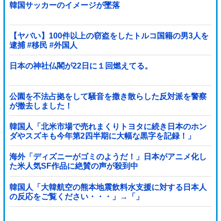
韓国サッカーのイメージが墜落
【ヤバい】100件以上の窃盗をしたトルコ国籍の男3人を
逮捕 #移民 #外国人
日本の神社仏閣が22日に１回燃えてる。
公園を不法占拠をして騒音を撒き散らした反対派を警察
が撤去しました！
韓国人「北米市場で売れまくりトヨタに続き日本のホン
ダやスズキも今年第2四半期に大幅な黒字を記録！」
→「あまりにも見事なV字回復‥」
海外「ディズニーがゴミのようだ！」日本がアニメ化し
た米人気SF作品に絶賛の声が殺到中
韓国人「大韓航空の熊本地震飲料水支援に対する日本人
の反応をご覧ください・・・」→「」