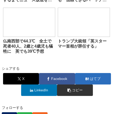
止する」
ー」として優遇
仏南西部で44.3℃ 全土で
トランプ大統領「英スター
死者40人、2歳と4歳児も犠
マー首相が辞任する」
牲に 英でも39℃予想
シェアする
X
Facebook
はてブ
LinkedIn
コピー
フォローする