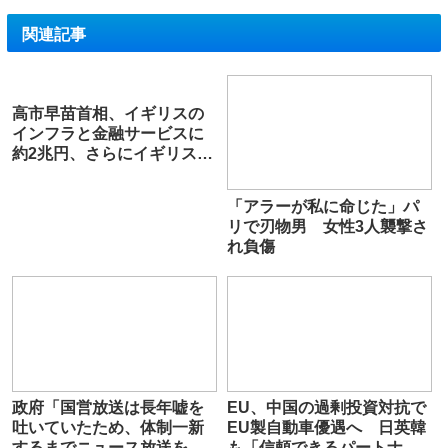
関連記事
高市早苗首相、イギリスの
インフラと金融サービスに
約2兆円、さらにイギリスの
洋上風力にも2兆円を投じ数
万人の雇用創出を約束
「アラーが私に命じた」パ
リで刃物男 女性3人襲撃さ
れ負傷
政府「国営放送は長年嘘を
EU、中国の過剰投資対抗で
吐いていたため、体制一新
EU製自動車優遇へ 日英韓
するまでニュース放送を停
も「信頼できるパートナ