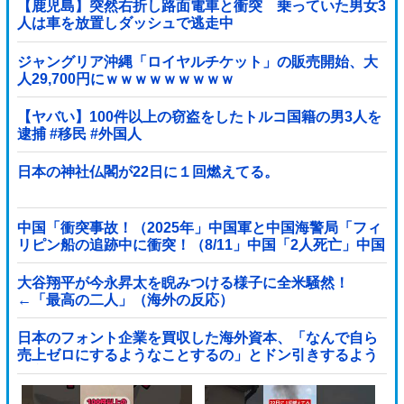
【鹿児島】突然右折し路面電車と衝突 乗っていた男女3
人は車を放置しダッシュで逃走中
ジャングリア沖縄「ロイヤルチケット」の販売開始、大
人29,700円にｗｗｗｗｗｗｗｗｗ
【ヤバい】100件以上の窃盗をしたトルコ国籍の男3人を
逮捕 #移民 #外国人
日本の神社仏閣が22日に１回燃えてる。
中国「衝突事故！（2025年」中国軍と中国海警局「フィ
リピン船の追跡中に衝突！（8/11」中国「2人死亡」中国
政府「1年間隠蔽」日本「隠蔽された事実報道！（2026
年」→
大谷翔平が今永昇太を睨みつける様子に全米騒然！
←「最高の二人」（海外の反応）
日本のフォント企業を買収した海外資本、「なんで自ら
売上ゼロにするようなことするの」とドン引きするよう
な方針転換を……他