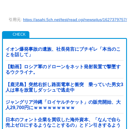
引用元:
https://asahi.5ch.net/test/read.cgi/newsplus/1627379757/
イオン爆発事故の遺族、社長発言にブチギレ「本当のこ
とを話して」
【動画】ロシア軍のドローンをネット発射装置で撃墜す
るウクライナ。
【鹿児島】突然右折し路面電車と衝突 乗っていた男女3
人は車を放置しダッシュで逃走中
ジャングリア沖縄「ロイヤルチケット」の販売開始、大
人29,700円にｗｗｗｗｗｗｗｗｗ
日本のフォント企業を買収した海外資本、「なんで自ら
売上ゼロにするようなことするの」とドン引きするよう