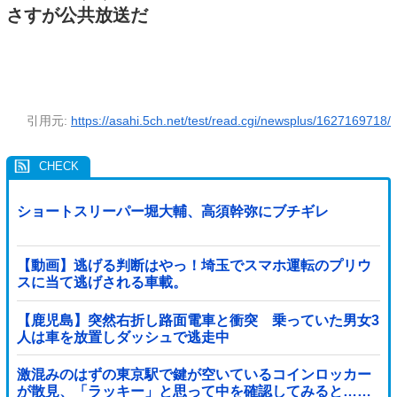
さすが公共放送だ
引用元:
https://asahi.5ch.net/test/read.cgi/newsplus/1627169718/
ショートスリーパー堀大輔、高須幹弥にブチギレ
【動画】逃げる判断はやっ！埼玉でスマホ運転のプリウ
スに当て逃げされる車載。
【鹿児島】突然右折し路面電車と衝突 乗っていた男女3
人は車を放置しダッシュで逃走中
激混みのはずの東京駅で鍵が空いているコインロッカー
が散見、「ラッキー」と思って中を確認してみると……