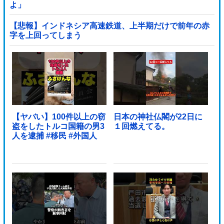
よ」
【悲報】インドネシア高速鉄道、上半期だけで前年の赤
字を上回ってしまう
wwwwwwwwwwwwwwwwwwwwwwwwwwwwwwwwww
wwwwwwwwwww他
【ヤバい】100件以上の窃
日本の神社仏閣が22日に
盗をしたトルコ国籍の男3
１回燃えてる。
人を逮捕 #移民 #外国人