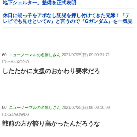
地下シェルター」整備を正式表明
休日に甥っ子をアポなし託児を押し付けてきた兄嫁！「テ
レビでも見せといてw」と言うので『Gガンダム』を一気見
させた結果……甥っ子が重度の中二病を発症して家で大暴
れｗｗ
60:
ニューノーマルの名無しさん
2021/07/25(日) 09:00:31.71
ID:mAajXO9b0
したたかに支援のおかわり要求だろ
80:
ニューノーマルの名無しさん
2021/07/25(日) 09:09:10.99
ID:CuIAiOWD0
戦前の方が誇り高かったんだろうな