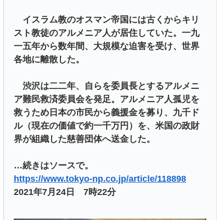
イスラム教のオスマン帝国には古くからキリ
スト教徒のアルメニア人が居住していた。一九
一五年から数年間、大規模な迫害を受け、世界
各地に離散した。
渋沢は二二年、自らを委員長とするアルメニ
ア難民救済委員会を発足。アルメニア人孤児を
救うため日本の市民から義援金を募り、九千ド
ル（現在の価値で約一千万円）を、米国の政財
界が組織した慈善団体へ送金した。
…続きはソースで。
https://www.tokyo-np.co.jp/article/118898
2021年7月24日 7時22分