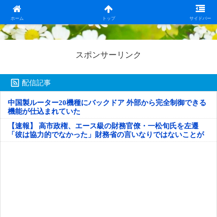
日本第一！ニュース録
ホーム
トップ
サイドバー
スポンサーリンク
配信記事
中国製ルーター20機種にバックドア 外部から完全制御できる
機能が仕込まれていた
【速報】 高市政権、エース級の財務官僚・一松旬氏を左遷
「彼は協力的でなかった」財務省の言いなりではないことが
判明