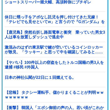
ショートスリーパー堀大輔、高須幹弥にブチギレ
休日に甥っ子をアポなし託児を押し付けてきた兄嫁！
「テレビでも見せといてw」と言うので『Gガンダム』を
一気見させた結果……甥っ子が重度の中二病を発症して
家で大暴れｗｗ
【鹿児島】突然右折し路面電車と衝突 乗っていた男女3
人は車を放置しダッシュで逃走中
激混みのはずの東京駅で鍵が空いているコインロッカー
が散見、「ラッキー」と思って中を確認してみると……
【ヤバい】100件以上の窃盗をしたトルコ国籍の男3人を
逮捕 #移民 #外国人
日本の神社仏閣が22日に１回燃えてる。
【悲報】 タクシー運転手、儲かりまくることが判明ｗｗ
ｗｗｗｗｗｗ
【衝撃】 韓国人「エボシ御前の声の人、若い頃がこれか