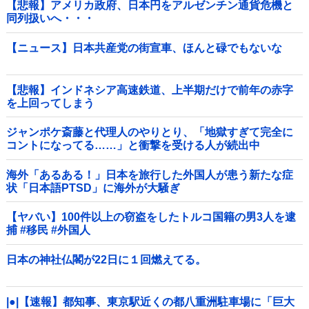
【悲報】アメリカ政府、日本円をアルゼンチン通貨危機と
同列扱いへ・・・
【ニュース】日本共産党の街宣車、ほんと碌でもないな
【悲報】インドネシア高速鉄道、上半期だけで前年の赤字
を上回ってしまう
wwwwwwwwwwwwwwwwwwwwwwwwwwwwwwwwwww
wwwwwwwwww他
ジャンポケ斎藤と代理人のやりとり、「地獄すぎて完全に
コントになってる……」と衝撃を受ける人が続出中
海外「あるある！」日本を旅行した外国人が患う新たな症
状「日本語PTSD」に海外が大騒ぎ
【ヤバい】100件以上の窃盗をしたトルコ国籍の男3人を逮
捕 #移民 #外国人
日本の神社仏閣が22日に１回燃えてる。
|●|【速報】都知事、東京駅近くの都八重洲駐車場に「巨大