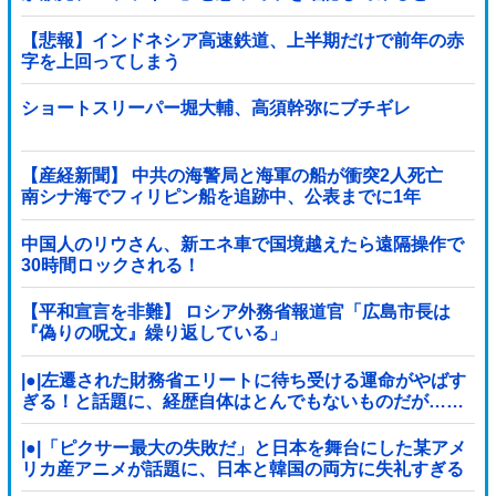
【悲報】インドネシア高速鉄道、上半期だけで前年の赤
字を上回ってしまう
wwwwwwwwwwwwwwwwwwwwwwwwwwwwwwwwww
wwwwwwwwwww他
ショートスリーパー堀大輔、高須幹弥にブチギレ
【産経新聞】 中共の海警局と海軍の船が衝突2人死亡
南シナ海でフィリピン船を追跡中、公表までに1年
中国人のリウさん、新エネ車で国境越えたら遠隔操作で
30時間ロックされる！
【平和宣言を非難】 ロシア外務省報道官「広島市長は
『偽りの呪文』繰り返している」
|●|左遷された財務省エリートに待ち受ける運命がやばす
ぎる！と話題に、経歴自体はとんでもないものだが……
|●|「ピクサー最大の失敗だ」と日本を舞台にした某アメ
リカ産アニメが話題に、日本と韓国の両方に失礼すぎる
わ……