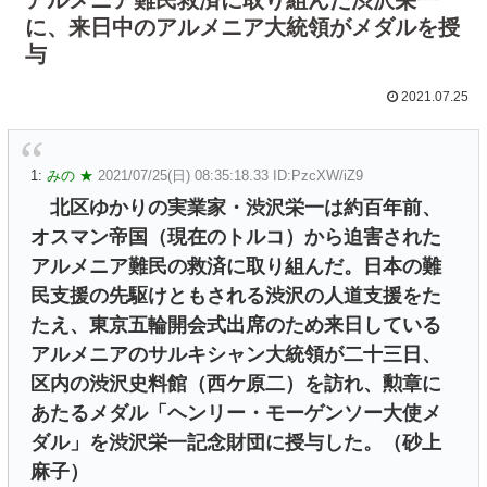
に、来日中のアルメニア大統領がメダルを授
与
2021.07.25
1:
みの ★
2021/07/25(日) 08:35:18.33 ID:PzcXW/iZ9
北区ゆかりの実業家・渋沢栄一は約百年前、
オスマン帝国（現在のトルコ）から迫害された
アルメニア難民の救済に取り組んだ。日本の難
民支援の先駆けともされる渋沢の人道支援をた
たえ、東京五輪開会式出席のため来日している
アルメニアのサルキシャン大統領が二十三日、
区内の渋沢史料館（西ケ原二）を訪れ、勲章に
あたるメダル「ヘンリー・モーゲンソー大使メ
ダル」を渋沢栄一記念財団に授与した。（砂上
麻子）