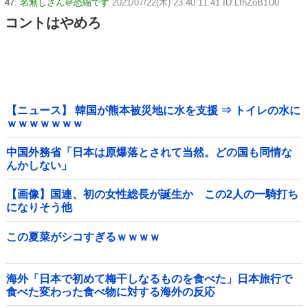
47:
名無しさん＠恐縮です
2021/07/22(木) 23:40:11.41 ID:LfhZoB1U0
コントはやめろ
【ニュース】 韓国が熊本被災地に水を支援 ⇒ トイレの水に
ｗｗｗｗｗｗｗ
中国外務省「日本は原爆落とされて当然。どの国も同情な
んかしない」
【画像】国連、初の女性総長が誕生か この2人の一騎打ち
になりそう他
この夏菜がシコすぎるｗｗｗｗ
海外「日本で初めて梅干しなるものを食べた」日本旅行で
食べた変わった食べ物に対する海外の反応