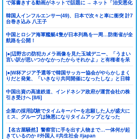
で落書きする動画がネットで話題に → ネット「治安悪化
の始まり」
韓国人インフルエンサー(49)、日本で次々と車に衝突 計7
台巻き込み 八王子
中国とロシア海軍艦艇4隻が日本列島を一周…防衛省が全
航路を公開！
|●|辺野古の防犯カメラ画像を見た玉城デニー、「うまい
言い訳が思いつかなかったからそれかよ」と有権者を呆
れさせるコメントを……
|●|W杯アジア予選等で韓国サッカー協会がやらかしまく
りだと発覚、「いきなり共同開催になったしな」と日韓
共催の件に言及する声も……
中国出資の高速鉄道、インドネシア政府が運営会社の株
引き受けへ [8/6]
企業の採用試験でタイムキーパーを志願した人が盛大に
ミス、グループは険悪になりタイムアップとなった
が……
【名古屋騒然】警察官に手を出す人物まで…一体何が起
きているのか #外国人 #共生社会 #japan