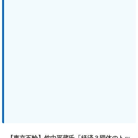
【東京五輪】竹中平蔵氏「経済３団体のトッ