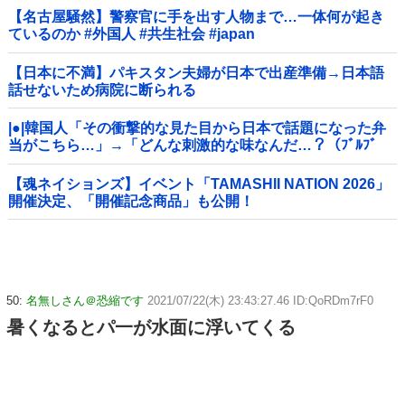
【名古屋騒然】警察官に手を出す人物まで…一体何が起き
ているのか #外国人 #共生社会 #japan
【日本に不満】パキスタン夫婦が日本で出産準備→日本語
話せないため病院に断られる
|●|韓国人「その衝撃的な見た目から日本で話題になった弁
当がこちら…」→「どんな刺激的な味なんだ…？（ﾌﾞﾙﾌﾞ
ﾙ」＝韓国の反応
【魂ネイションズ】イベント「TAMASHII NATION 2026」
開催決定、「開催記念商品」も公開！
50:
名無しさん＠恐縮です
2021/07/22(木) 23:43:27.46 ID:QoRDm7rF0
暑くなるとパ一が水面に浮いてくる