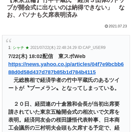
プが開会式に出ないのは納得できない」 な
お、パソナも欠席表明済み
2021.07.23
1:
シャチ ★
2021/07/22(木) 22:48:24.29 ID:CAP_USER9
7/22(木) 18:02配信 東スポWeb
https://news.yahoo.co.jp/articles/04f7e9bcbb6
88d0d58d437d787b85b1d784b4115
元総務相で経済学者の竹中平蔵氏のあるツイ
ートが〝ブーメラン〟となってしまっている。
２０日、経団連の十倉雅和会長が当初出席要
請されていた東京五輪開会式の相次いで欠席を
表明。経済同友会の桜田謙悟代表幹事、日本商
工会議所の三村明夫会頭も欠席する予定で、経