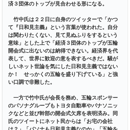
済３団体のトップが見合わせる形になる。
竹中氏は２２日に自身のツイッターで「かつ
て『日和見主義』という言葉が使われた。自分
は関わりたくない、見て見ぬふりをするという
意味」とした上で「経済３団体のトップが五輪
開会式に出ないのは納得できない。経済界を代
表して、世界に歓迎の意を表するべきだ。騒が
しいネット世論を気にした日和見主義ではない
か！ せっかくの五輪を盛り下げている」と強
い口調で非難した。
一方で竹中氏が会長を務め、五輪スポンサー
のパソナグループもトヨタ自動車やパナソニッ
クなどと並び幹部の開会式欠席を表明済み。同
氏のツイートにネット民からは「お宅の会社
は？」「パソナも日和見主義なのか」「五輪を