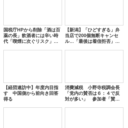
国税庁HPから削除「酒は百
【新潟】「ひどすぎる」弁
薬の長」飲酒者には辛い時
当店で200個無断キャンセ
代「喫煙に次ぐリスク」根
ル…「最後は着信拒否」
拠崩れた適量は体によい
店主が語る悪質手口「グル
だったのでしょう」
【経団連訪中】年度内目指
消費減税 小野寺税調会長
す 中国側から前向き回答
「党内の賛否は６：４で反
得る
対が多い」 参加者「賛成
１８、反対１０だった」