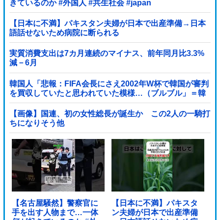
きているのか #外国人 #共生社会 #japan
【日本に不満】パキスタン夫婦が日本で出産準備→日本
語話せないため病院に断られる
実質消費支出は7カ月連続のマイナス、前年同月比3.3%
減－6月
韓国人「悲報：FIFA会長にさえ2002年W杯で韓国が審判
を買収していたと思われていた模様…（ブルブル」＝韓
国の反応
【画像】国連、初の女性総長が誕生か この2人の一騎打
ちになりそう他
【名古屋騒然】警察官に
【日本に不満】パキスタ
手を出す人物まで…一体
ン夫婦が日本で出産準備