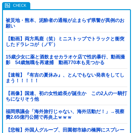
被災地・熊本、泥酔者の通報が止まらず県警が異例のお
願い
【動画】両方馬鹿（笑）ミニストップでトラックと衝突
したドラレコが（ノ∇`）
15歳少女に薬と酒飲ませカラオケ店で性的暴行、動画撮
影 54歳無職を再逮捕 動画770本も見つかる
【速報】『有吉の夏休み』、とんでもない発表をしてし
まう！！！！！
【画像】国連、初の女性総長が誕生か この2人の一騎打
ちになりそう他
福岡県議会「海外旅行じゃない、海外活動だ！」→視察
費2.65億円公開で再炎上ｗｗｗ
【悲報】外国人グループ、田園都市線の橋脚にスプレー