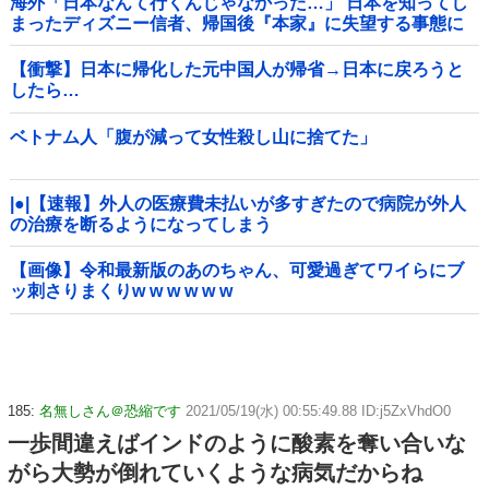
海外「日本なんて行くんじゃなかった…」 日本を知ってし
まったディズニー信者、帰国後『本家』に失望する事態に
【衝撃】日本に帰化した元中国人が帰省→日本に戻ろうと
したら…
ベトナム人「腹が減って女性殺し山に捨てた」
|●|【速報】外人の医療費未払いが多すぎたので病院が外人
の治療を断るようになってしまう
【画像】令和最新版のあのちゃん、可愛過ぎてワイらにブ
ッ刺さりまくりw w w w w w
185:
名無しさん＠恐縮です
2021/05/19(水) 00:55:49.88 ID:j5ZxVhdO0
一歩間違えばインドのように酸素を奪い合いな
がら大勢が倒れていくような病気だからね