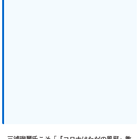
三浦瑠麗氏こそ「『コロナはただの風邪』教