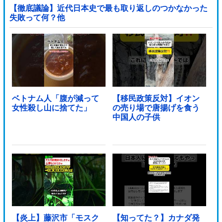
【徹底議論】近代日本史で最も取り返しのつかなかった
失敗って何？他
ベトナム人「腹が減って
【移民政策反対】イオン
女性殺し山に捨てた」
の売り場で唐揚げを食う
中国人の子供
【炎上】藤沢市「モスク
【知ってた？】カナダ発