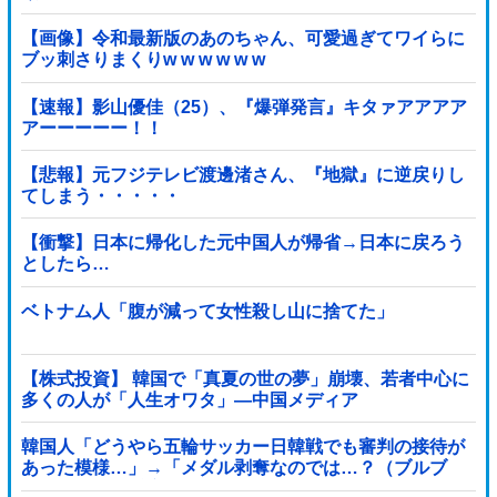
【画像】令和最新版のあのちゃん、可愛過ぎてワイらに
ブッ刺さりまくりw w w w w w
【速報】影山優佳（25）、『爆弾発言』キタァアアアア
アーーーーー！！
【悲報】元フジテレビ渡邊渚さん、『地獄』に逆戻りし
てしまう・・・・・
【衝撃】日本に帰化した元中国人が帰省→日本に戻ろう
としたら…
ベトナム人「腹が減って女性殺し山に捨てた」
【株式投資】 韓国で「真夏の世の夢」崩壊、若者中心に
多くの人が「人生オワタ」―中国メディア
韓国人「どうやら五輪サッカー日韓戦でも審判の接待が
あった模様…」→「メダル剥奪なのでは…？（ブルブ
ル」＝韓国の反応