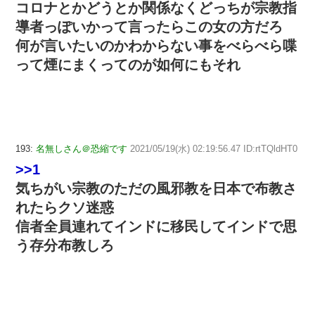
コロナとかどうとか関係なくどっちが宗教指
導者っぽいかって言ったらこの女の方だろ
何が言いたいのかわからない事をべらべら喋
って煙にまくってのが如何にもそれ
193:
名無しさん＠恐縮です
2021/05/19(水) 02:19:56.47 ID:rtTQldHT0
>>1
気ちがい宗教のただの風邪教を日本で布教さ
れたらクソ迷惑
信者全員連れてインドに移民してインドで思
う存分布教しろ