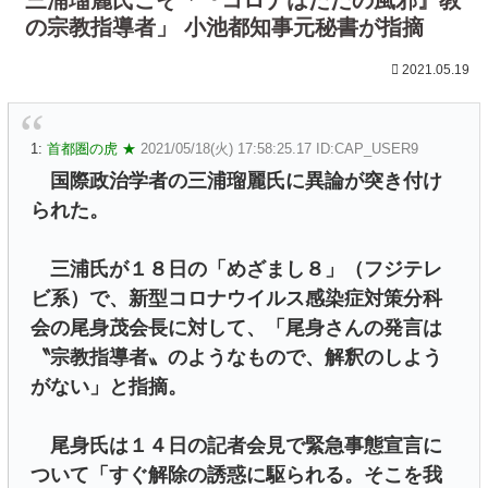
の宗教指導者」 小池都知事元秘書が指摘
2021.05.19
1:
首都圏の虎 ★
2021/05/18(火) 17:58:25.17 ID:CAP_USER9
国際政治学者の三浦瑠麗氏に異論が突き付け
られた。
三浦氏が１８日の「めざまし８」（フジテレ
ビ系）で、新型コロナウイルス感染症対策分科
会の尾身茂会長に対して、「尾身さんの発言は
〝宗教指導者〟のようなもので、解釈のしよう
がない」と指摘。
尾身氏は１４日の記者会見で緊急事態宣言に
ついて「すぐ解除の誘惑に駆られる。そこを我