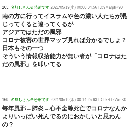
163:
名無しさん＠恐縮です
2021/05/19(水) 00:00:34.56 ID:9Mafph+90
南の方に行ってイスラムや色の濃い人たちが混
じってくると違ってくるが
アジアではただの風邪
コロナ被害の世界マップ見れば分かるでしょ？
日本もその一つ
そういう情報収拾能力が無い者が「コロナはた
だの風邪」を叩いてる
169:
名無しさん＠恐縮です
2021/05/19(水) 00:14:25.63 ID:LkRTzWmK0
毎年風邪→肺炎→心不全等死亡でコロナなんか
よりいっぱい死んでるのにおかしいと思わん
の？