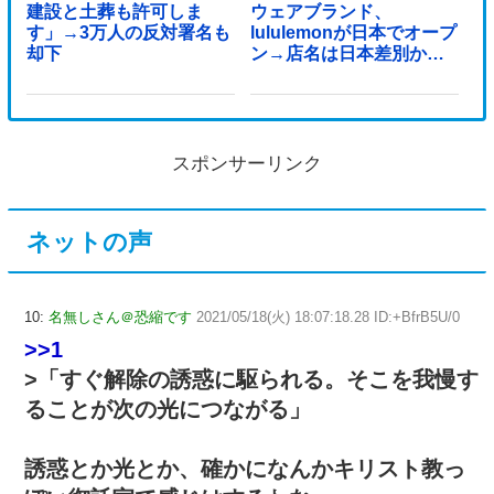
建設と土葬も許可しま
ウェアブランド、
す」→3万人の反対署名も
lululemonが日本でオープ
却下
ン→店名は日本差別から
できた？
スポンサーリンク
ネットの声
10:
名無しさん＠恐縮です
2021/05/18(火) 18:07:18.28 ID:+BfrB5U/0
>>1
>「すぐ解除の誘惑に駆られる。そこを我慢す
ることが次の光につながる」
誘惑とか光とか、確かになんかキリスト教っ