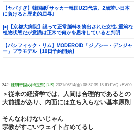
【ヤバすぎ】韓国紙｢サッカー韓国U23代表、2歳若い日本
に負けると歴史的屈辱｣
|●|【京都大病院】誤って正常脳幹を摘出された女性､重篤な
植物状態だが意識は正常で何かを思考していると判明
【パシフィック・リム】MODEROID「ジプシー・デンジャ
ー」プラモデル【10日予約開始】
342:
膝靭帯固め(埼玉県) [US]
2021/05/14(金) 08:37:39.13 ID:FVQIxEV00
＞従来の経済学では、人間は合理的であるとの
大前提があり、内面には立ち入らない基本原則
そんなわけないじゃん
宗教がすごいウェイト占めてるし