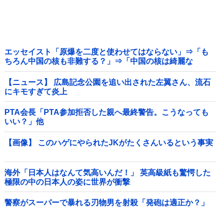
エッセイスト「原爆を二度と使わせてはならない」⇒「も
ちろん中国の核も非難する？」⇒「中国の核は綺麗な
核！」
【ニュース】 広島記念公園を追い出された左翼さん、流石
にキモすぎて炎上
PTA会長「PTA参加拒否した親へ最終警告。こうなっても
いい？」他
【画像】 このハゲにやられたJKがたくさんいるという事実
海外「日本人はなんて気高いんだ！」 英高級紙も驚愕した
極限の中の日本人の姿に世界が衝撃
警察がスーパーで暴れる刃物男を射殺「発砲は適正か？」