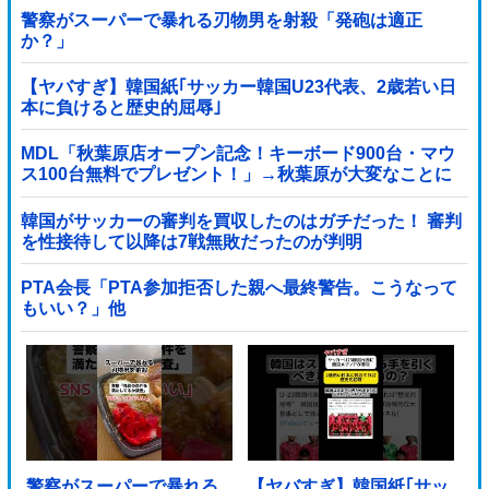
警察がスーパーで暴れる刃物男を射殺「発砲は適正
か？」
【ヤバすぎ】韓国紙｢サッカー韓国U23代表、2歳若い日
本に負けると歴史的屈辱｣
MDL「秋葉原店オープン記念！キーボード900台・マウ
ス100台無料でプレゼント！」→秋葉原が大変なことに
なってしまう
韓国がサッカーの審判を買収したのはガチだった！ 審判
を性接待して以降は7戦無敗だったのが判明
PTA会長「PTA参加拒否した親へ最終警告。こうなって
もいい？」他
警察がスーパーで暴れる
【ヤバすぎ】韓国紙｢サッ