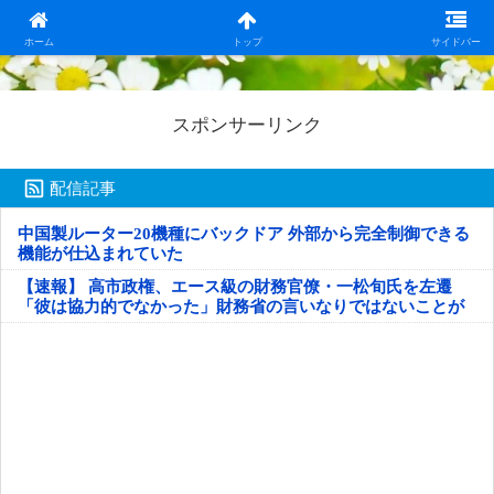
日本第一！ニュース録
ホーム
トップ
サイドバー
スポンサーリンク
配信記事
中国製ルーター20機種にバックドア 外部から完全制御できる
機能が仕込まれていた
【速報】 高市政権、エース級の財務官僚・一松旬氏を左遷
「彼は協力的でなかった」財務省の言いなりではないことが
判明