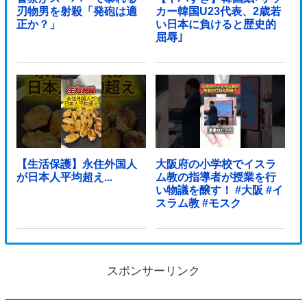
刃物男を射殺「発砲は適
カー韓国U23代表、2歳若
正か？」
い日本に負けると歴史的
屈辱｣
【生活保護】永住外国人
大阪府の小学校でイスラ
が日本人平均超え...
ム教の指導者が授業を行
い物議を醸す！ #大阪 #イ
スラム教 #モスク
スポンサーリンク