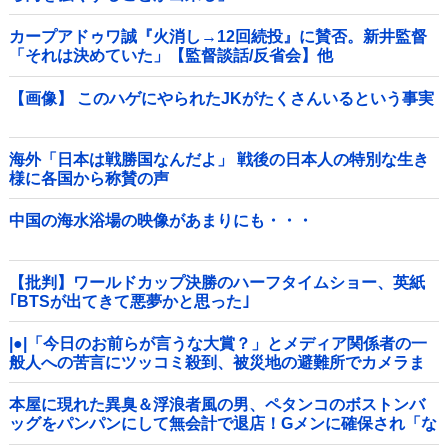
カープアドゥワ誠『火消し→12回続投』に賛否。新井監督
「それは決めていた」【監督談話/反省会】他
【画像】 このハゲにやられたJKがたくさんいるという事実
海外「日本は戦勝国なんだよ」 戦後の日本人の特別な生き
様に各国から称賛の声
中国の海水浴場の映像があまりにも・・・
【批判】ワールドカップ決勝のハーフタイムショー、英紙
｢BTSが出てきて悪夢かと思った｣
|●|「今日のお前らが言うな大賞？」とメディア関係者の一
般人への苦言にツッコミ殺到、被災地の避難所でカメラま
わすのは……
本屋に現れた異臭＆浮浪者風の男、ペタンコのボストンバ
ッグをパンパンにして無会計で退店！Gメンに確保され「な
んで？」と本気で困惑ｗｗｗ