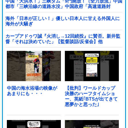
中国「大洪水！」三峡ダム「9門開放！（全力放流」中国
都市「三峡沿線の道路水没」中国政府「高速道路封
鎖！」中国ダム「緊急放流に合わせて開門（土砂崩れ発
生」→
海外「日本が正しい！」優しい日本人に甘える外国人に
海外が大騒ぎ
カープアドゥワ誠『火消し→12回続投』に賛否。新井監
督「それは決めていた」【監督談話/反省会】他
中国の海水浴場の映像が
【批判】ワールドカップ
あまりにも・・・
決勝のハーフタイムショ
ー、英紙｢BTSが出てきて
悪夢かと思った｣