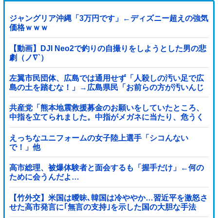
ジャングリア沖縄「3万円です」←ディズニー超えの強気
価格ｗｗｗ
【動画】DJI Neo2で釣りの自撮りをしようとした男の悲
劇（ノ∇`）
左翼市民団体、広島では通用せず「人殺しの汚い足で広
島の土を踏むな！」→広島県民「お前らの方が汚いんじ
ゃ！」「ワシらが広島県民じゃ」
共産党「熊本地震救援募金のお願いをしていたところ、
中指を立てられました。中指がメガネに当たり、危うく
怪我をするところでした」
えっちなユニフォームの女子陸上選手「シコんない
で！」他
高市総理、被爆体験者と面会するも「握手だけ」←何の
ために会うんだよ…
【竹外交】米国は曖昧､韓国は冷ややか…習近平を激怒さ
せた高市発言に｢無言の支持｣を示した国の大胆な手法