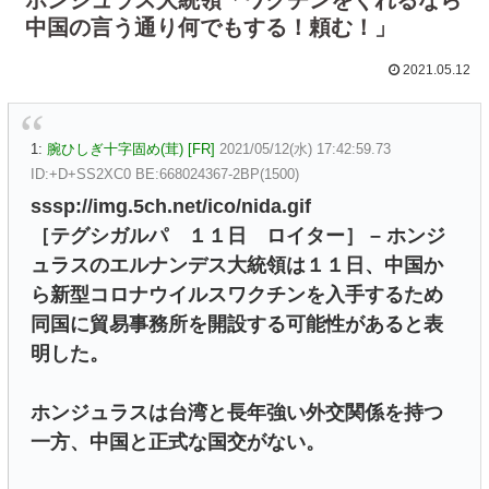
中国の言う通り何でもする！頼む！」
2021.05.12
1:
腕ひしぎ十字固め(茸) [FR]
2021/05/12(水) 17:42:59.73
ID:+D+SS2XC0 BE:668024367-2BP(1500)
sssp://img.5ch.net/ico/nida.gif
［テグシガルパ １１日 ロイター］ – ホンジ
ュラスのエルナンデス大統領は１１日、中国か
ら新型コロナウイルスワクチンを入手するため
同国に貿易事務所を開設する可能性があると表
明した。
ホンジュラスは台湾と長年強い外交関係を持つ
一方、中国と正式な国交がない。