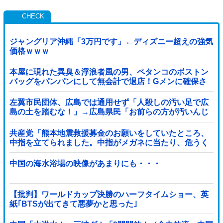
ジャングリア沖縄「3万円です」←ディズニー超えの強気
価格ｗｗｗ
本屋に現れた異臭＆浮浪者風の男、ペタンコのボストン
バッグをパンパンにして無会計で退店！Gメンに確保さ
れ「なんで？」と本気で困惑ｗｗｗ
左翼市民団体、広島では通用せず「人殺しの汚い足で広
島の土を踏むな！」→広島県民「お前らの方が汚いんじ
ゃ！」「ワシらが広島県民じゃ」
共産党「熊本地震救援募金のお願いをしていたところ、
中指を立てられました。中指がメガネに当たり、危うく
怪我をするところでした」
中国の海水浴場の映像があまりにも・・・
【批判】ワールドカップ決勝のハーフタイムショー、英
紙｢BTSが出てきて悪夢かと思った｣