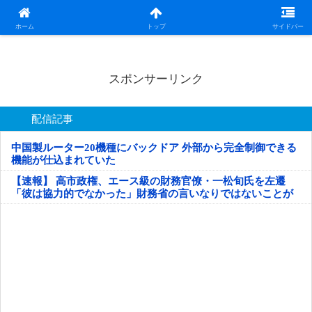
日本第一！ニュース録
ホーム
トップ
サイドバー
スポンサーリンク
配信記事
中国製ルーター20機種にバックドア 外部から完全制御できる
機能が仕込まれていた
【速報】 高市政権、エース級の財務官僚・一松旬氏を左遷
「彼は協力的でなかった」財務省の言いなりではないことが
判明