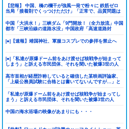
【悲報】 中国、橋の欄干が強風一発で粉々に 鉄筋ゼロ
当局「接着剤でくっつけただけ」「正常で、品質問題は
ない」
中国「大洪水！」三峡ダム「9門開放！（全力放流」中国
都市「三峡沿線の道路水没」中国政府「高速道路封
鎖！」中国ダム「緊急放流に合わせて開門（土砂崩れ発
生」→
|●|【速報】靖国神社、軍服コスプレでの参拝を禁止へ
|●|「私達が原爆ドーム前をあけ渡せば核戦争が始まって
しまう」と訴える市民団体、それを聞いた被爆3世の人
が……
高市首相が経歴詐称していると確信した某映画評論家、
「上級公務員試験に合格とは書いてないんですが…」と
ツッコミを受けまくり……
「私達が原爆ドーム前をあけ渡せば核戦争が始まってし
まう」と訴える市民団体、それを聞いた被爆3世の人
が……
中国の海水浴場の映像があまりにも・・・