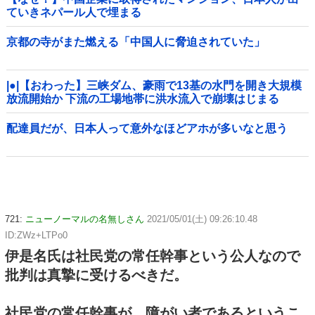
ていきネパール人で埋まる
京都の寺がまた燃える「中国人に脅迫されていた」
|●|【おわった】三峡ダム、豪雨で13基の水門を開き大規模
放流開始か 下流の工場地帯に洪水流入で崩壊はじまる
配達員だが、日本人って意外なほどアホが多いなと思う
721:
ニューノーマルの名無しさん
2021/05/01(土) 09:26:10.48
ID:ZWz+LTPo0
伊是名氏は社民党の常任幹事という公人なので
批判は真摯に受けるべきだ。
社民党の常任幹事が、障がい者であるというこ