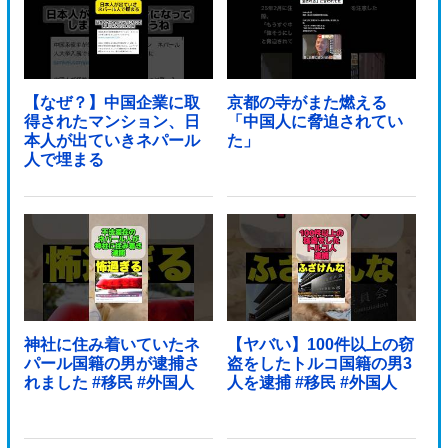
【なぜ？】中国企業に取
京都の寺がまた燃える
得されたマンション、日
「中国人に脅迫されてい
本人が出ていきネパール
た」
人で埋まる
神社に住み着いていたネ
【ヤバい】100件以上の窃
パール国籍の男が逮捕さ
盗をしたトルコ国籍の男3
れました #移民 #外国人
人を逮捕 #移民 #外国人