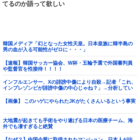
てるのか語って欲しい
韓国メディア「幻となった女性天皇。日本皇族に韓半島の
男の血が入る可能性がゼロに・・・」
【速報】韓国サッカー協会、W杯・五輪予選で外国審判員
や監督官を性接待！！！！
インフルエンサー、Xの誹謗中傷により自殺→記者「これ、
インプレゾンビが誹謗中傷の中心じゃね？」→分析してい
くとヤバイ真実が浮かび上がる他
【画像】 このハゲにやられたJKがたくさんいるという事実
大地震が起きても手術をやり遂げる日本の医療チーム、海
外でも凄すぎると絶賛
【なぜ？】中国企業に取得されたマンション、日本人が出