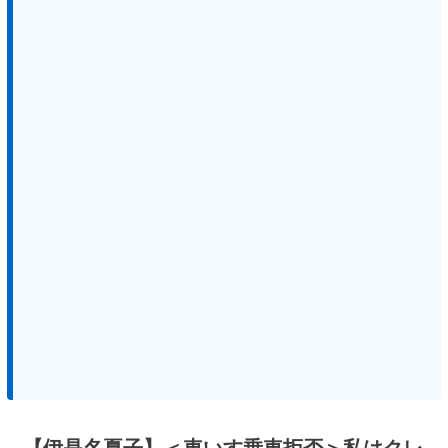
【伊是名夏子】＜車いす乗車拒否＞私はクレ