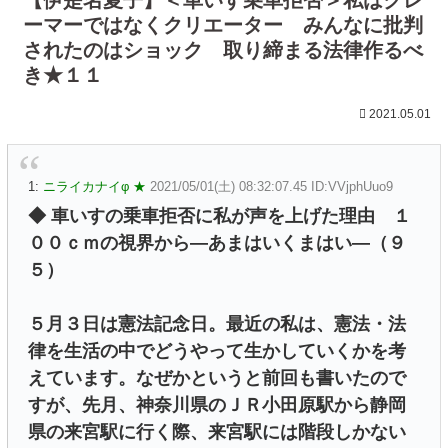
ーマーではなくクリエーター みんなに批判
されたのはショック 取り締まる法律作るべ
き★１１
2021.05.01
1:
ニライカナイφ ★
2021/05/01(土) 08:32:07.45 ID:VVjphUuo9
◆ 車いすの乗車拒否に私が声を上げた理由 １
００ｃｍの視界から―あまはいくまはい―（９
５）
５月３日は憲法記念日。最近の私は、憲法・法
律を生活の中でどうやって生かしていくかを考
えています。なぜかというと前回も書いたので
すが、先月、神奈川県のＪＲ小田原駅から静岡
県の来宮駅に行く際、来宮駅には階段しかない