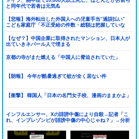
ドイツ、熱中症で10,000人以上死亡、ほとんどがお前ら
と同年代で若者は元気💪
【悲報】海外転出した外国人への児童手当“過誤払い”
こども家庭庁「不正受給の件数・総額は把握していな
い」
【なぜ？】中国企業に取得されたマンション、日本人が
出ていきネパール人で埋まる
京都の寺がまた燃える「中国人に脅迫されていた」
【朗報】 今年が酷暑過ぎて蚊が全く居ない件
【衝撃】 韓国人「日本の名門女子校、漫画のままかよ」
インフルエンサー、Xの誹謗中傷により自殺→記者「こ
れ、インプレゾンビが誹謗中傷の中心じゃね？」→分析
していくとヤバイ真実が浮かび上がる他