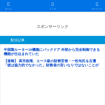
日本第一！ニュース録
ホーム
トップ
サイドバー
スポンサーリンク
配信記事
中国製ルーター20機種にバックドア 外部から完全制御できる
機能が仕込まれていた
【速報】 高市政権、エース級の財務官僚・一松旬氏を左遷
「彼は協力的でなかった」財務省の言いなりではないことが
判明