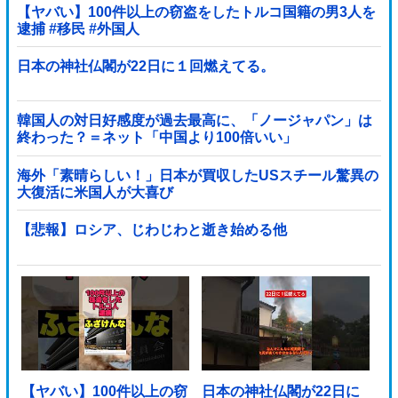
【ヤバい】100件以上の窃盗をしたトルコ国籍の男3人を
逮捕 #移民 #外国人
日本の神社仏閣が22日に１回燃えてる。
韓国人の対日好感度が過去最高に、「ノージャパン」は
終わった？＝ネット「中国より100倍いい」
海外「素晴らしい！」日本が買収したUSスチール驚異の
大復活に米国人が大喜び
【悲報】ロシア、じわじわと逝き始める他
【ヤバい】100件以上の窃
日本の神社仏閣が22日に