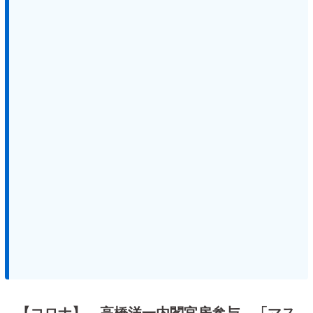
【コロナ】 高橋洋一内閣官房参与 「マス