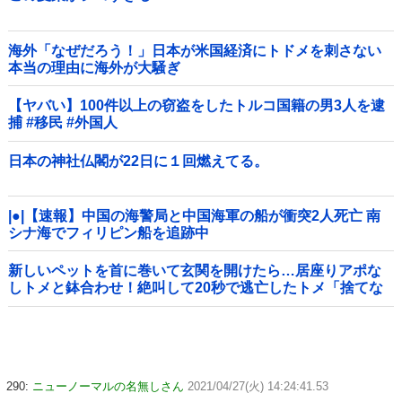
海外「なぜだろう！」日本が米国経済にトドメを刺さない
本当の理由に海外が大騒ぎ
【ヤバい】100件以上の窃盗をしたトルコ国籍の男3人を逮
捕 #移民 #外国人
日本の神社仏閣が22日に１回燃えてる。
|●|【速報】中国の海警局と中国海軍の船が衝突2人死亡 南
シナ海でフィリピン船を追跡中
新しいペットを首に巻いて玄関を開けたら…居座りアポな
しトメと鉢合わせ！絶叫して20秒で逃亡したトメ「捨てな
いと二度と行ってあげない！」←もう来なくて大丈夫です
ｗ
290:
ニューノーマルの名無しさん
2021/04/27(火) 14:24:41.53