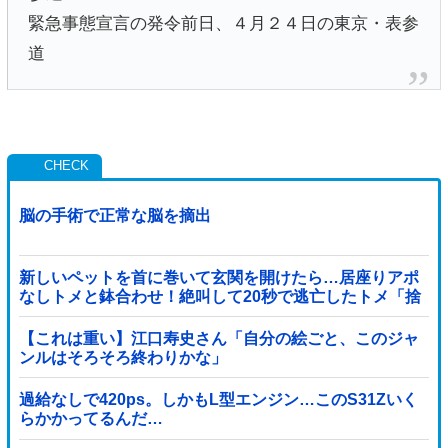
緊急事態宣言の発令前日、４月２４日の東京・表参
道
脳の手術で正常な脳を摘出
新しいペットを首に巻いて玄関を開けたら…居座りアポ
なしトメと鉢合わせ！絶叫して20秒で逃亡したトメ「捨
てないと二度と行ってあげない！」←もう来なくて大丈
夫ですｗ
【これは重い】江口寿史さん「自分の絵ごと、このジャ
ンルはそろそろ終わりかな」
過給なしで420ps。しかもL型エンジン…このS31Zいく
らかかってるんだ…