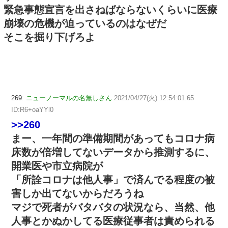
緊急事態宣言を出さねばならないくらいに医療
崩壊の危機が迫っているのはなぜだ
そこを掘り下げろよ
269:
ニューノーマルの名無しさん
2021/04/27(火) 12:54:01.65
ID:R6+oaYYl0
>>260
まー、一年間の準備期間があってもコロナ病
床数が倍増してないデータから推測するに、
開業医や市立病院が
「所詮コロナは他人事」で済んでる程度の被
害しか出てないからだろうね
マジで死者がバタバタの状況なら、当然、他
人事とかぬかしてる医療従事者は責められる